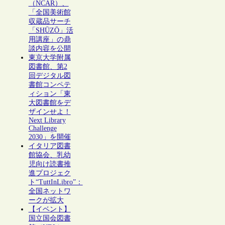
（NCAR）、
「全国美術館
収蔵品サーチ
「SHŪZŌ」活
用講座」の鼎
談内容を公開
東京大学附属
図書館、第2
回デジタル図
書館コンペテ
ィション「東
大図書館をデ
ザインせよ！
Next Library
Challenge
2030」を開催
イタリア図書
館協会、乳幼
児向け読書推
進プロジェク
ト“TuttInLibro”：
全国ネットワ
ークが拡大
【イベント】
国立国会図書