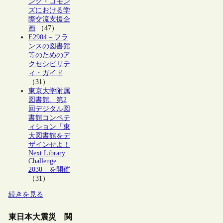
ング・コモン
ズにおける学
際交流支援企
画
（47）
E2904 – フラ
ンスの図書館
等のためのア
クセシビリテ
ィ・ガイド
（31）
東京大学附属
図書館、第2
回デジタル図
書館コンペテ
ィション「東
大図書館をデ
ザインせよ！
Next Library
Challenge
2030」を開催
（31）
続きを見る
東日本大震災 関