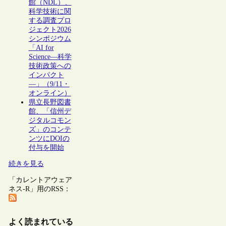
館（NDL）、
科学技術に関
する調査プロ
ジェクト2026
シンポジウム
「AI for
Science―科学
技術政策への
インパクト
―」（9/11・
オンライン）
県立長野図書
館、「信州デ
ジタルコモン
ズ」のコンテ
ンツにDOIの
付与を開始
続きを見る
「カレントアウェア
ネス-R」用のRSS：
よく読まれている