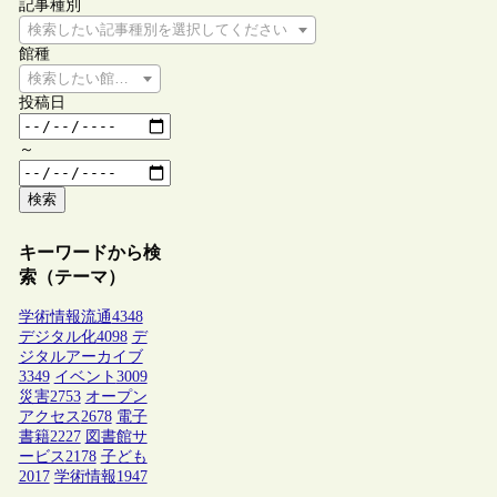
記事種別
検索したい記事種別を選択してください
館種
検索したい館種を選択してください
投稿日
～
検索
キーワードから検
索（テーマ）
学術情報流通
4348
デジタル化
4098
デ
ジタルアーカイブ
3349
イベント
3009
災害
2753
オープン
アクセス
2678
電子
書籍
2227
図書館サ
ービス
2178
子ども
2017
学術情報
1947