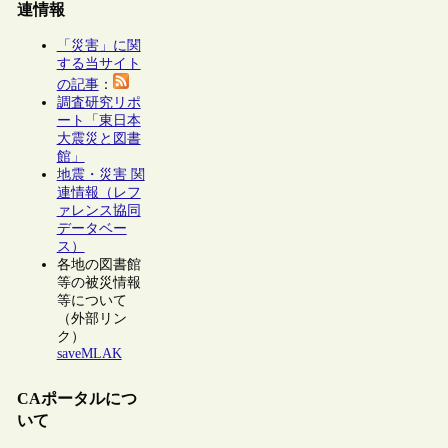
連情報
「災害」に関
する当サイト
の記事
：
調査研究リポ
ート「東日本
大震災と図書
館」
地震・災害 関
連情報（レフ
ァレンス協同
データベー
ス）
各地の図書館
等の被災情報
等について
（外部リン
ク）
saveMLAK
CAポータルにつ
いて