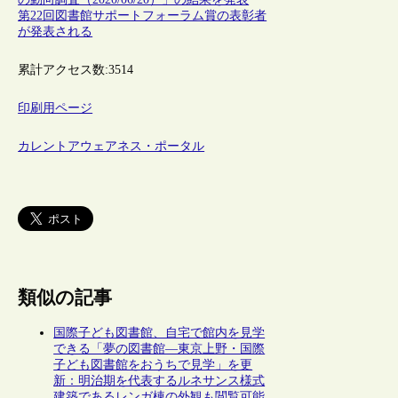
第22回図書館サポートフォーラム賞の表彰者
が発表される
累計アクセス数:
3514
印刷用ページ
カレントアウェアネス・ポータル
類似の記事
国際子ども図書館、自宅で館内を見学
できる「夢の図書館―東京上野・国際
子ども図書館をおうちで見学」を更
新：明治期を代表するルネサンス様式
建築であるレンガ棟の外観も閲覧可能