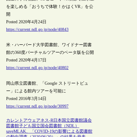
を楽しめる「おうちで体験！かはくVR」を公
開
Posted 2020年4月24日
https://current.ndl.go.jp/node/40843
米・ハーバード大学図書館、ワイドナー図書
館の360度バーチャルツアーのベータ版を公開
Posted 2020年4月17日
https://current.ndl.go.jp/node/40802
岡山県立図書館、「Google ストリートビュ
ー」による館内ツアーを可能に
Posted 2016年3月14日
https://current.ndl.go.jp/node/30997
カレントアウェアネス-R
日本
国立図書館
議会
図書館
子ども
国立国会図書館（NDL）
saveMLAK、「COVID-19の影響による図書館
の動向調査（2020/06/20）」の結果を発表