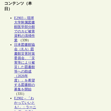
コンテンツ（本
日）
E2903 – 琉球
大学附属図書
館医学部分館
でのカビ被害
資料の清掃作
業
（339）
日本図書館協
会（JLA）図
書館災害対策
委員会、「災
害等により被
災した図書館
等への助成
（2026年
度）」を希望
する図書館の
募集を開始
（331）
E2902 – 「わ
かっていいと
も!」：ラーニ