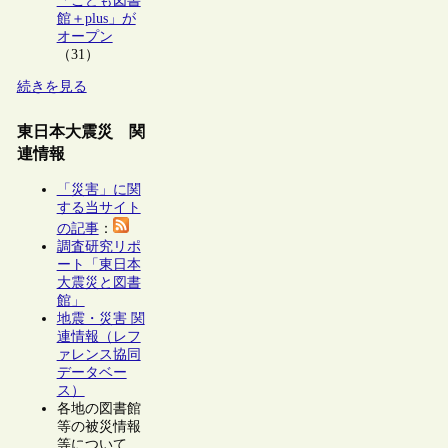
「こども図書
館＋plus」が
オープン
（31）
続きを見る
東日本大震災 関
連情報
「災害」に関
する当サイト
の記事
：
調査研究リポ
ート「東日本
大震災と図書
館」
地震・災害 関
連情報（レフ
ァレンス協同
データベー
ス）
各地の図書館
等の被災情報
等について