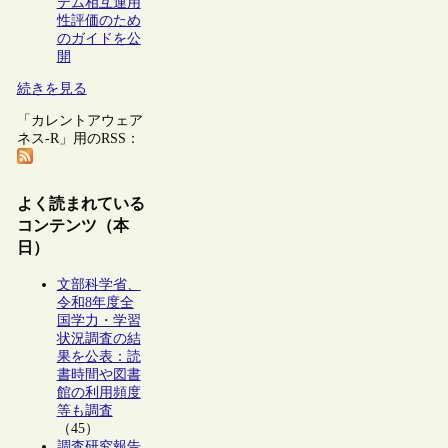
テム相互運用
性評価のため
のガイドを公
開
続きを見る
「カレントアウェア
ネス-R」用のRSS：
よく読まれている
コンテンツ（本
日）
文部科学省、
令和8年度全
国学力・学習
状況調査の結
果を公表：読
書時間や図書
館の利用頻度
等も調査
（45）
調査研究報告