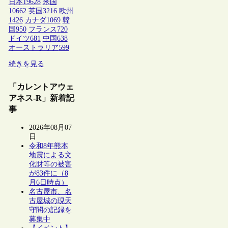
日本
19628
米国
10662
英国
3216
欧州
1426
カナダ
1069
韓
国
950
フランス
720
ドイツ
681
中国
638
オーストラリア
599
続きを見る
「カレントアウェ
アネス-R」新着記
事
2026年08月07
日
令和8年熊本
地震による文
化財等の被害
が83件に（8
月6日時点）
名古屋市、名
古屋城の現天
守閣の記録を
募集中