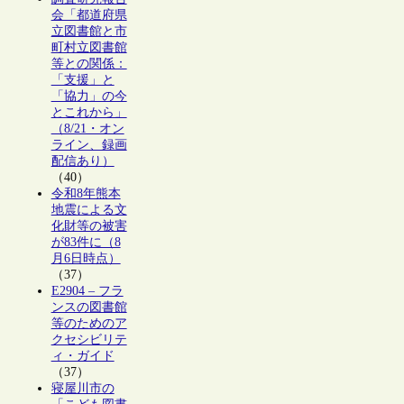
会「都道府県
立図書館と市
町村立図書館
等との関係：
「支援」と
「協力」の今
とこれから」
（8/21・オン
ライン、録画
配信あり）
（40）
令和8年熊本
地震による文
化財等の被害
が83件に（8
月6日時点）
（37）
E2904 – フラ
ンスの図書館
等のためのア
クセシビリテ
ィ・ガイド
（37）
寝屋川市の