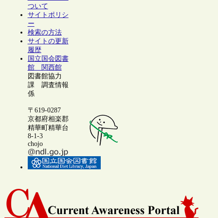
ついて
サイトポリシ
ー
検索の方法
サイトの更新
履歴
国立国会図書
館 関西館
図書館協力
課 調査情報
係
〒619-0287
京都府相楽郡
精華町精華台
8-1-3
chojo