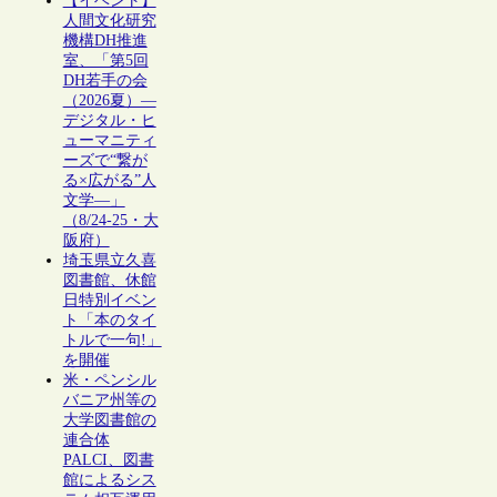
【イベント】
人間文化研究
機構DH推進
室、「第5回
DH若手の会
（2026夏）―
デジタル・ヒ
ューマニティ
ーズで“繋が
る×広がる”人
文学―」
（8/24-25・大
阪府）
埼玉県立久喜
図書館、休館
日特別イベン
ト「本のタイ
トルで一句!」
を開催
米・ペンシル
バニア州等の
大学図書館の
連合体
PALCI、図書
館によるシス