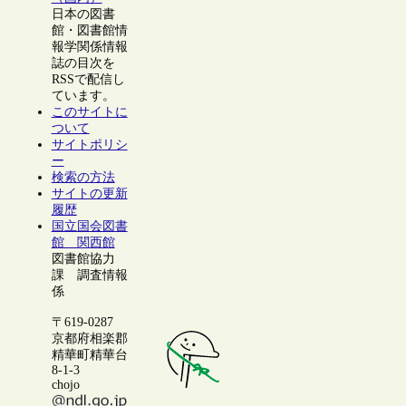
日本の図書
館・図書館情
報学関係情報
誌の目次を
RSSで配信し
ています。
このサイトに
ついて
サイトポリシ
ー
検索の方法
サイトの更新
履歴
国立国会図書
館 関西館
図書館協力
課 調査情報
係
〒619-0287
京都府相楽郡
精華町精華台
8-1-3
chojo