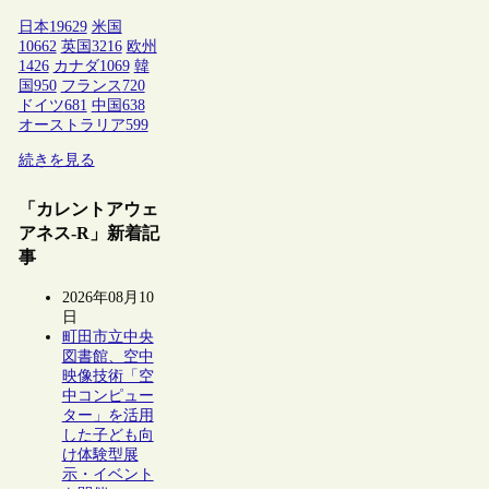
日本
19629
米国
10662
英国
3216
欧州
1426
カナダ
1069
韓
国
950
フランス
720
ドイツ
681
中国
638
オーストラリア
599
続きを見る
「カレントアウェ
アネス-R」新着記
事
2026年08月10
日
町田市立中央
図書館、空中
映像技術「空
中コンピュー
ター」を活用
した子ども向
け体験型展
示・イベント