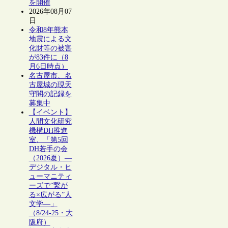
を開催
2026年08月07
日
令和8年熊本
地震による文
化財等の被害
が83件に（8
月6日時点）
名古屋市、名
古屋城の現天
守閣の記録を
募集中
【イベント】
人間文化研究
機構DH推進
室、「第5回
DH若手の会
（2026夏）―
デジタル・ヒ
ューマニティ
ーズで“繋が
る×広がる”人
文学―」
（8/24-25・大
阪府）