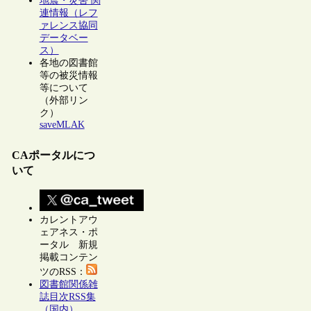
地震・災害 関
連情報（レフ
ァレンス協同
データベー
ス）
各地の図書館
等の被災情報
等について
（外部リン
ク）
saveMLAK
CAポータルにつ
いて
カレントアウ
ェアネス・ポ
ータル 新規
掲載コンテン
ツのRSS：
図書館関係雑
誌目次RSS集
（国内）