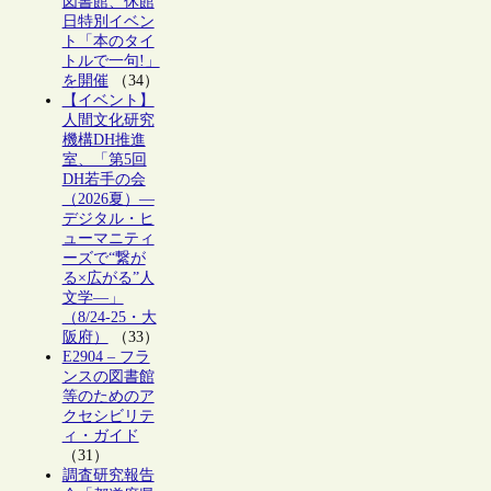
図書館、休館
日特別イベン
ト「本のタイ
トルで一句!」
を開催
（34）
【イベント】
人間文化研究
機構DH推進
室、「第5回
DH若手の会
（2026夏）―
デジタル・ヒ
ューマニティ
ーズで“繋が
る×広がる”人
文学―」
（8/24-25・大
阪府）
（33）
E2904 – フラ
ンスの図書館
等のためのア
クセシビリテ
ィ・ガイド
（31）
調査研究報告