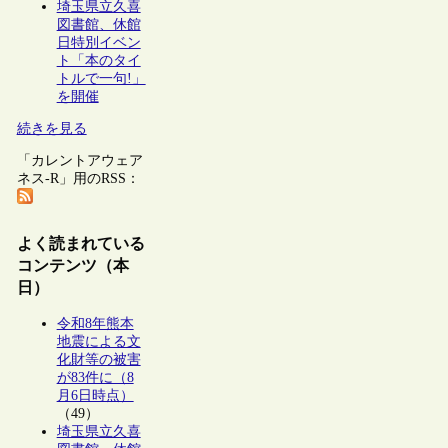
埼玉県立久喜
図書館、休館
日特別イベン
ト「本のタイ
トルで一句!」
を開催
続きを見る
「カレントアウェア
ネス-R」用のRSS：
よく読まれている
コンテンツ（本
日）
令和8年熊本
地震による文
化財等の被害
が83件に（8
月6日時点）
（49）
埼玉県立久喜