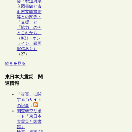
会「都道府県
立図書館と市
町村立図書館
等との関係：
「支援」と
「協力」の今
とこれから」
（8/21・オン
ライン、録画
配信あり）
（27）
続きを見る
東日本大震災 関
連情報
「災害」に関
する当サイト
の記事
：
調査研究リポ
ート「東日本
大震災と図書
館」