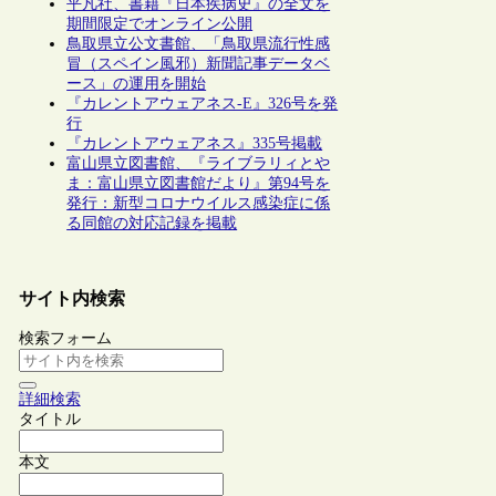
平凡社、書籍『日本疾病史』の全文を
期間限定でオンライン公開
鳥取県立公文書館、「鳥取県流行性感
冒（スペイン風邪）新聞記事データベ
ース」の運用を開始
『カレントアウェアネス-E』326号を発
行
『カレントアウェアネス』335号掲載
富山県立図書館、『ライブラリィとや
ま：富山県立図書館だより』第94号を
発行：新型コロナウイルス感染症に係
る同館の対応記録を掲載
サイト内検索
検索フォーム
詳細検索
タイトル
本文