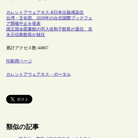
カレントアウェアネス-R
日本
出版
感染症
台湾・文化部、2020年の台北国際ブックフェ
ア開催中止を発表
国立国会図書館の羽入佐和子館長が退任、吉
永元信新館長が就任
累計アクセス数:
44867
印刷用ページ
カレントアウェアネス・ポータル
類似の記事