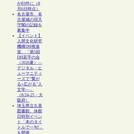
が83件に（8
月6日時点）
名古屋市、名
古屋城の現天
守閣の記録を
募集中
【イベント】
人間文化研究
機構DH推進
室、「第5回
DH若手の会
（2026夏）―
デジタル・ヒ
ューマニティ
ーズで“繋が
る×広がる”人
文学―」
（8/24-25・大
阪府）
埼玉県立久喜
図書館、休館
日特別イベン
ト「本のタイ
トルで一句!」
を開催