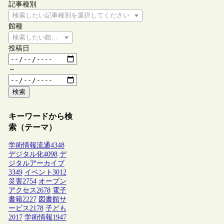
記事種別
検索したい記事種別を選択してください
館種
検索したい館種を選択してください
投稿日
～
検索
キーワードから検
索（テーマ）
学術情報流通
4348
デジタル化
4098
デ
ジタルアーカイブ
3349
イベント
3012
災害
2754
オープン
アクセス
2678
電子
書籍
2227
図書館サ
ービス
2178
子ども
2017
学術情報
1947