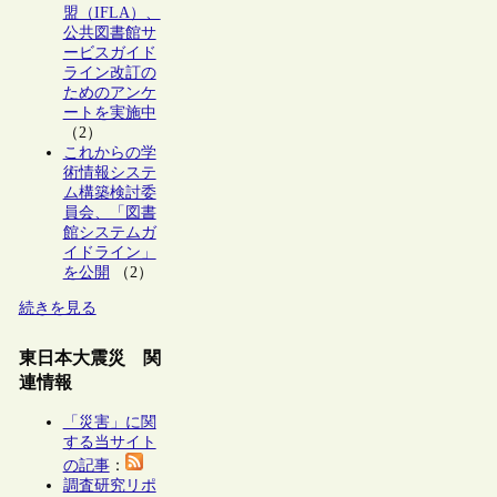
盟（IFLA）、
公共図書館サ
ービスガイド
ライン改訂の
ためのアンケ
ートを実施中
（2）
これからの学
術情報システ
ム構築検討委
員会、「図書
館システムガ
イドライン」
を公開
（2）
続きを見る
東日本大震災 関
連情報
「災害」に関
する当サイト
の記事
：
調査研究リポ