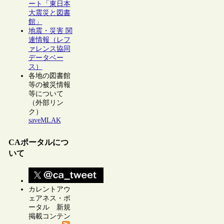
ート「東日本
大震災と図書
館」
地震・災害 関
連情報（レフ
ァレンス協同
データベー
ス）
各地の図書館
等の被災情報
等について
（外部リン
ク）
saveMLAK
CAポータルにつ
いて
カレントアウ
ェアネス・ポ
ータル 新規
掲載コンテン