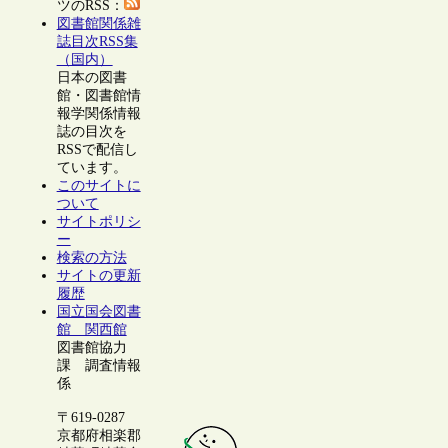
ツのRSS：
図書館関係雑
誌目次RSS集
（国内）
日本の図書
館・図書館情
報学関係情報
誌の目次を
RSSで配信し
ています。
このサイトに
ついて
サイトポリシ
ー
検索の方法
サイトの更新
履歴
国立国会図書
館 関西館
図書館協力
課 調査情報
係
〒619-0287
京都府相楽郡