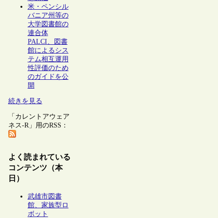
米・ペンシル
バニア州等の
大学図書館の
連合体
PALCI、図書
館によるシス
テム相互運用
性評価のため
のガイドを公
開
続きを見る
「カレントアウェア
ネス-R」用のRSS：
よく読まれている
コンテンツ（本
日）
武雄市図書
館、家族型ロ
ボット