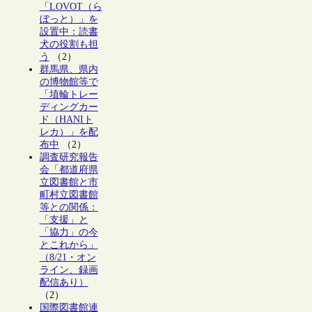
「LOVOT（ら
ぼっと）」を
設置中：読書
犬の役割も担
う
（2）
群馬県、県内
の博物館等で
「埴輪トレー
ディングカー
ド（HANIト
レカ）」を配
布中
（2）
調査研究報告
会「都道府県
立図書館と市
町村立図書館
等との関係：
「支援」と
「協力」の今
とこれから」
（8/21・オン
ライン、録画
配信あり）
（2）
国際図書館連