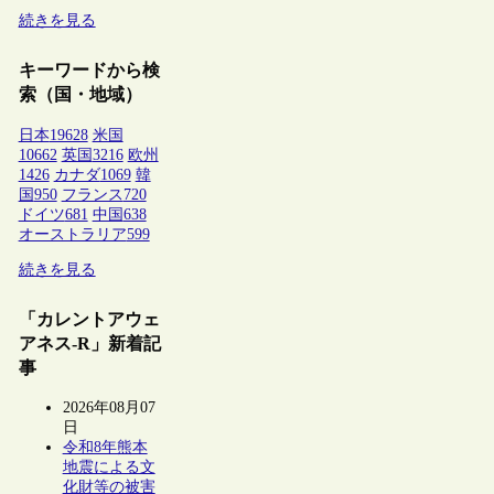
続きを見る
キーワードから検
索（国・地域）
日本
19628
米国
10662
英国
3216
欧州
1426
カナダ
1069
韓
国
950
フランス
720
ドイツ
681
中国
638
オーストラリア
599
続きを見る
「カレントアウェ
アネス-R」新着記
事
2026年08月07
日
令和8年熊本
地震による文
化財等の被害