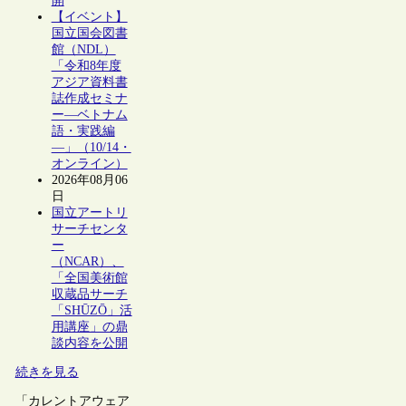
開
【イベント】
国立国会図書
館（NDL）
「令和8年度
アジア資料書
誌作成セミナ
ー―ベトナム
語・実践編
―」（10/14・
オンライン）
2026年08月06
日
国立アートリ
サーチセンタ
ー
（NCAR）、
「全国美術館
収蔵品サーチ
「SHŪZŌ」活
用講座」の鼎
談内容を公開
続きを見る
「カレントアウェア