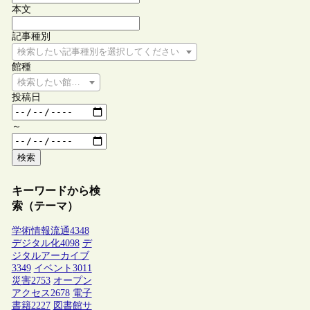
本文
記事種別
検索したい記事種別を選択してください
館種
検索したい館種を選択してください
投稿日
～
検索
キーワードから検
索（テーマ）
学術情報流通
4348
デジタル化
4098
デ
ジタルアーカイブ
3349
イベント
3011
災害
2753
オープン
アクセス
2678
電子
書籍
2227
図書館サ