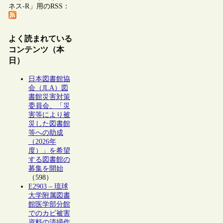
ネス-R」用のRSS：
よく読まれている
コンテンツ（本
日）
日本図書館協
会（JLA）図
書館災害対策
委員会、「災
害等により被
災した図書館
等への助成
（2026年
度）」を希望
する図書館の
募集を開始
（598）
E2903 – 琉球
大学附属図書
館医学部分館
でのカビ被害
資料の清掃作