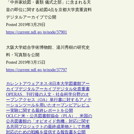
「中井家絵図・書類 儀式之部」に含まれる天
皇の即位に関する絵図4点を京都大学貴重資料
デジタルアーカイブで公開
Posted 2019年3月29日
https://current.ndl.go.jp/node/37901
大阪大学総合学術博物館、湯川秀樹の研究史
料・写真類を公開
Posted 2019年3月15日
https://current.ndl.go.jp/node/37797
カレントアウェアネス-R
日本
大学図書館
アー
カイブ
デジタルアーカイブ
デジタル化
貴重書
OPERAS、刊行後の人文・社会科学分野のオ
ープンアクセス（OA）単行書に対するアノテ
ーションツールを用いたオープンピアレビュ
ー実験に関する最終レポートを公開
OCLCと米・公共図書館協会（PLA）、米国の
公共図書館の「オピオイド危機」対応に関す
る共同プロジェクトの最終成果物として危機
対応のための戦略を提供する報告書を公開