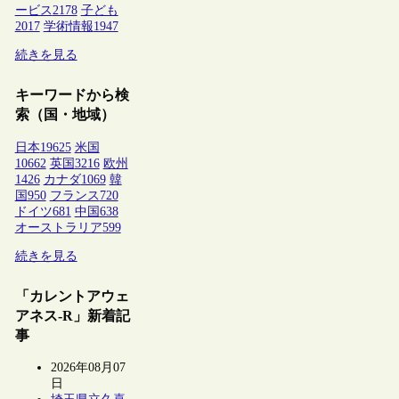
ービス
2178
子ども
2017
学術情報
1947
続きを見る
キーワードから検
索（国・地域）
日本
19625
米国
10662
英国
3216
欧州
1426
カナダ
1069
韓
国
950
フランス
720
ドイツ
681
中国
638
オーストラリア
599
続きを見る
「カレントアウェ
アネス-R」新着記
事
2026年08月07
日