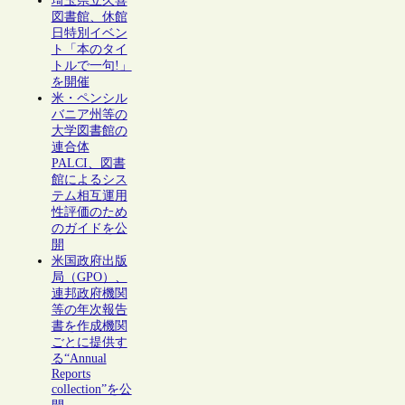
埼玉県立久喜
図書館、休館
日特別イベン
ト「本のタイ
トルで一句!」
を開催
米・ペンシル
バニア州等の
大学図書館の
連合体
PALCI、図書
館によるシス
テム相互運用
性評価のため
のガイドを公
開
米国政府出版
局（GPO）、
連邦政府機関
等の年次報告
書を作成機関
ごとに提供す
る“Annual
Reports
collection”を公