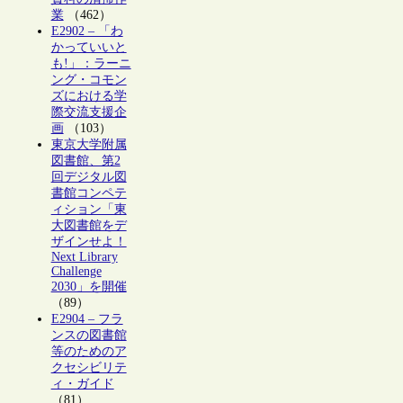
業
（462）
E2902 – 「わ
かっていいと
も!」：ラーニ
ング・コモン
ズにおける学
際交流支援企
画
（103）
東京大学附属
図書館、第2
回デジタル図
書館コンペテ
ィション「東
大図書館をデ
ザインせよ！
Next Library
Challenge
2030」を開催
（89）
E2904 – フラ
ンスの図書館
等のためのア
クセシビリテ
ィ・ガイド
（81）