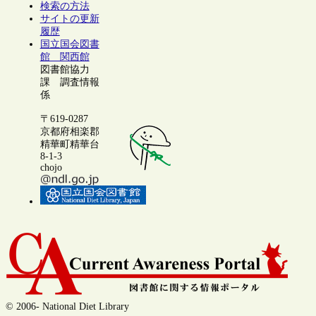
検索の方法
サイトの更新
履歴
国立国会図書
館 関西館
図書館協力
課 調査情報
係
〒619-0287
京都府相楽郡
精華町精華台
8-1-3
chojo
© 2006- National Diet Library