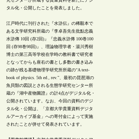
究センターが所蔵する貴重資料を新たにデジ
タル化・公開したことを発表しました。
江戸時代に刊行された『水滸伝』の稀覯本で
ある文学研究科所蔵の『李卓吾先生批點忠義
水滸傳 10回 (存2回)』『忠義水滸傳 100巻100
回 (存98巻98回)』、理論物理学者・湯川秀樹
博士の第三高等学校在学時の教科書で研究者
となってからも座右の書とし多数の書き込み
の跡が残る基礎物理学研究所所蔵の“A text-
book of physics. 5th ed., rev.”、最初の琵琶湖の
魚貝類の図説とされる生態学研究センター所
蔵の『湖中産物圖證』の計4点がデジタル化・
公開されています。なお、今回の資料のデジ
タル化・公開は、「京都大学貴重資料デジタ
ルアーカイブ基金」への寄付金によって実施
されたことが併せて発表されています。