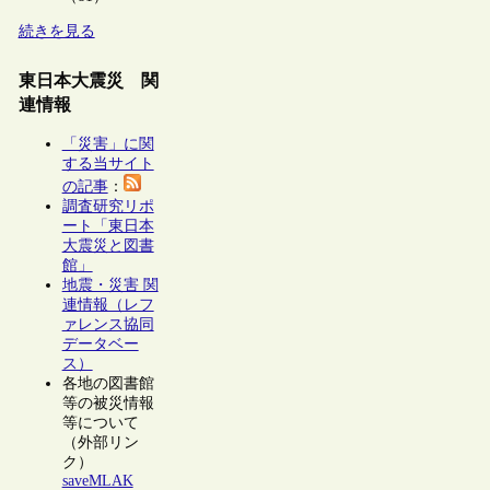
続きを見る
東日本大震災 関
連情報
「災害」に関
する当サイト
の記事
：
調査研究リポ
ート「東日本
大震災と図書
館」
地震・災害 関
連情報（レフ
ァレンス協同
データベー
ス）
各地の図書館
等の被災情報
等について
（外部リン
ク）
saveMLAK