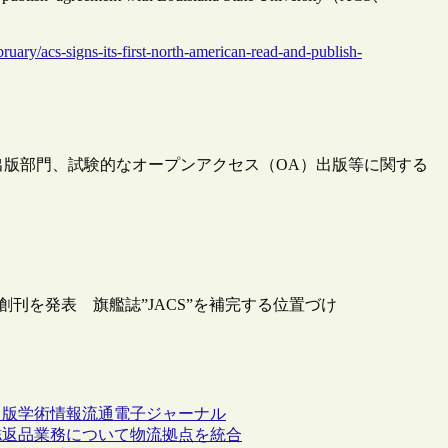
uary/acs-signs-its-first-north-american-read-and-publish-
の出版部門、試験的なオープンアクセス（OA）出版等に関する
”創刊を発表 旗艦誌”JACS”を補完する位置づけ
出版
学術情報流通
電子ジャーナル
誌返品業務について物流拠点を統合