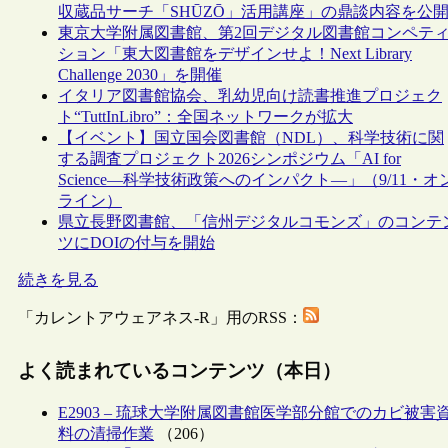
収蔵品サーチ「SHŪZŌ」活用講座」の鼎談内容を公
東京大学附属図書館、第2回デジタル図書館コンペテ
ション「東大図書館をデザインせよ！Next Library
Challenge 2030」を開催
イタリア図書館協会、乳幼児向け読書推進プロジェク
ト“TuttInLibro”：全国ネットワークが拡大
【イベント】国立国会図書館（NDL）、科学技術に関
する調査プロジェクト2026シンポジウム「AI for
Science―科学技術政策へのインパクト―」（9/11・オ
ライン）
県立長野図書館、「信州デジタルコモンズ」のコンテ
ツにDOIの付与を開始
続きを見る
「カレントアウェアネス-R」用のRSS：
よく読まれているコンテンツ（本日）
E2903 – 琉球大学附属図書館医学部分館でのカビ被害
料の清掃作業
（206）