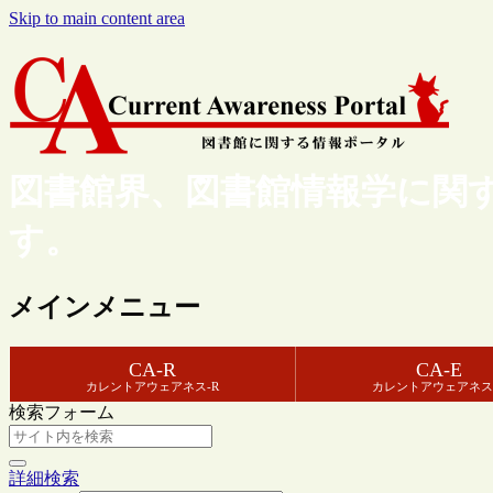
Skip to main content area
図書館界、図書館情報学に関
す。
メインメニュー
CA-R
CA-E
カレントアウェアネス-R
カレントアウェアネス
検索フォーム
詳細検索