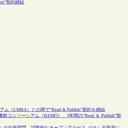
ish”契約締結
MBA）との間で”Read & Publish”契約を締結
ソーシアム（KEMÖ）、3年間の“Read ＆ Publish”契
S）の出版部門、試験的なオープンアクセス（OA）出版等に