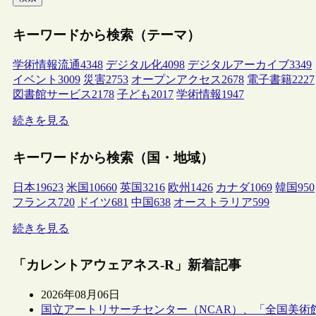
キーワードから検索（テーマ）
学術情報流通
4348
デジタル化
4098
デジタルアーカイブ
3349
イベント
3009
災害
2753
オープンアクセス
2678
電子書籍
2227
図書館サービス
2178
子ども
2017
学術情報
1947
続きを見る
キーワードから検索（国・地域）
日本
19623
米国
10660
英国
3216
欧州
1426
カナダ
1069
韓国
950
フランス
720
ドイツ
681
中国
638
オーストラリア
599
続きを見る
「カレントアウェアネス-R」新着記事
2026年08月06日
国立アートリサーチセンター（NCAR）、「全国美術