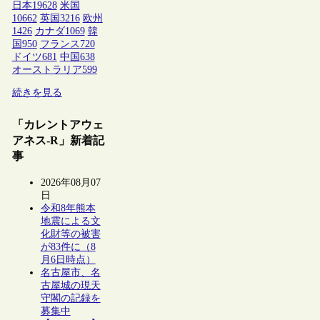
日本
19628
米国
10662
英国
3216
欧州
1426
カナダ
1069
韓
国
950
フランス
720
ドイツ
681
中国
638
オーストラリア
599
続きを見る
「カレントアウェ
アネス-R」新着記
事
2026年08月07
日
令和8年熊本
地震による文
化財等の被害
が83件に（8
月6日時点）
名古屋市、名
古屋城の現天
守閣の記録を
募集中