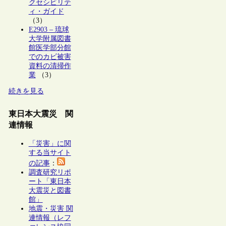
クセシビリテ
ィ・ガイド
（3）
E2903 – 琉球
大学附属図書
館医学部分館
でのカビ被害
資料の清掃作
業
（3）
続きを見る
東日本大震災 関
連情報
「災害」に関
する当サイト
の記事
：
調査研究リポ
ート「東日本
大震災と図書
館」
地震・災害 関
連情報（レフ