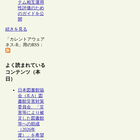
テム相互運用
性評価のため
のガイドを公
開
続きを見る
「カレントアウェア
ネス-R」用のRSS：
よく読まれている
コンテンツ（本
日）
日本図書館協
会（JLA）図
書館災害対策
委員会、「災
害等により被
災した図書館
等への助成
（2026年
度）」を希望