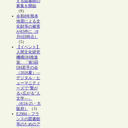
する図書館の
募集を開始
（9）
令和8年熊本
地震による文
化財等の被害
が83件に（8
月6日時点）
（5）
【イベント】
人間文化研究
機構DH推進
室、「第5回
DH若手の会
（2026夏）―
デジタル・ヒ
ューマニティ
ーズで“繋が
る×広がる”人
文学―」
（8/24-25・大
阪府）
（3）
E2904 – フラ
ンスの図書館
等のためのア