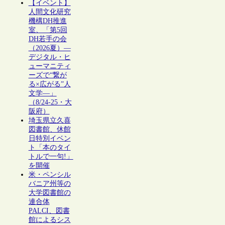
【イベント】
人間文化研究
機構DH推進
室、「第5回
DH若手の会
（2026夏）―
デジタル・ヒ
ューマニティ
ーズで“繋が
る×広がる”人
文学―」
（8/24-25・大
阪府）
埼玉県立久喜
図書館、休館
日特別イベン
ト「本のタイ
トルで一句!」
を開催
米・ペンシル
バニア州等の
大学図書館の
連合体
PALCI、図書
館によるシス