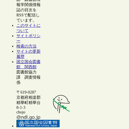
報学関係情報
誌の目次を
RSSで配信し
ています。
このサイトに
ついて
サイトポリシ
ー
検索の方法
サイトの更新
履歴
国立国会図書
館 関西館
図書館協力
課 調査情報
係
〒619-0287
京都府相楽郡
精華町精華台
8-1-3
chojo