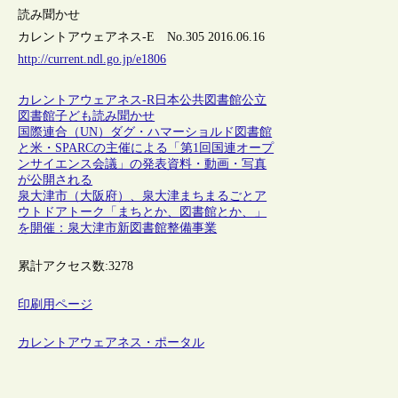
読み聞かせ
カレントアウェアネス-E No.305 2016.06.16
http://current.ndl.go.jp/e1806
カレントアウェアネス-R
日本
公共図書館
公立
図書館
子ども
読み聞かせ
国際連合（UN）ダグ・ハマーショルド図書館
と米・SPARCの主催による「第1回国連オープ
ンサイエンス会議」の発表資料・動画・写真
が公開される
泉大津市（大阪府）、泉大津まちまるごとア
ウトドアトーク「まちとか、図書館とか、」
を開催：泉大津市新図書館整備事業
累計アクセス数:
3278
印刷用ページ
カレントアウェアネス・ポータル