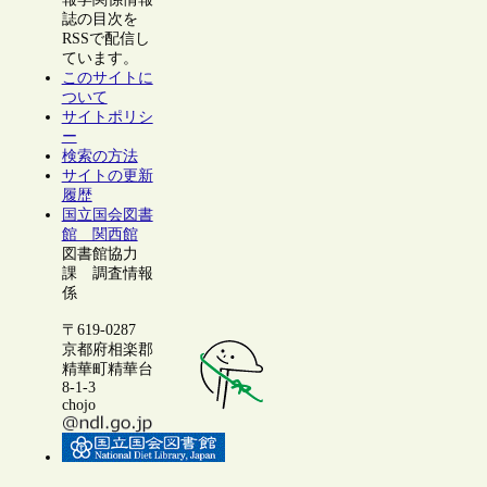
誌の目次を
RSSで配信し
ています。
このサイトに
ついて
サイトポリシ
ー
検索の方法
サイトの更新
履歴
国立国会図書
館 関西館
図書館協力
課 調査情報
係
〒619-0287
京都府相楽郡
精華町精華台
8-1-3
chojo