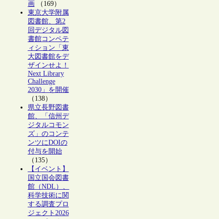
画
（169）
東京大学附属
図書館、第2
回デジタル図
書館コンペテ
ィション「東
大図書館をデ
ザインせよ！
Next Library
Challenge
2030」を開催
（138）
県立長野図書
館、「信州デ
ジタルコモン
ズ」のコンテ
ンツにDOIの
付与を開始
（135）
【イベント】
国立国会図書
館（NDL）、
科学技術に関
する調査プロ
ジェクト2026