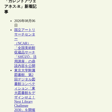
「カレントアウェ
アネス-R」新着記
事
2026年08月06
日
国立アートリ
サーチセンタ
ー
（NCAR）、
「全国美術館
収蔵品サーチ
「SHŪZŌ」活
用講座」の鼎
談内容を公開
東京大学附属
図書館、第2
回デジタル図
書館コンペテ
ィション「東
大図書館をデ
ザインせよ！
Next Library
Challenge
2030」を開催