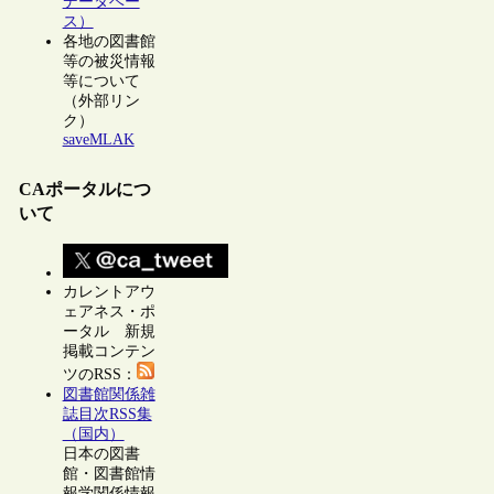
データベー
ス）
各地の図書館
等の被災情報
等について
（外部リン
ク）
saveMLAK
CAポータルにつ
いて
カレントアウ
ェアネス・ポ
ータル 新規
掲載コンテン
ツのRSS：
図書館関係雑
誌目次RSS集
（国内）
日本の図書
館・図書館情
報学関係情報