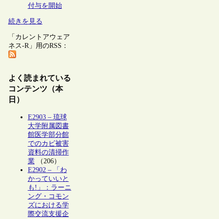
付与を開始
続きを見る
「カレントアウェア
ネス-R」用のRSS：
よく読まれている
コンテンツ（本
日）
E2903 – 琉球
大学附属図書
館医学部分館
でのカビ被害
資料の清掃作
業
（206）
E2902 – 「わ
かっていいと
も!」：ラーニ
ング・コモン
ズにおける学
際交流支援企