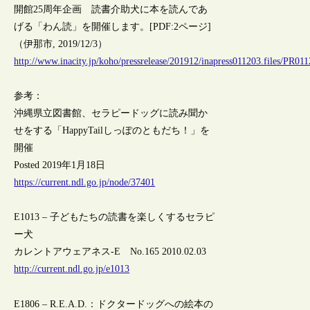
開館25周年企画 読書介助犬に本を読んであ
げる「わん読」を開催します。[PDF:2ページ]
（伊那市, 2019/12/3）
http://www.inacity.jp/koho/pressrelease/201912/inapress011203.files/PR01
参考：
沖縄県立図書館、セラピードッグに読み聞か
せをする「HappyTailしっぽのともだち！」を
開催
Posted 2019年1月18日
https://current.ndl.go.jp/node/37401
E1013 – 子どもたちの読書を楽しくするセラピ
ー犬
カレントアウェアネス-E No.165 2010.02.03
http://current.ndl.go.jp/e1013
E1806 – R.E.A.D.：ドクタードッグへの絵本の