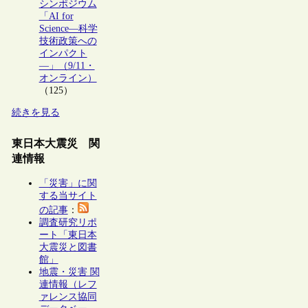
シンポジウム
「AI for
Science―科学
技術政策への
インパクト
―」（9/11・
オンライン）
（125）
続きを見る
東日本大震災 関
連情報
「災害」に関
する当サイト
の記事
：
調査研究リポ
ート「東日本
大震災と図書
館」
地震・災害 関
連情報（レフ
ァレンス協同