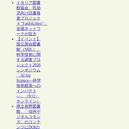
イタリア図書
館協会、乳幼
児向け読書推
進プロジェク
ト“TuttInLibro”：
全国ネットワ
ークが拡大
【イベント】
国立国会図書
館（NDL）、
科学技術に関
する調査プロ
ジェクト2026
シンポジウム
「AI for
Science―科学
技術政策への
インパクト
―」（9/11・
オンライン）
県立長野図書
館、「信州デ
ジタルコモン
ズ」のコンテ
ンツにDOIの