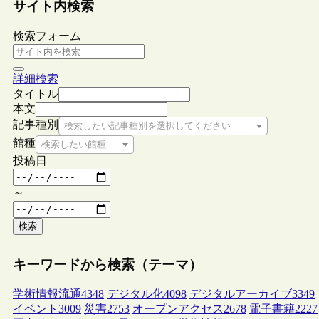
サイト内検索
検索フォーム
詳細検索
タイトル
本文
記事種別
検索したい記事種別を選択してください
館種
検索したい館種を選択してください
投稿日
～
検索
キーワードから検索（テーマ）
学術情報流通
4348
デジタル化
4098
デジタルアーカイブ
3349
イベント
3009
災害
2753
オープンアクセス
2678
電子書籍
2227