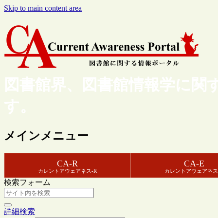
Skip to main content area
図書館界、図書館情報学に関
す。
メインメニュー
CA-R
CA-E
カレントアウェアネス-R
カレントアウェアネス
検索フォーム
詳細検索