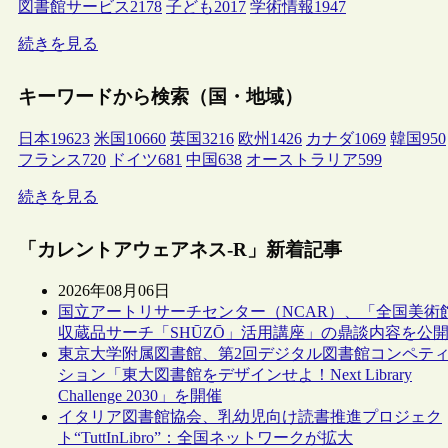
図書館サービス
2178
子ども
2017
学術情報
1947
続きを見る
キーワードから検索（国・地域）
日本
19623
米国
10660
英国
3216
欧州
1426
カナダ
1069
韓国
950
フランス
720
ドイツ
681
中国
638
オーストラリア
599
続きを見る
「カレントアウェアネス-R」新着記事
2026年08月06日
国立アートリサーチセンター（NCAR）、「全国美術
収蔵品サーチ「SHŪZŌ」活用講座」の鼎談内容を公
東京大学附属図書館、第2回デジタル図書館コンペテ
ション「東大図書館をデザインせよ！Next Library
Challenge 2030」を開催
イタリア図書館協会、乳幼児向け読書推進プロジェク
ト“TuttInLibro”：全国ネットワークが拡大