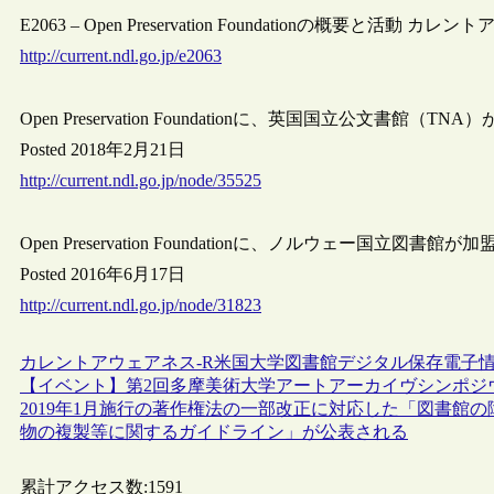
E2063 – Open Preservation Foundationの概要と活動 カレント
http://current.ndl.go.jp/e2063
Open Preservation Foundationに、英国国立公文書館（TNA
Posted 2018年2月21日
http://current.ndl.go.jp/node/35525
Open Preservation Foundationに、ノルウェー国立図書館が加
Posted 2016年6月17日
http://current.ndl.go.jp/node/31823
カレントアウェアネス-R
米国
大学図書館
デジタル保存
電子
【イベント】第2回多摩美術大学アートアーカイヴシンポジウ
2019年1月施行の著作権法の一部改正に対応した「図書館
物の複製等に関するガイドライン」が公表される
累計アクセス数:
1591