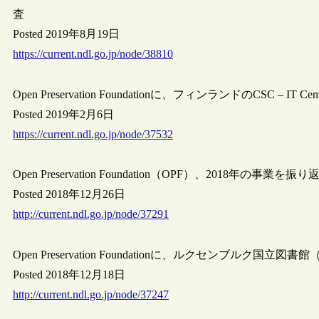
査
Posted 2019年8月19日
https://current.ndl.go.jp/node/38810
Open Preservation Foundationに、フィンランドのCSC – IT Cent
Posted 2019年2月6日
https://current.ndl.go.jp/node/37532
Open Preservation Foundation（OPF）、2018年の事業を振り返る
Posted 2018年12月26日
http://current.ndl.go.jp/node/37291
Open Preservation Foundationに、ルクセンブルク国立図
Posted 2018年12月18日
http://current.ndl.go.jp/node/37247