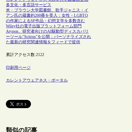
多文化・多言語サービス
米・ブラウン大学図書館、歌手ジャニス・イ
アン氏の蔵書約200冊を受入：女性・LGBTQ
の作家によるSF作品・幻想文学を多数含む
Wiley社の電子出版プラットフォーム部門
Atypon、研究者向けのAI駆動型ディスカバリ
ーツール“Scitrus”を公開：パーソナライズされ
た最新の研究関連情報をフィードで提供
累計アクセス数:
2122
印刷用ページ
カレントアウェアネス・ポータル
類似の記事