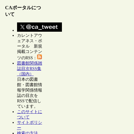
CAポータルにつ
いて
カレントアウ
ェアネス・ポ
ータル 新規
掲載コンテン
ツのRSS：
図書館関係雑
誌目次RSS集
（国内）
日本の図書
館・図書館情
報学関係情報
誌の目次を
RSSで配信し
ています。
このサイトに
ついて
サイトポリシ
ー
検索の方法