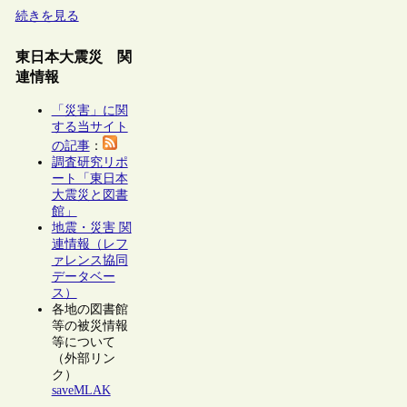
続きを見る
東日本大震災 関
連情報
「災害」に関
する当サイト
の記事
：
調査研究リポ
ート「東日本
大震災と図書
館」
地震・災害 関
連情報（レフ
ァレンス協同
データベー
ス）
各地の図書館
等の被災情報
等について
（外部リン
ク）
saveMLAK