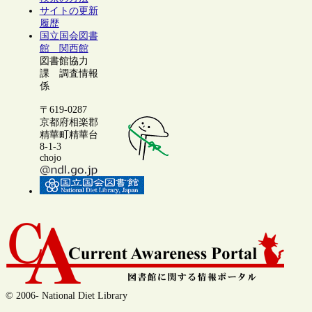
サイトの更新
履歴
国立国会図書
館 関西館
図書館協力
課 調査情報
係
〒619-0287
京都府相楽郡
精華町精華台
8-1-3
chojo
© 2006- National Diet Library