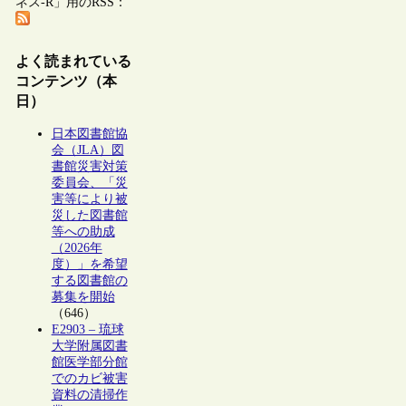
ネス-R」用のRSS：
よく読まれている
コンテンツ（本
日）
日本図書館協
会（JLA）図
書館災害対策
委員会、「災
害等により被
災した図書館
等への助成
（2026年
度）」を希望
する図書館の
募集を開始
（646）
E2903 – 琉球
大学附属図書
館医学部分館
でのカビ被害
資料の清掃作