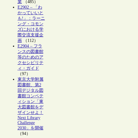
業
（485）
E2902 – 「わ
かっていいと
も!」：ラーニ
ング・コモン
ズにおける学
際交流支援企
画
（112）
E2904 – フラ
ンスの図書館
等のためのア
クセシビリテ
ィ・ガイド
（97）
東京大学附属
図書館、第2
回デジタル図
書館コンペテ
ィション「東
大図書館をデ
ザインせよ！
Next Library
Challenge
2030」を開催
（94）