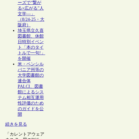
ーズで“繋が
る×広がる”人
文学―」
（8/24-25・大
阪府）
埼玉県立久喜
図書館、休館
日特別イベン
ト「本のタイ
トルで一句!」
を開催
米・ペンシル
バニア州等の
大学図書館の
連合体
PALCI、図書
館によるシス
テム相互運用
性評価のため
のガイドを公
開
続きを見る
「カレントアウェア