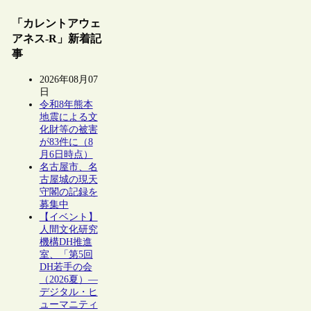
「カレントアウェ
アネス-R」新着記
事
2026年08月07
日
令和8年熊本
地震による文
化財等の被害
が83件に（8
月6日時点）
名古屋市、名
古屋城の現天
守閣の記録を
募集中
【イベント】
人間文化研究
機構DH推進
室、「第5回
DH若手の会
（2026夏）―
デジタル・ヒ
ューマニティ