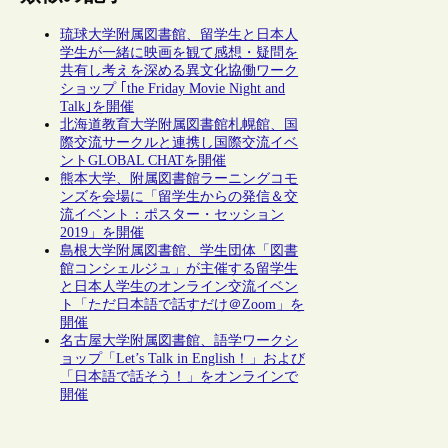
琉球大学附属図書館、留学生と日本人
学生が一緒に映画を観て感想・疑問を
共有し考えを深める異文化協働ワーク
ショップ ｢the Friday Movie Night and
Talk｣を開催
北海道教育大学附属図書館札幌館、国
際交流サークルと連携し国際交流イベ
ントGLOBAL CHATを開催
熊本大学、附属図書館ラーニングコモ
ンズを会場に「留学生からの発信＆交
流イベント：ポスター・セッション
2019」を開催
島根大学附属図書館、学生団体「図書
館コンシェルジュ」が主催する留学生
と日本人学生のオンライン交流イベン
ト「ただ日本語で話すだけ＠Zoom」を
開催
名古屋大学附属図書館、語学ワークシ
ョップ「Let’s Talk in English！」および
「日本語で話そう！」をオンラインで
開催