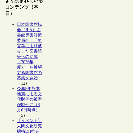
よく読まれている
コンテンツ（本
日）
日本図書館協
会（JLA）図
書館災害対策
委員会、「災
害等により被
災した図書館
等への助成
（2026年
度）」を希望
する図書館の
募集を開始
（12）
令和8年熊本
地震による文
化財等の被害
が83件に（8
月6日時点）
（5）
【イベント】
人間文化研究
機構DH推進