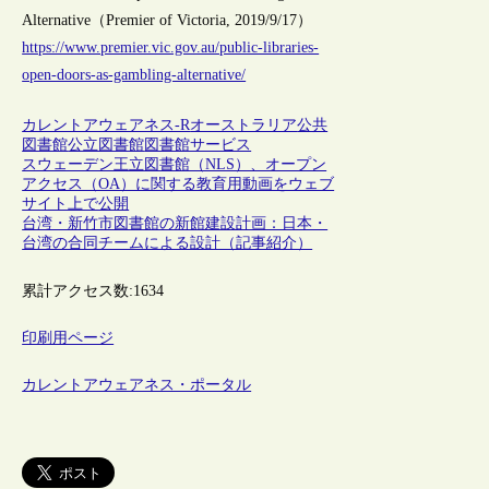
Alternative（Premier of Victoria, 2019/9/17）
https://www.premier.vic.gov.au/public-libraries-
open-doors-as-gambling-alternative/
カレントアウェアネス-R
オーストラリア
公共
図書館
公立図書館
図書館サービス
スウェーデン王立図書館（NLS）、オープン
アクセス（OA）に関する教育用動画をウェブ
サイト上で公開
台湾・新竹市図書館の新館建設計画：日本・
台湾の合同チームによる設計（記事紹介）
累計アクセス数:
1634
印刷用ページ
カレントアウェアネス・ポータル