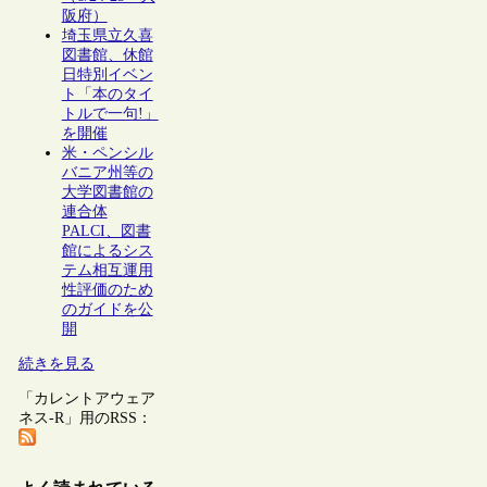
阪府）
埼玉県立久喜
図書館、休館
日特別イベン
ト「本のタイ
トルで一句!」
を開催
米・ペンシル
バニア州等の
大学図書館の
連合体
PALCI、図書
館によるシス
テム相互運用
性評価のため
のガイドを公
開
続きを見る
「カレントアウェア
ネス-R」用のRSS：