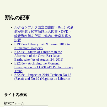
類似の記事
ルクセンブルク国立図書館（BnL）の新
館が開館：90言語以上の図書・DVD・
録音資料等を所蔵し館内に音楽室等も
設置
E1940e – Library Fair & Forum 2017 in
Kumamoto <Report>
E1205e – Status of Libraries in the
Aftermath of the Great East Japan
Earthquake (As of August 24, 2011)
E2283e – Archiving the Moment:
Investigation on COVID-19 Public Library
Trend
E2208e – Impact of 2019 Typhoon No.15
(Faxai) and No.19 (Hagibis) on Libraries
サイト内検索
検索フォーム