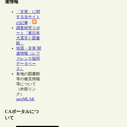
連情報
「災害」に関
する当サイト
の記事
：
調査研究リポ
ート「東日本
大震災と図書
館」
地震・災害 関
連情報（レフ
ァレンス協同
データベー
ス）
各地の図書館
等の被災情報
等について
（外部リン
ク）
saveMLAK
CAポータルにつ
いて