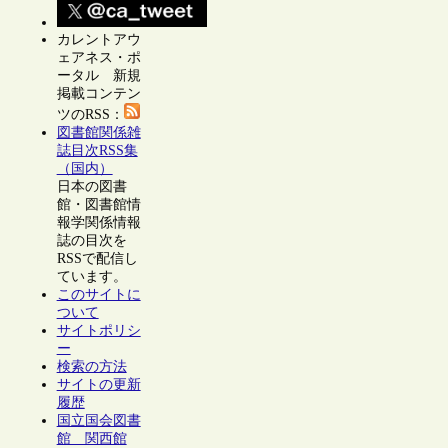
カレントアウ
ェアネス・ポ
ータル 新規
掲載コンテン
ツのRSS：
図書館関係雑
誌目次RSS集
（国内）
日本の図書
館・図書館情
報学関係情報
誌の目次を
RSSで配信し
ています。
このサイトに
ついて
サイトポリシ
ー
検索の方法
サイトの更新
履歴
国立国会図書
館 関西館