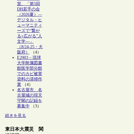
室、「第5回
DH若手の会
（2026夏）―
デジタル・ヒ
ューマニティ
ーズで“繋が
る×広がる”人
文学―」
（8/24-25・大
阪府）
（4）
E2903 – 琉球
大学附属図書
館医学部分館
でのカビ被害
資料の清掃作
業
（4）
名古屋市、名
古屋城の現天
守閣の記録を
募集中
（3）
続きを見る
東日本大震災 関