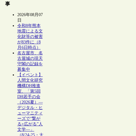
事
2026年08月07
日
令和8年熊本
地震による文
化財等の被害
が83件に（8
月6日時点）
名古屋市、名
古屋城の現天
守閣の記録を
募集中
【イベント】
人間文化研究
機構DH推進
室、「第5回
DH若手の会
（2026夏）―
デジタル・ヒ
ューマニティ
ーズで“繋が
る×広がる”人
文学―」
（8/24-25・大