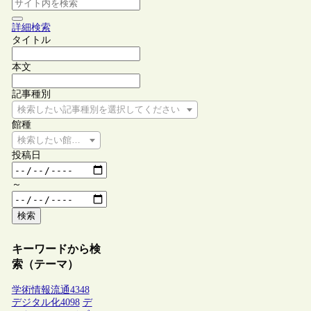
詳細検索
タイトル
本文
記事種別
検索したい記事種別を選択してください
館種
検索したい館種を選択してください
投稿日
～
検索
キーワードから検
索（テーマ）
学術情報流通
4348
デジタル化
4098
デ