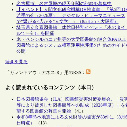
名古屋市、名古屋城の現天守閣の記録を募集中
【イベント】人間文化研究機構DH推進室、「第5回 D
若手の会（2026夏）―デジタル・ヒューマニティーズ
で“繋がる×広がる”人文学―」（8/24-25・大阪府）
埼玉県立久喜図書館、休館日特別イベント「本のタイ
ルで一句!」を開催
米・ペンシルバニア州等の大学図書館の連合体PALCI
図書館によるシステム相互運用性評価のためのガイド
公開
続きを見る
「カレントアウェアネス-R」用のRSS：
よく読まれているコンテンツ（本日）
日本図書館協会（JLA）図書館災害対策委員会、「災
等により被災した図書館等への助成（2026年度）」を
望する図書館の募集を開始
（41）
令和8年熊本地震による文化財等の被害が83件に（8月
日時点）
（13）