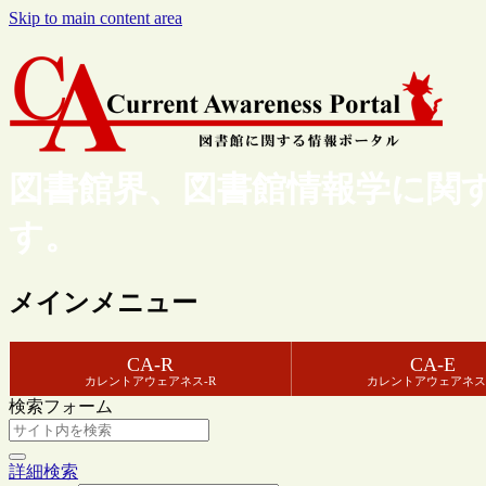
Skip to main content area
図書館界、図書館情報学に関
す。
メインメニュー
CA-R
CA-E
カレントアウェアネス-R
カレントアウェアネス
検索フォーム
詳細検索