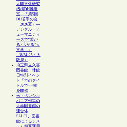
人間文化研究
機構DH推進
室、「第5回
DH若手の会
（2026夏）―
デジタル・ヒ
ューマニティ
ーズで“繋が
る×広がる”人
文学―」
（8/24-25・大
阪府）
埼玉県立久喜
図書館、休館
日特別イベン
ト「本のタイ
トルで一句!」
を開催
米・ペンシル
バニア州等の
大学図書館の
連合体
PALCI、図書
館によるシス
テム相互運用