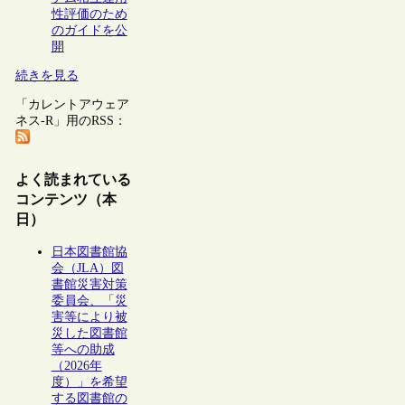
性評価のため
のガイドを公
開
続きを見る
「カレントアウェア
ネス-R」用のRSS：
よく読まれている
コンテンツ（本
日）
日本図書館協
会（JLA）図
書館災害対策
委員会、「災
害等により被
災した図書館
等への助成
（2026年
度）」を希望
する図書館の