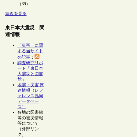
（39）
続きを見る
東日本大震災 関
連情報
「災害」に関
する当サイト
の記事
：
調査研究リポ
ート「東日本
大震災と図書
館」
地震・災害 関
連情報（レフ
ァレンス協同
データベー
ス）
各地の図書館
等の被災情報
等について
（外部リン
ク）