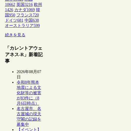
10662
英国
3216
欧州
1426
カナダ
1069
韓
国
950
フランス
720
ドイツ
681
中国
638
オーストラリア
599
続きを見る
「カレントアウェ
アネス-R」新着記
事
2026年08月07
日
令和8年熊本
地震による文
化財等の被害
が83件に（8
月6日時点）
名古屋市、名
古屋城の現天
守閣の記録を
募集中
【イベント】