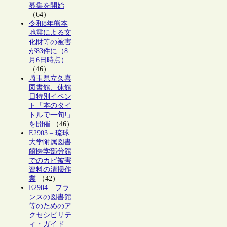
募集を開始
（64）
令和8年熊本
地震による文
化財等の被害
が83件に（8
月6日時点）
（46）
埼玉県立久喜
図書館、休館
日特別イベン
ト「本のタイ
トルで一句!」
を開催
（46）
E2903 – 琉球
大学附属図書
館医学部分館
でのカビ被害
資料の清掃作
業
（42）
E2904 – フラ
ンスの図書館
等のためのア
クセシビリテ
ィ・ガイド