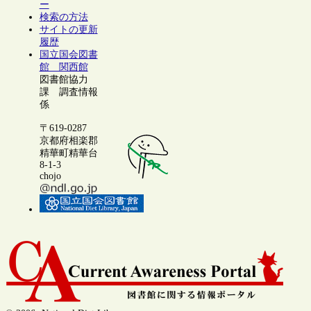
ー
検索の方法
サイトの更新
履歴
国立国会図書
館 関西館
図書館協力
課 調査情報
係
〒619-0287
京都府相楽郡
精華町精華台
8-1-3
chojo