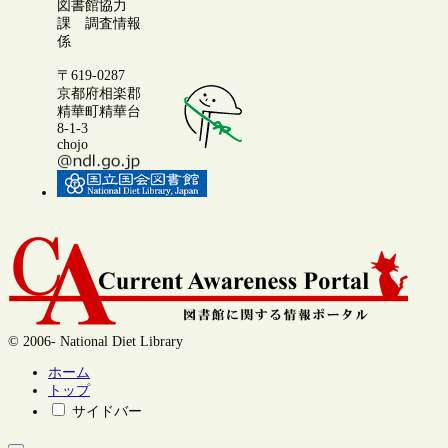
図書館協力
課 調査情報
係
〒619-0287
京都府相楽郡
精華町精華台
8-1-3
chojo
© 2006- National Diet Library
ホーム
トップ
サイドバー