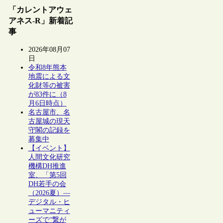
「カレントアウェ
アネス-R」新着記
事
2026年08月07
日
令和8年熊本
地震による文
化財等の被害
が83件に（8
月6日時点）
名古屋市、名
古屋城の現天
守閣の記録を
募集中
【イベント】
人間文化研究
機構DH推進
室、「第5回
DH若手の会
（2026夏）―
デジタル・ヒ
ューマニティ
ーズで“繋が