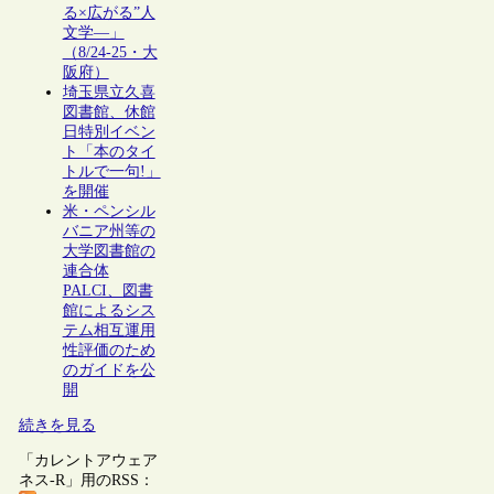
る×広がる”人
文学―」
（8/24-25・大
阪府）
埼玉県立久喜
図書館、休館
日特別イベン
ト「本のタイ
トルで一句!」
を開催
米・ペンシル
バニア州等の
大学図書館の
連合体
PALCI、図書
館によるシス
テム相互運用
性評価のため
のガイドを公
開
続きを見る
「カレントアウェア
ネス-R」用のRSS：