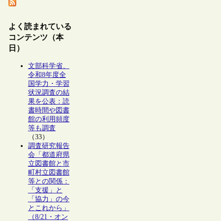
よく読まれている
コンテンツ（本
日）
文部科学省、
令和8年度全
国学力・学習
状況調査の結
果を公表：読
書時間や図書
館の利用頻度
等も調査
（33）
調査研究報告
会「都道府県
立図書館と市
町村立図書館
等との関係：
「支援」と
「協力」の今
とこれから」
（8/21・オン