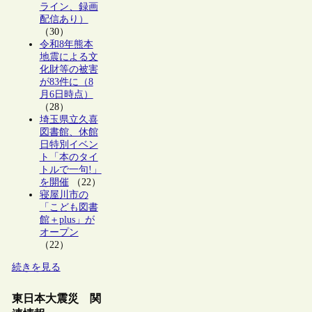
ライン、録画
配信あり）
（30）
令和8年熊本
地震による文
化財等の被害
が83件に（8
月6日時点）
（28）
埼玉県立久喜
図書館、休館
日特別イベン
ト「本のタイ
トルで一句!」
を開催
（22）
寝屋川市の
「こども図書
館＋plus」が
オープン
（22）
続きを見る
東日本大震災 関