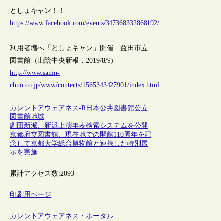
としょキャン！！
https://www.facebook.com/events/347368332868192/
利用者増へ「としょキャン」開催 益田市立
図書館（山陰中央新報，2019/8/9）
http://www.sanin-
chuo.co.jp/www/contents/1565343427901/index.html
カレントアウェアネス-R
日本
公共図書館
公立
図書館
地域
劇団新派、新派上演年表検索システムを公開
京都府立図書館、現在地での開館110周年を記
念して京都大学総合博物館と連携した特別展
示を実施
累計アクセス数:
2093
印刷用ページ
カレントアウェアネス・ポータル