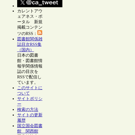
カレントアウ
ェアネス・ポ
ータル 新規
掲載コンテン
ツのRSS：
図書館関係雑
誌目次RSS集
（国内）
日本の図書
館・図書館情
報学関係情報
誌の目次を
RSSで配信し
ています。
このサイトに
ついて
サイトポリシ
ー
検索の方法
サイトの更新
履歴
国立国会図書
館 関西館