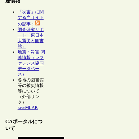
連情報
「災害」に関
する当サイト
の記事
：
調査研究リポ
ート「東日本
大震災と図書
館」
地震・災害 関
連情報（レフ
ァレンス協同
データベー
ス）
各地の図書館
等の被災情報
等について
（外部リン
ク）
saveMLAK
CAポータルにつ
いて