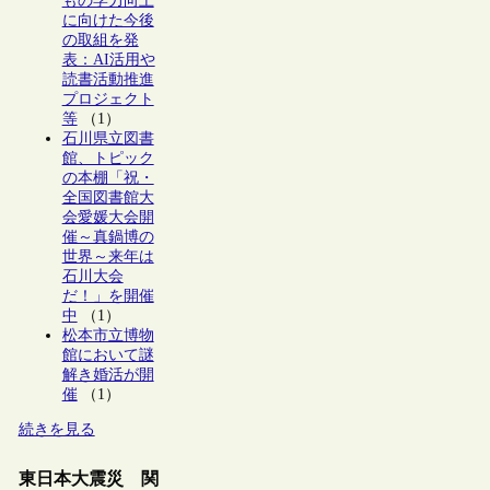
もの学力向上
に向けた今後
の取組を発
表：AI活用や
読書活動推進
プロジェクト
等
（1）
石川県立図書
館、トピック
の本棚「祝・
全国図書館大
会愛媛大会開
催～真鍋博の
世界～来年は
石川大会
だ！」を開催
中
（1）
松本市立博物
館において謎
解き婚活が開
催
（1）
続きを見る
東日本大震災 関