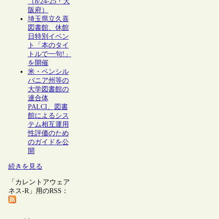
（8/24-25・大
阪府）
埼玉県立久喜
図書館、休館
日特別イベン
ト「本のタイ
トルで一句!」
を開催
米・ペンシル
バニア州等の
大学図書館の
連合体
PALCI、図書
館によるシス
テム相互運用
性評価のため
のガイドを公
開
続きを見る
「カレントアウェア
ネス-R」用のRSS：