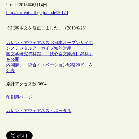
Posted 2018年6月14日
http://current.ndl.go.jp/node/36173
※記事本文を修正しました。（2019/6/28）
カレントアウェアネス-R
日本
オープンサイエ
ンス
デジタルアーカイブ
知的財産
国文学研究資料館、「鉄心斎文庫総目録稿」
を公開
内閣府、「統合イノベーション戦略2019」を
公表
累計アクセス数:
3604
印刷用ページ
カレントアウェアネス・ポータル