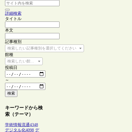
詳細検索
タイトル
本文
記事種別
検索したい記事種別を選択してください
館種
検索したい館種を選択してください
投稿日
～
検索
キーワードから検
索（テーマ）
学術情報流通
4348
デジタル化
4098
デ