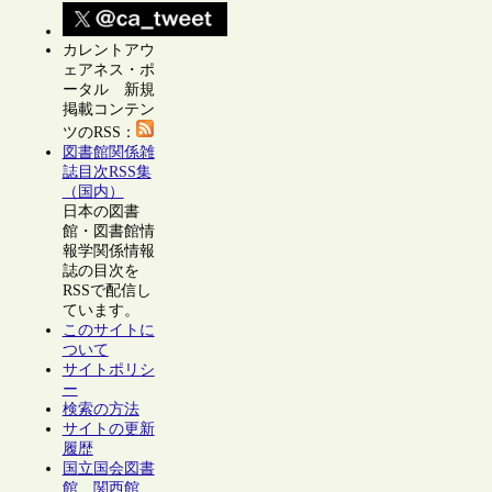
カレントアウ
ェアネス・ポ
ータル 新規
掲載コンテン
ツのRSS：
図書館関係雑
誌目次RSS集
（国内）
日本の図書
館・図書館情
報学関係情報
誌の目次を
RSSで配信し
ています。
このサイトに
ついて
サイトポリシ
ー
検索の方法
サイトの更新
履歴
国立国会図書
館 関西館