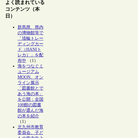
よく読まれている
コンテンツ（本
日）
群馬県、県内
の博物館等で
「埴輪トレー
ディングカー
ド（HANIト
レカ）」を配
布中
（1）
海をつなぐミ
ュージアム
MOON、オン
ライン展示
「図書館とで
あう海の本」
を公開：全国
100館の図書
館が選んだ海
の本を紹介
（1）
北九州市教育
委員会、子ど