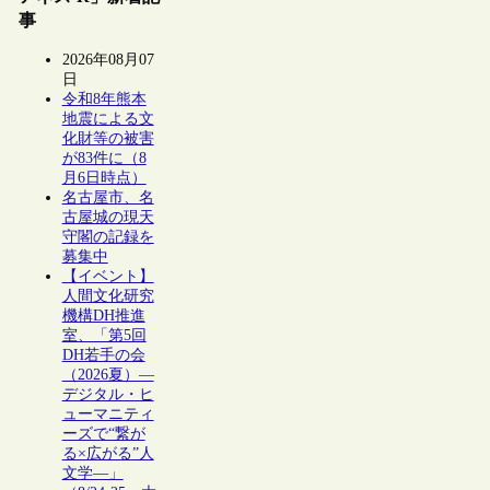
事
2026年08月07
日
令和8年熊本
地震による文
化財等の被害
が83件に（8
月6日時点）
名古屋市、名
古屋城の現天
守閣の記録を
募集中
【イベント】
人間文化研究
機構DH推進
室、「第5回
DH若手の会
（2026夏）―
デジタル・ヒ
ューマニティ
ーズで“繋が
る×広がる”人
文学―」