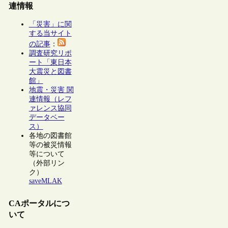
連情報
「災害」に関
する当サイト
の記事
：
調査研究リポ
ート「東日本
大震災と図書
館」
地震・災害 関
連情報（レフ
ァレンス協同
データベー
ス）
各地の図書館
等の被災情報
等について
（外部リン
ク）
saveMLAK
CAポータルにつ
いて