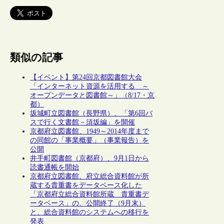
類似の記事
【イベント】第24回京都図書館大会
「インターネット資源を活用する ～
オープンデータと図書館～」（8/17・京
都）
坂城町立図書館（長野県）、「第6回バ
スで行く文書館－須坂編」を開催
京都府立図書館、1949～2014年度まで
の同館の「事業概要」（事業報告）を
公開
井手町図書館（京都府）、9月1日から
読書通帳を開始
京都府立図書館、府立総合資料館が所
蔵する貴重書をデータベース化した
「京都府立総合資料館所蔵 貴重書デ
ータベース」の、公開終了（9月末）
と、総合資料館のシステムへの移行を
発表