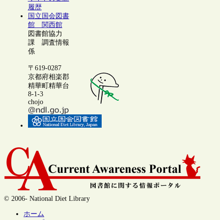
履歴
国立国会図書
館 関西館
図書館協力
課 調査情報
係
〒619-0287
京都府相楽郡
精華町精華台
8-1-3
chojo
© 2006- National Diet Library
ホーム