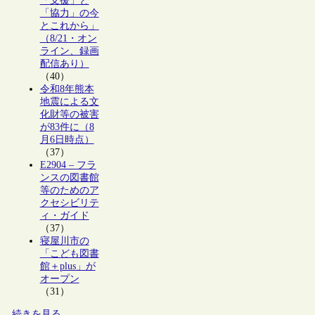
「支援」と
「協力」の今
とこれから」
（8/21・オン
ライン、録画
配信あり）
（40）
令和8年熊本
地震による文
化財等の被害
が83件に（8
月6日時点）
（37）
E2904 – フラ
ンスの図書館
等のためのア
クセシビリテ
ィ・ガイド
（37）
寝屋川市の
「こども図書
館＋plus」が
オープン
（31）
続きを見る