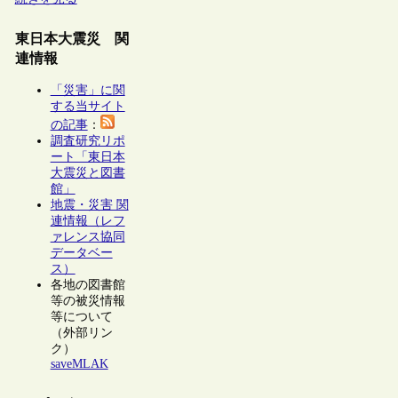
東日本大震災 関
連情報
「災害」に関
する当サイト
の記事
：
調査研究リポ
ート「東日本
大震災と図書
館」
地震・災害 関
連情報（レフ
ァレンス協同
データベー
ス）
各地の図書館
等の被災情報
等について
（外部リン
ク）
saveMLAK