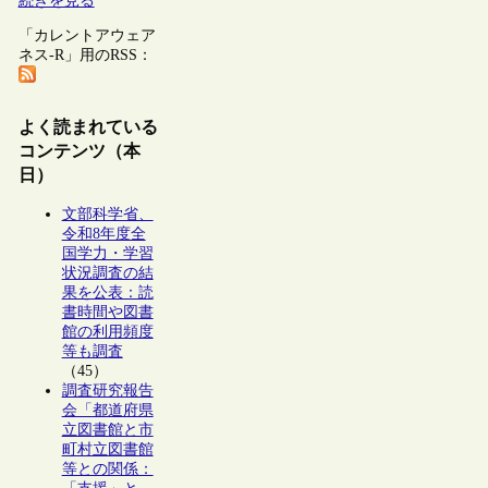
続きを見る
「カレントアウェア
ネス-R」用のRSS：
よく読まれている
コンテンツ（本
日）
文部科学省、
令和8年度全
国学力・学習
状況調査の結
果を公表：読
書時間や図書
館の利用頻度
等も調査
（45）
調査研究報告
会「都道府県
立図書館と市
町村立図書館
等との関係：