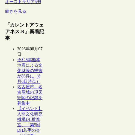
オーストラリア
599
続きを見る
「カレントアウェ
アネス-R」新着記
事
2026年08月07
日
令和8年熊本
地震による文
化財等の被害
が83件に（8
月6日時点）
名古屋市、名
古屋城の現天
守閣の記録を
募集中
【イベント】
人間文化研究
機構DH推進
室、「第5回
DH若手の会