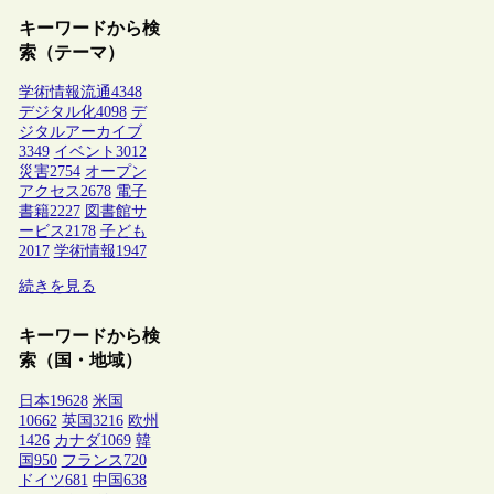
キーワードから検
索（テーマ）
学術情報流通
4348
デジタル化
4098
デ
ジタルアーカイブ
3349
イベント
3012
災害
2754
オープン
アクセス
2678
電子
書籍
2227
図書館サ
ービス
2178
子ども
2017
学術情報
1947
続きを見る
キーワードから検
索（国・地域）
日本
19628
米国
10662
英国
3216
欧州
1426
カナダ
1069
韓
国
950
フランス
720
ドイツ
681
中国
638