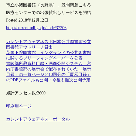
市立小諸図書館（長野県）、浅間南麓こもろ
医療センターでの出張貸出しサービスを開始
Posted 2018年12月12日
http://current.ndl.go.jp/node/37206
カレントアウェアネス-R
日本
公共図書館
公立
図書館
アウトリーチ
貸出
英国下院図書館、イングランドの公共図書館
に関するブリーフィングペーパーを公表
書陵部所蔵資料目録・画像公開システム、宮
内庁書陵部の展示会で配布されていた「展示
目録」の一覧ページと10回分の「展示目録」
のPDFファイルも公開：今後も順次公開予定
累計アクセス数:
2600
印刷用ページ
カレントアウェアネス・ポータル