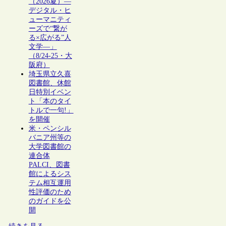
（2026夏）―
デジタル・ヒ
ューマニティ
ーズで“繋が
る×広がる”人
文学―」
（8/24-25・大
阪府）
埼玉県立久喜
図書館、休館
日特別イベン
ト「本のタイ
トルで一句!」
を開催
米・ペンシル
バニア州等の
大学図書館の
連合体
PALCI、図書
館によるシス
テム相互運用
性評価のため
のガイドを公
開