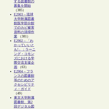
する図書館の
募集を開始
（385）
E2903 – 琉球
大学附属図書
館医学部分館
でのカビ被害
資料の清掃作
業
（381）
E2902 – 「わ
かっていいと
も!」：ラーニ
ング・コモン
ズにおける学
際交流支援企
画
（63）
E2904 – フラ
ンスの図書館
等のためのア
クセシビリテ
ィ・ガイド
（49）
東京大学附属
図書館、第2
回デジタル図