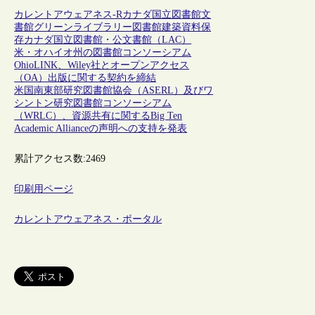
カレントアウェアネス-R
カナダ
国立図書館
文
書館
グリーンライブラリー
図書館建築
資料保
存
カナダ国立図書館・公文書館（LAC）
米・オハイオ州の図書館コンソーシアム
OhioLINK、Wiley社とオープンアクセス
（OA）出版に関する契約を締結
米国南東部研究図書館協会（ASERL）及びワ
シントン研究図書館コンソーシアム
（WRLC）、資源共有に関するBig Ten
Academic Allianceの声明への支持を発表
累計アクセス数:
2469
印刷用ページ
カレントアウェアネス・ポータル