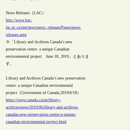
News Releases（LAC）
http://www.bac-
lac.gc.ca/eng/news/news_releases/Pages/news-
releases.aspx
※「Library and Archives Canada’s new
preservation centre: a unique Canadian
environmental project June 18, 2019」とありま
す。
Library and Archives Canada’s new preservation
centre: a unique Canadian environmental
project（Government of Canada,2019/6/18）
https://www.canada.ca/en/library-
archives/news/2019/06/library-and-archives-
canadas-new-preservation-centre-a-unique-
canadian-environmental-project.html