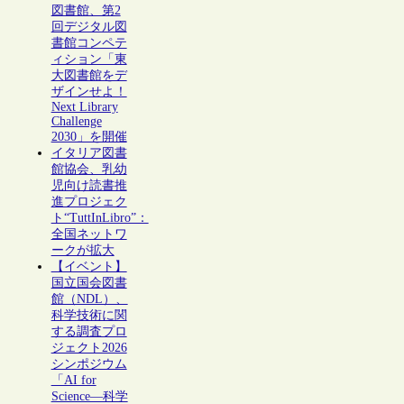
図書館、第2
回デジタル図
書館コンペテ
ィション「東
大図書館をデ
ザインせよ！
Next Library
Challenge
2030」を開催
イタリア図書
館協会、乳幼
児向け読書推
進プロジェク
ト“TuttInLibro”：
全国ネットワ
ークが拡大
【イベント】
国立国会図書
館（NDL）、
科学技術に関
する調査プロ
ジェクト2026
シンポジウム
「AI for
Science―科学