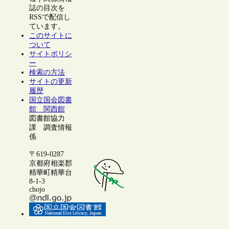
誌の目次を
RSSで配信し
ています。
このサイトに
ついて
サイトポリシ
ー
検索の方法
サイトの更新
履歴
国立国会図書
館 関西館
図書館協力
課 調査情報
係
〒619-0287
京都府相楽郡
精華町精華台
8-1-3
chojo