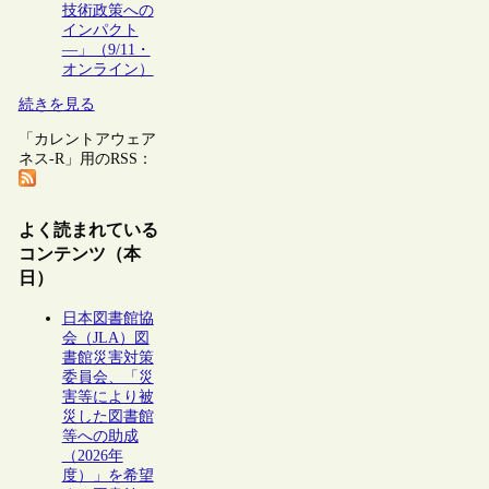
技術政策への
インパクト
―」（9/11・
オンライン）
続きを見る
「カレントアウェア
ネス-R」用のRSS：
よく読まれている
コンテンツ（本
日）
日本図書館協
会（JLA）図
書館災害対策
委員会、「災
害等により被
災した図書館
等への助成
（2026年
度）」を希望