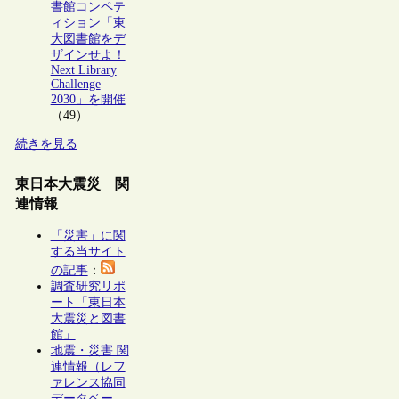
書館コンペテ
ィション「東
大図書館をデ
ザインせよ！
Next Library
Challenge
2030」を開催
（49）
続きを見る
東日本大震災 関
連情報
「災害」に関
する当サイト
の記事
：
調査研究リポ
ート「東日本
大震災と図書
館」
地震・災害 関
連情報（レフ
ァレンス協同
データベー