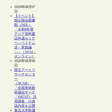
2026年08月07
日
【イベント】
国立国会図書
館（NDL）
「令和8年度
アジア資料書
誌作成セミナ
ー―ベトナム
語・実践編
―」（10/14・
オンライン）
2026年08月06
日
国立アートリ
サーチセンタ
ー
（NCAR）、
「全国美術館
収蔵品サーチ
「SHŪZŌ」活
用講座」の鼎
談内容を公開
東京大学附属