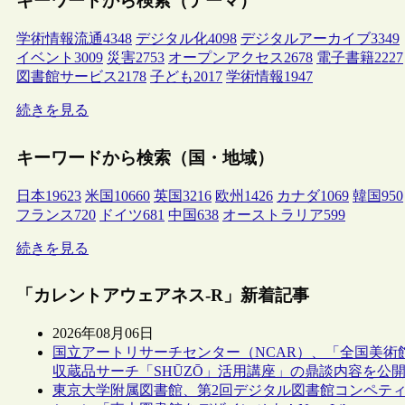
キーワードから検索（テーマ）
学術情報流通
4348
デジタル化
4098
デジタルアーカイブ
3349
イベント
3009
災害
2753
オープンアクセス
2678
電子書籍
2227
図書館サービス
2178
子ども
2017
学術情報
1947
続きを見る
キーワードから検索（国・地域）
日本
19623
米国
10660
英国
3216
欧州
1426
カナダ
1069
韓国
950
フランス
720
ドイツ
681
中国
638
オーストラリア
599
続きを見る
「カレントアウェアネス-R」新着記事
2026年08月06日
国立アートリサーチセンター（NCAR）、「全国美術
収蔵品サーチ「SHŪZŌ」活用講座」の鼎談内容を公
東京大学附属図書館、第2回デジタル図書館コンペテ