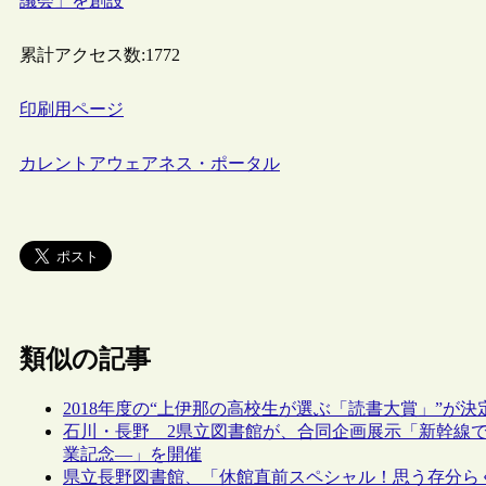
議会」を創設
累計アクセス数:
1772
印刷用ページ
カレントアウェアネス・ポータル
類似の記事
2018年度の“上伊那の高校生が選ぶ「読書大賞」”が決
石川・長野 2県立図書館が、合同企画展示「新幹線
業記念―」を開催
県立長野図書館、「休館直前スペシャル！思う存分ら