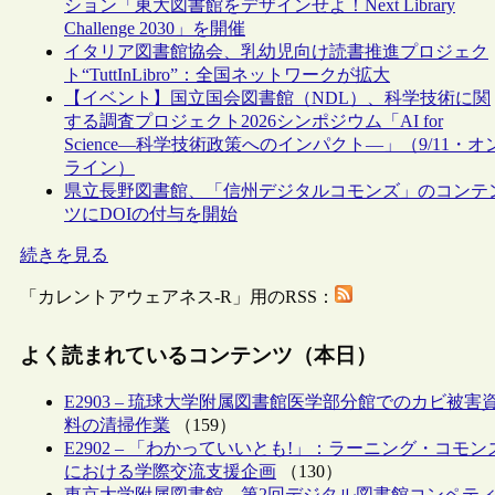
ション「東大図書館をデザインせよ！Next Library
Challenge 2030」を開催
イタリア図書館協会、乳幼児向け読書推進プロジェク
ト“TuttInLibro”：全国ネットワークが拡大
【イベント】国立国会図書館（NDL）、科学技術に関
する調査プロジェクト2026シンポジウム「AI for
Science―科学技術政策へのインパクト―」（9/11・オ
ライン）
県立長野図書館、「信州デジタルコモンズ」のコンテ
ツにDOIの付与を開始
続きを見る
「カレントアウェアネス-R」用のRSS：
よく読まれているコンテンツ（本日）
E2903 – 琉球大学附属図書館医学部分館でのカビ被害
料の清掃作業
（159）
E2902 – 「わかっていいとも!」：ラーニング・コモン
における学際交流支援企画
（130）
東京大学附属図書館、第2回デジタル図書館コンペテ