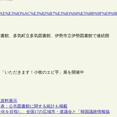
E3%81%AE%E3%83%AC%E3%82%B7%E3%83%94%E5%8B%9F%E9%
図書館、多気町立多気図書館、伊勢市立伊勢図書館で連続開
し「いただきます！小牧のエビ芋」展を開催中
域資料
展示
公表：公共図書館に関する統計も掲載
性化を目指し、全国17の広域市・道議会と「韓国議政情報協