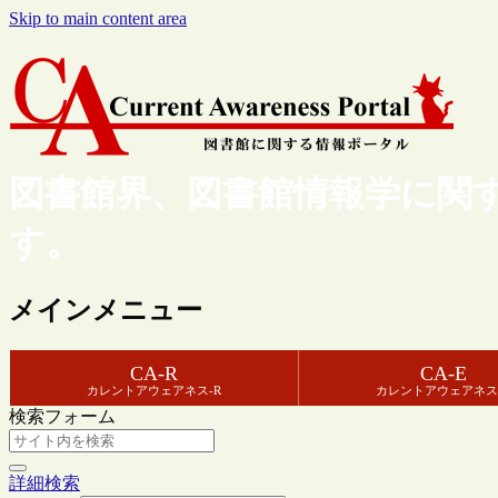
Skip to main content area
図書館界、図書館情報学に関
す。
メインメニュー
CA-R
CA-E
カレントアウェアネス-R
カレントアウェアネス
検索フォーム
詳細検索