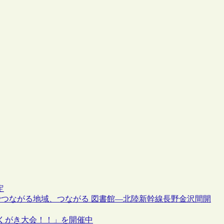
定
でつながる地域、つながる 図書館―北陸新幹線長野金沢間開
くがき大会！！」を開催中