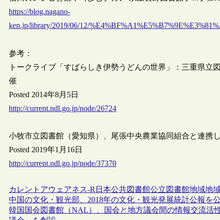
https://blog.nagano-
ken.jp/library/2019/06/12/%E4%BF%A1%E5%B7%9E%
参考：
トークライブ「すばらしき伊勢うどんの世界」：三重県立
催
Posted 2014年8月5日
http://current.ndl.go.jp/node/26724
小牧市立図書館（愛知県）、尾張中央農業協同組合と連携
Posted 2019年1月16日
http://current.ndl.go.jp/node/37370
カレントアウェアネス-R
日本
公共図書館
公立図書館
地域
地
中国の文化・観光部、2018年の文化・観光発展統計公報を
韓国国会図書館（NAL）、国会と地方議会間の情報交流活