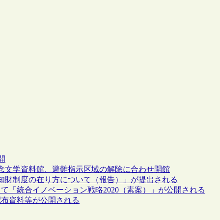
開
念文学資料館、避難指示区域の解除に合わせ開館
知財制度の在り方について（報告）」が提出される
て「統合イノベーション戦略2020（素案）」が公開される
配布資料等が公開される