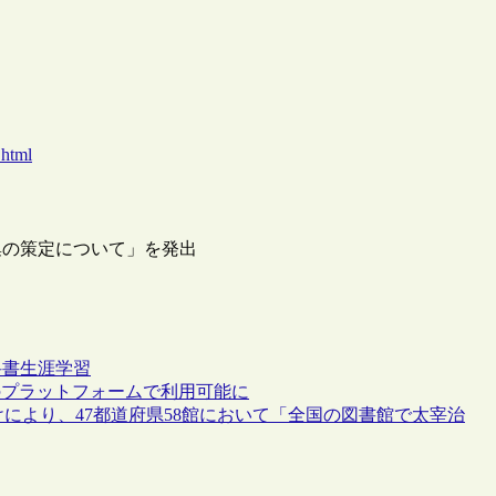
.html
集の策定について」を発出
科書
生涯学習
行書を単一のプラットフォームで利用可能に
けにより、47都道府県58館において「全国の図書館で太宰治