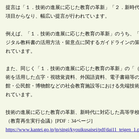
提言は「１．技術の進展に応じた教育の革新」「２．新時代
項目からなり、幅広い提言が行われています。
例えば、「１．技術の進展に応じた教育の革新」のうち、
ジタル教科書の活用方法・留意点に関するガイドラインの
れています。
また、同じく「１．技術の進展に応じた教育の革新」の「
術を活用した点字・視聴覚資料、外国語資料、電子書籍等
館・公民館・博物館などの社会教育施設等における先端技
れています。
技術の進展に応じた教育の革新、新時代に対応した高等学
（教育再生実行会議）[PDF：34ページ]
https://www.kantei.go.jp/jp/singi/kyouikusaisei/pdf/dai11_teigen_1.