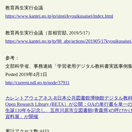
教育再生実行会議
https://www.kantei.go.jp/jp/singi/kyouikusaisei/index.html
教育再生実行会議（首相官邸, 2019/5/17）
https://www.kantei.go.jp/jp/98_abe/actions/201905/17kyouikusaisei
参考：
文部科学省、事務連絡「学習者用デジタル教科書実践事例
Posted 2019年4月1日
http://current.ndl.go.jp/node/37911
カレントアウェアネス-R
日本
公共図書館
博物館
デジタル教
Open Research Library (BETA）が公開：OAの単
生誕110年を記念し、五所川原市立図書館(青森県)の呼びか
資料展」が開催
累計アクセス数:
4433