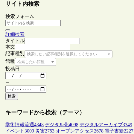
サイト内検索
検索フォーム
詳細検索
タイトル
本文
記事種別
検索したい記事種別を選択してください
館種
検索したい館種を選択してください
投稿日
～
検索
キーワードから検索（テーマ）
学術情報流通
4348
デジタル化
4098
デジタルアーカイブ
3349
イベント
3009
災害
2753
オープンアクセス
2678
電子書籍
2227