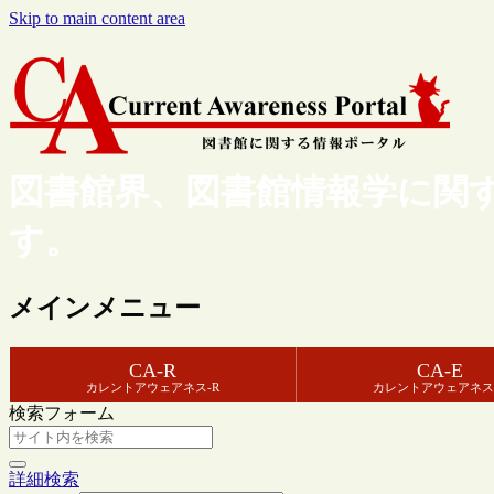
Skip to main content area
図書館界、図書館情報学に関
す。
メインメニュー
CA-R
CA-E
カレントアウェアネス-R
カレントアウェアネス
検索フォーム
詳細検索