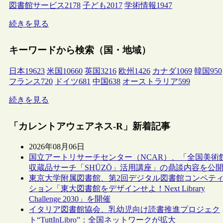
図書館サービス
2178
子ども
2017
学術情報
1947
続きを見る
キーワードから検索（国・地域）
日本
19623
米国
10660
英国
3216
欧州
1426
カナダ
1069
韓国
950
フランス
720
ドイツ
681
中国
638
オーストラリア
599
続きを見る
「カレントアウェアネス-R」新着記事
2026年08月06日
国立アートリサーチセンター（NCAR）、「全国美術
収蔵品サーチ「SHŪZŌ」活用講座」の鼎談内容を公
東京大学附属図書館、第2回デジタル図書館コンペテ
ション「東大図書館をデザインせよ！Next Library
Challenge 2030」を開催
イタリア図書館協会、乳幼児向け読書推進プロジェク
ト“TuttInLibro”：全国ネットワークが拡大