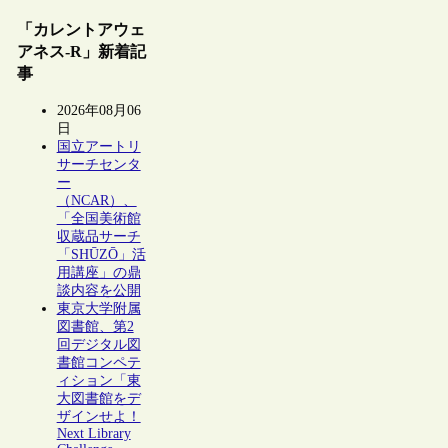
「カレントアウェ
アネス-R」新着記
事
2026年08月06
日
国立アートリ
サーチセンタ
ー
（NCAR）、
「全国美術館
収蔵品サーチ
「SHŪZŌ」活
用講座」の鼎
談内容を公開
東京大学附属
図書館、第2
回デジタル図
書館コンペテ
ィション「東
大図書館をデ
ザインせよ！
Next Library