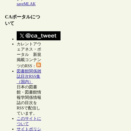
saveMLAK
CAポータルにつ
いて
カレントアウ
ェアネス・ポ
ータル 新規
掲載コンテン
ツのRSS：
図書館関係雑
誌目次RSS集
（国内）
日本の図書
館・図書館情
報学関係情報
誌の目次を
RSSで配信し
ています。
このサイトに
ついて
サイトポリシ