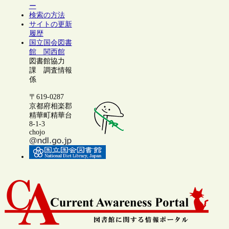
ー
検索の方法
サイトの更新
履歴
国立国会図書
館 関西館
図書館協力
課 調査情報
係
〒619-0287
京都府相楽郡
精華町精華台
8-1-3
chojo