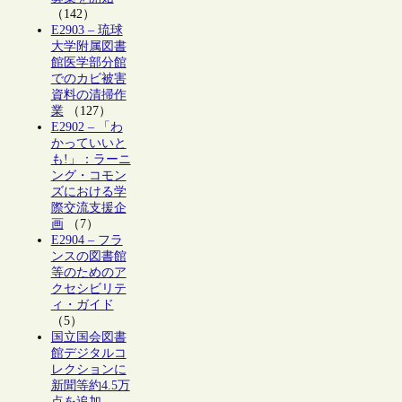
（142）
E2903 – 琉球
大学附属図書
館医学部分館
でのカビ被害
資料の清掃作
業
（127）
E2902 – 「わ
かっていいと
も!」：ラーニ
ング・コモン
ズにおける学
際交流支援企
画
（7）
E2904 – フラ
ンスの図書館
等のためのア
クセシビリテ
ィ・ガイド
（5）
国立国会図書
館デジタルコ
レクションに
新聞等約4.5万
点を追加