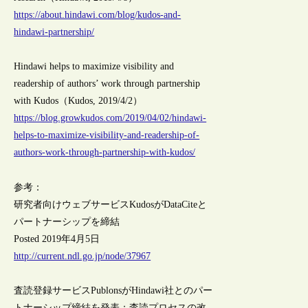
https://about.hindawi.com/blog/kudos-and-
hindawi-partnership/
Hindawi helps to maximize visibility and
readership of authors’ work through partnership
with Kudos（Kudos, 2019/4/2）
https://blog.growkudos.com/2019/04/02/hindawi-
helps-to-maximize-visibility-and-readership-of-
authors-work-through-partnership-with-kudos/
参考：
研究者向けウェブサービスKudosがDataCiteと
パートナーシップを締結
Posted 2019年4月5日
http://current.ndl.go.jp/node/37967
査読登録サービスPublonsがHindawi社とのパー
トナーシップ締結を発表：査読プロセスの改