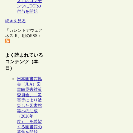
ズ」のコンテ
ンツにDOIの
付与を開始
続きを見る
「カレントアウェア
ネス-R」用のRSS：
よく読まれている
コンテンツ（本
日）
日本図書館協
会（JLA）図
書館災害対策
委員会、「災
害等により被
災した図書館
等への助成
（2026年
度）」を希望
する図書館の
募集を開始