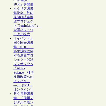
Challenge
2030」を開催
イタリア図書
館協会、乳幼
児向け読書推
進プロジェク
ト“TuttInLibro”：
全国ネットワ
ークが拡大
【イベント】
国立国会図書
館（NDL）、
科学技術に関
する調査プロ
ジェクト2026
シンポジウム
「AI for
Science―科学
技術政策への
インパクト
―」（9/11・
オンライン）
県立長野図書
館、「信州デ
ジタルコモン