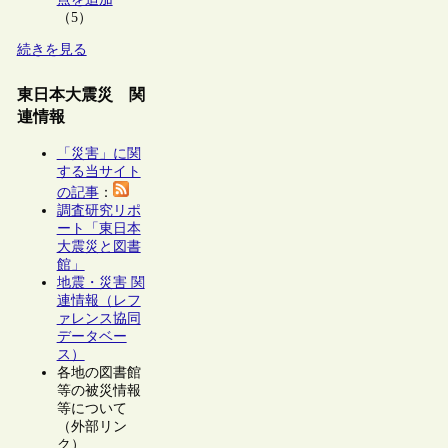
（5）
続きを見る
東日本大震災 関
連情報
「災害」に関
する当サイト
の記事
：
調査研究リポ
ート「東日本
大震災と図書
館」
地震・災害 関
連情報（レフ
ァレンス協同
データベー
ス）
各地の図書館
等の被災情報
等について
（外部リン
ク）