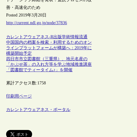
善・高速化のため
Posted 2019年3月20日
http://current.ndl.go.jp/node/37836
カレントアウェアネス-R
出版
学術情報流通
中国国内の档案を検索・利用するためのオン
ラインプラットフォームが構築へ：2019年に
構築開始予定
四日市市立図書館（三重県）、地元名産の
「かぶせ茶」の入れ方等を学ぶ地域推進講座
「図書館でティータイム♪」を開催
累計アクセス数:
1758
印刷用ページ
カレントアウェアネス・ポータル