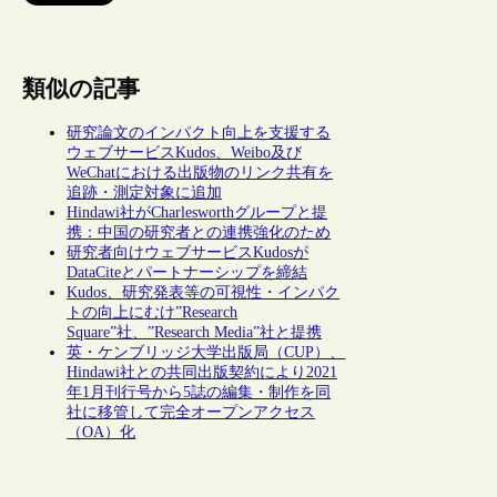
類似の記事
研究論文のインパクト向上を支援する
ウェブサービスKudos、Weibo及び
WeChatにおける出版物のリンク共有を
追跡・測定対象に追加
Hindawi社がCharlesworthグループと提
携：中国の研究者との連携強化のため
研究者向けウェブサービスKudosが
DataCiteとパートナーシップを締結
Kudos、研究発表等の可視性・インパク
トの向上にむけ”Research
Square”社、”Research Media”社と提携
英・ケンブリッジ大学出版局（CUP）、
Hindawi社との共同出版契約により2021
年1月刊行号から5誌の編集・制作を同
社に移管して完全オープンアクセス
（OA）化