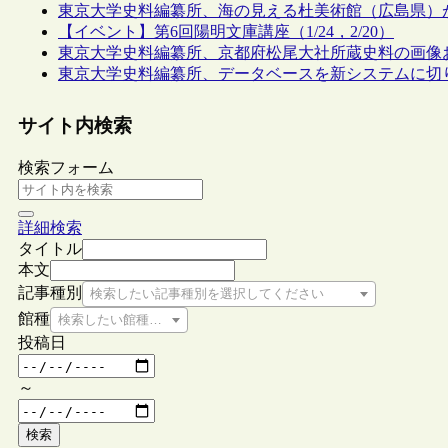
東京大学史料編纂所、海の見える杜美術館（広島県）
【イベント】第6回陽明文庫講座（1/24，2/20）
東京大学史料編纂所、京都府松尾大社所蔵史料の画像
東京大学史料編纂所、データベースを新システムに切り
サイト内検索
検索フォーム
詳細検索
タイトル
本文
記事種別
検索したい記事種別を選択してください
館種
検索したい館種を選択してください
投稿日
～
検索