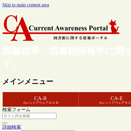
Skip to main content area
図書館界、図書館情報学に関
す。
メインメニュー
CA-R
CA-E
カレントアウェアネス-R
カレントアウェアネス
検索フォーム
詳細検索