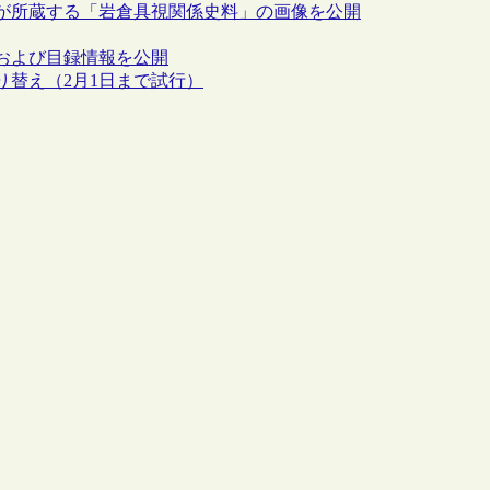
が所蔵する「岩倉具視関係史料」の画像を公開
および目録情報を公開
替え（2月1日まで試行）