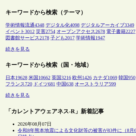
キーワードから検索（テーマ）
学術情報流通
4348
デジタル化
4098
デジタルアーカイブ
3349
イベント
3012
災害
2754
オープンアクセス
2678
電子書籍
2227
図書館サービス
2178
子ども
2017
学術情報
1947
続きを見る
キーワードから検索（国・地域）
日本
19628
米国
10662
英国
3216
欧州
1426
カナダ
1069
韓国
950
フランス
720
ドイツ
681
中国
638
オーストラリア
599
続きを見る
「カレントアウェアネス-R」新着記事
2026年08月07日
令和8年熊本地震による文化財等の被害が83件に（8月