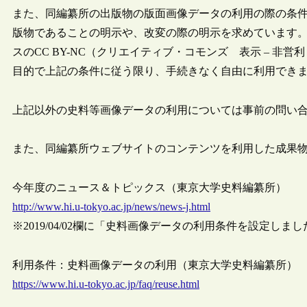
また、同編纂所の出版物の版面画像データの利用の際の条
版物であることの明示や、改変の際の明示を求めています
スのCC BY-NC（クリエイティブ・コモンズ 表示 – 非営利
目的で上記の条件に従う限り、手続きなく自由に利用でき
上記以外の史料等画像データの利用については事前の問い
また、同編纂所ウェブサイトのコンテンツを利用した成果
今年度のニュース＆トピックス（東京大学史料編纂所）
http://www.hi.u-tokyo.ac.jp/news/news-j.html
※2019/04/02欄に「史料画像データの利用条件を設定しま
利用条件：史料画像データの利用（東京大学史料編纂所）
https://www.hi.u-tokyo.ac.jp/faq/reuse.html