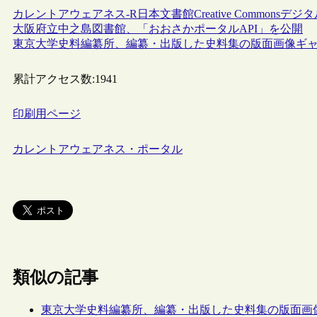
カレントアウェアネス-R
日本
文書館
Creative Commons
デジタ
大阪府立中之島図書館、「おおさかポータルAPI」を公開
東京大学史料編纂所、編纂・出版した史料集の版面画像ギ
累計アクセス数:
1941
印刷用ページ
カレントアウェアネス・ポータル
類似の記事
東京大学史料編纂所、編纂・出版した史料集の版面画