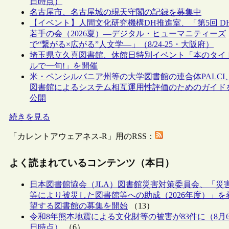
日時点）
名古屋市、名古屋城の現天守閣の記録を募集中
【イベント】人間文化研究機構DH推進室、「第5回 D
若手の会（2026夏）―デジタル・ヒューマニティーズ
で“繋がる×広がる”人文学―」（8/24-25・大阪府）
埼玉県立久喜図書館、休館日特別イベント「本のタイ
ルで一句!」を開催
米・ペンシルバニア州等の大学図書館の連合体PALCI
図書館によるシステム相互運用性評価のためのガイド
公開
続きを見る
「カレントアウェアネス-R」用のRSS：
よく読まれているコンテンツ（本日）
日本図書館協会（JLA）図書館災害対策委員会、「災
等により被災した図書館等への助成（2026年度）」を
望する図書館の募集を開始
（13）
令和8年熊本地震による文化財等の被害が83件に（8月
日時点）
（6）