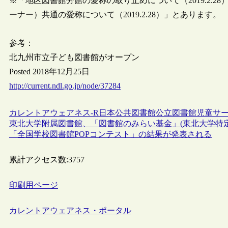
※「地区図書館分館の愛称の取り止めについて（2019.2.
ーナー）共通の愛称について（2019.2.28）」とあります。
参考：
北九州市立子ども図書館がオープン
Posted 2018年12月25日
http://current.ndl.go.jp/node/37284
カレントアウェアネス-R
日本
公共図書館
公立図書館
児童サ
東北大学附属図書館、「図書館のみらい基金」(東北大学特定
「全国学校図書館POPコンテスト」の結果が発表される
累計アクセス数:
3757
印刷用ページ
カレントアウェアネス・ポータル