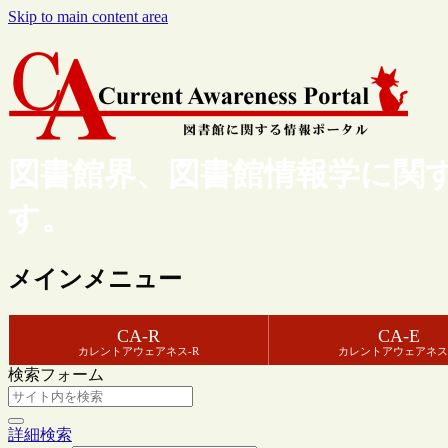
Skip to main content area
図書館界、図書館情報学に関
す。
メインメニュー
CA-R
CA-E
カレントアウェアネス-R
カレントアウェアネス
検索フォーム
詳細検索