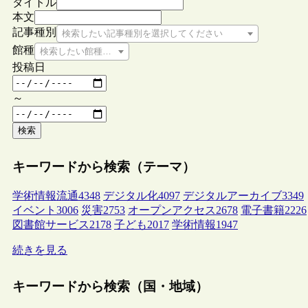
タイトル
本文
記事種別
検索したい記事種別を選択してください
館種
検索したい館種を選択してください
投稿日
～
検索
キーワードから検索（テーマ）
学術情報流通
4348
デジタル化
4097
デジタルアーカイブ
3349
イベント
3006
災害
2753
オープンアクセス
2678
電子書籍
2226
図書館サービス
2178
子ども
2017
学術情報
1947
続きを見る
キーワードから検索（国・地域）