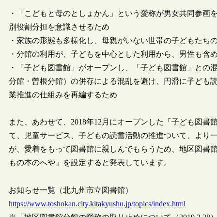
・「こどもと母のとしょかん」という愛称が男女共同参画
別役割分担を意識させるため
・家族の形態も多様化し、母親がいない世帯の子どもたち
・分館の利用が、子どもを中心とした利用から、男性も含
・「子ども図書館」がオープンし、「子ども図書館」との
分館・曽根分館）の併存による混乱を避け、円滑に子ども
業推進の仕組みを再編するため
また、あわせて、2018年12月にオープンした「子ども図
て、児童サービス、子どもの読書活動の推進ついて、より
が、愛着をもって図書館に親しんでもらうため、地区図書
もの本のへや」を設定すると発表しています。
お知らせ一覧（北九州市立図書館）
https://www.toshokan.city.kitakyushu.jp/topics/index.html