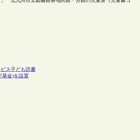
28）」「北九州市立図書館各地区館・分館の児童室（児童書コ
ービス
子ども
読書
基金)を設置