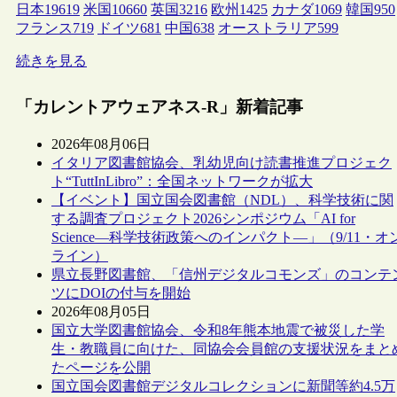
日本
19619
米国
10660
英国
3216
欧州
1425
カナダ
1069
韓国
950
フランス
719
ドイツ
681
中国
638
オーストラリア
599
続きを見る
「カレントアウェアネス-R」新着記事
2026年08月06日
イタリア図書館協会、乳幼児向け読書推進プロジェク
ト“TuttInLibro”：全国ネットワークが拡大
【イベント】国立国会図書館（NDL）、科学技術に関
する調査プロジェクト2026シンポジウム「AI for
Science―科学技術政策へのインパクト―」（9/11・オ
ライン）
県立長野図書館、「信州デジタルコモンズ」のコンテ
ツにDOIの付与を開始
2026年08月05日
国立大学図書館協会、令和8年熊本地震で被災した学
生・教職員に向けた、同協会会員館の支援状況をまと
たページを公開
国立国会図書館デジタルコレクションに新聞等約4.5万