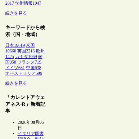
2017
学術情報
1947
続きを見る
キーワードから検
索（国・地域）
日本
19619
米国
10660
英国
3216
欧州
1425
カナダ
1069
韓
国
950
フランス
719
ドイツ
681
中国
638
オーストラリア
599
続きを見る
「カレントアウェ
アネス-R」新着記
事
2026年08月06
日
イタリア図書