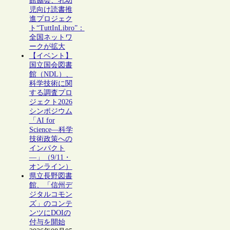
館協会、乳幼
児向け読書推
進プロジェク
ト“TuttInLibro”：
全国ネットワ
ークが拡大
【イベント】
国立国会図書
館（NDL）、
科学技術に関
する調査プロ
ジェクト2026
シンポジウム
「AI for
Science―科学
技術政策への
インパクト
―」（9/11・
オンライン）
県立長野図書
館、「信州デ
ジタルコモン
ズ」のコンテ
ンツにDOIの
付与を開始