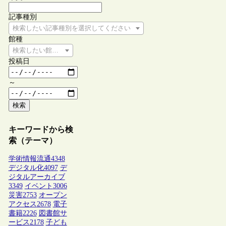
記事種別
検索したい記事種別を選択してください
館種
検索したい館種を選択してください
投稿日
～
検索
キーワードから検
索（テーマ）
学術情報流通
4348
デジタル化
4097
デ
ジタルアーカイブ
3349
イベント
3006
災害
2753
オープン
アクセス
2678
電子
書籍
2226
図書館サ
ービス
2178
子ども