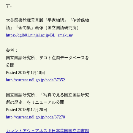
す。
大英図書館蔵天草版『平家物語』『伊曽保物
語』『金句集』画像（国立国語研究所）
https://dglb01.ninjal.ac.jp/BL_amakusa/
参考：
国立国語研究所、ヲコト点図データベースを
公開
Posted 2019年1月10日
http://current.ndl.go.jp/node/37352
国立国語研究所、「写真で見る国立国語研究
所の歴史」をリニューアル公開
Posted 2018年12月20日
http://current.ndl.go.jp/node/37270
カレントアウェアネス-R
日本
英国
国立図書館