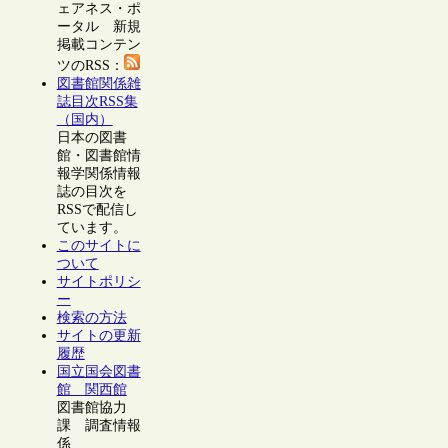
ェアネス・ポ
ータル 新規
掲載コンテン
ツのRSS：
図書館関係雑
誌目次RSS集
（国内）
日本の図書
館・図書館情
報学関係情報
誌の目次を
RSSで配信し
ています。
このサイトに
ついて
サイトポリシ
ー
検索の方法
サイトの更新
履歴
国立国会図書
館 関西館
図書館協力
課 調査情報
係