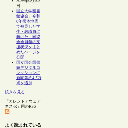
2026年08月05
日
国立大学図書
館協会、令和
8年熊本地震
で被災した学
生・教職員に
向けた、同協
会会員館の支
援状況をまと
めたページを
公開
国立国会図書
館デジタルコ
レクションに
新聞等約4.5万
点を追加
続きを見る
「カレントアウェア
ネス-R」用のRSS：
よく読まれている