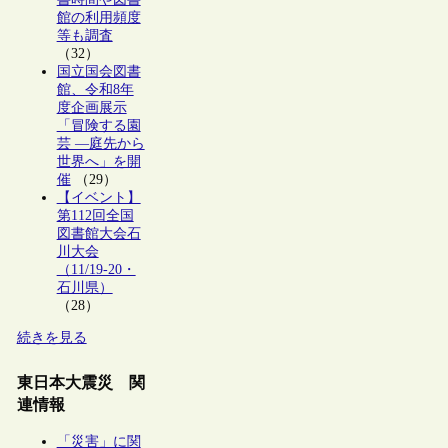
館の利用頻度
等も調査
（32）
国立国会図書
館、令和8年
度企画展示
「冒険する園
芸 ―庭先から
世界へ」を開
催
（29）
【イベント】
第112回全国
図書館大会石
川大会
（11/19-20・
石川県）
（28）
続きを見る
東日本大震災 関
連情報
「災害」に関