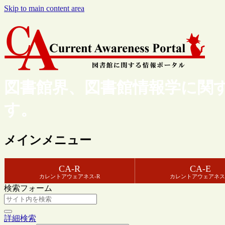
Skip to main content area
図書館界、図書館情報学に関
す。
メインメニュー
CA-R
CA-E
カレントアウェアネス-R
カレントアウェアネス
検索フォーム
詳細検索