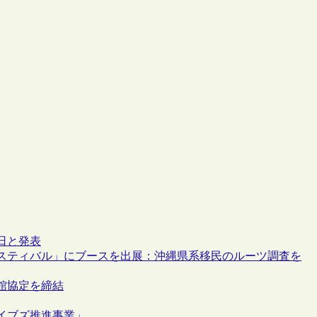
5日と発表
スティバル」にブースを出展：沖縄県系移民のルーツ調査を
館協定を締結
イブズ推進事業」