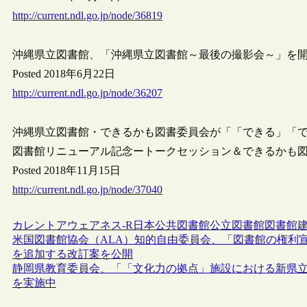
http://current.ndl.go.jp/node/36819
沖縄県立図書館、「沖縄県立図書館～最後の撮影会～」を
Posted 2018年6月22日
http://current.ndl.go.jp/node/36207
沖縄県立図書館・できるかも図書委員会が「「できる」「
図書館リニューアル記念ートークセッション＆できるかも
Posted 2018年11月15日
http://current.ndl.go.jp/node/37040
カレントアウェアネス-R
日本
公共図書館
公立図書館
図書館
米国図書館協会（ALA）知的自由委員会、「図書館の権利
を追加する改訂案を公開
静岡県教育委員会、「「文化力の拠点」施設における新県
を実施中