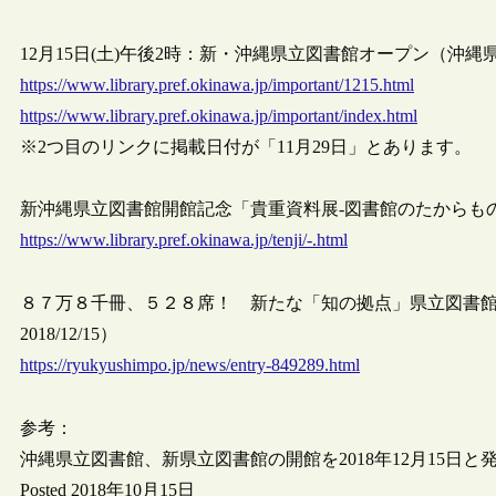
12月15日(土)午後2時：新・沖縄県立図書館オープン（沖縄県立図書
https://www.library.pref.okinawa.jp/important/1215.html
https://www.library.pref.okinawa.jp/important/index.html
※2つ目のリンクに掲載日付が「11月29日」とあります。
新沖縄県立図書館開館記念「貴重資料展-図書館のたからも
https://www.library.pref.okinawa.jp/tenji/-.html
８７万８千冊、５２８席！ 新たな「知の拠点」県立図書館
2018/12/15）
https://ryukyushimpo.jp/news/entry-849289.html
参考：
沖縄県立図書館、新県立図書館の開館を2018年12月15日と
Posted 2018年10月15日