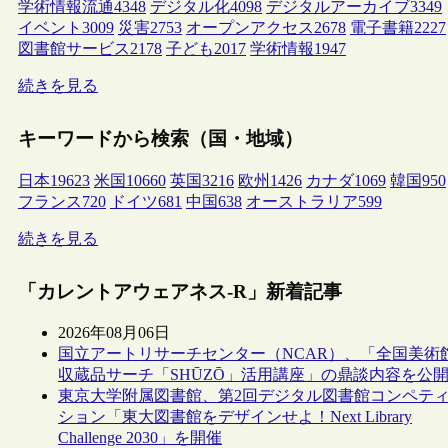
学術情報流通
4348
デジタル化
4098
デジタルアーカイブ
3349
イベント
3009
災害
2753
オープンアクセス
2678
電子書籍
2227
図書館サービス
2178
子ども
2017
学術情報
1947
続きを見る
キーワードから検索（国・地域）
日本
19623
米国
10660
英国
3216
欧州
1426
カナダ
1069
韓国
950
フランス
720
ドイツ
681
中国
638
オーストラリア
599
続きを見る
「カレントアウェアネス-R」新着記事
2026年08月06日
国立アートリサーチセンター（NCAR）、「全国美術
収蔵品サーチ「SHŪZŌ」活用講座」の鼎談内容を公
東京大学附属図書館、第2回デジタル図書館コンペテ
ション「東大図書館をデザインせよ！Next Library
Challenge 2030」を開催