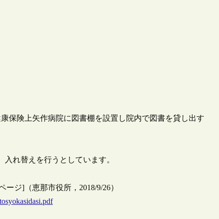
国民健康保険上矢作病院に図書棚を設置し院内で図書を貸し出す
し、入れ替えを行うとしています。
ジ]（恵那市役所，2018/9/26）
tosyokasidasi.pdf