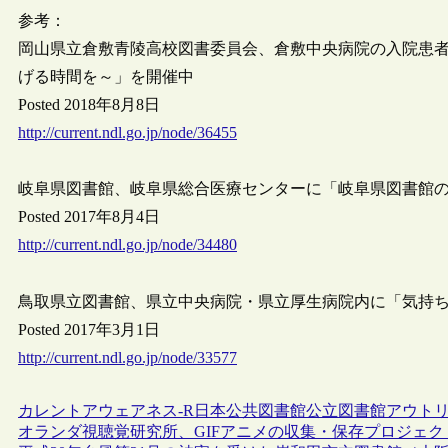
参考：
岡山県立倉敷青陵高校図書委員会、倉敷中央病院の入院患
げる時間を～」を開催中
Posted 2018年8月8日
http://current.ndl.go.jp/node/36455
岐阜県図書館、岐阜県総合医療センターに「岐阜県図書館
Posted 2017年8月4日
http://current.ndl.go.jp/node/34480
鳥取県立図書館、県立中央病院・県立厚生病院内に「気持
Posted 2017年3月1日
http://current.ndl.go.jp/node/33577
カレントアウェアネス-R
日本
公共図書館
公立図書館
アウト
オランダ視聴覚研究所、GIFアニメの収集・保存プロジェク