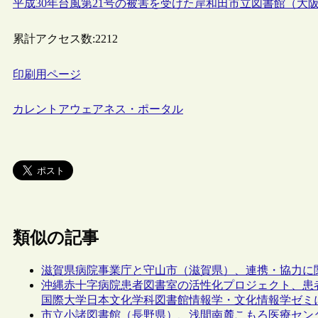
平成30年台風第21号の被害を受けた岸和田市立図書館（大阪府
累計アクセス数:
2212
印刷用ページ
カレントアウェアネス・ポータル
類似の記事
滋賀県病院事業庁と守山市（滋賀県）、連携・協力に
沖縄赤十字病院患者図書室の活性化プロジェクト、患
国際大学日本文化学科図書館情報学・文化情報学ゼミ
市立小諸図書館（長野県）、浅間南麓こもろ医療セン