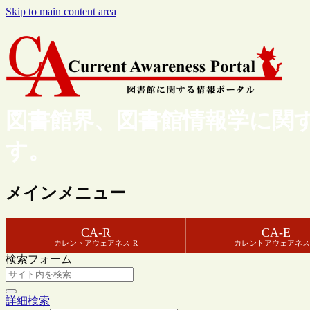
Skip to main content area
図書館界、図書館情報学に関
す。
メインメニュー
CA-R
CA-E
カレントアウェアネス-R
カレントアウェアネス
検索フォーム
詳細検索