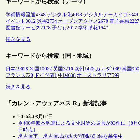
キーワードから検索（テーマ）
学術情報流通
4348
デジタル化
4098
デジタルアーカイブ
3349
イベント
3012
災害
2754
オープンアクセス
2678
電子書籍
2227
図書館サービス
2178
子ども
2017
学術情報
1947
続きを見る
キーワードから検索（国・地域）
日本
19628
米国
10662
英国
3216
欧州
1426
カナダ
1069
韓国
950
フランス
720
ドイツ
681
中国
638
オーストラリア
599
続きを見る
「カレントアウェアネス-R」新着記事
2026年08月07日
令和8年熊本地震による文化財等の被害が83件に（8月
日時点）
名古屋市、名古屋城の現天守閣の記録を募集中