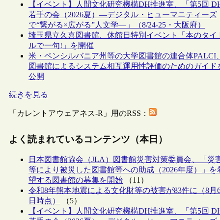
【イベント】人間文化研究機構DH推進室、「第5回 D
若手の会（2026夏）―デジタル・ヒューマニティーズ
で“繋がる×広がる”人文学―」（8/24-25・大阪府）
埼玉県立久喜図書館、休館日特別イベント「本のタイ
ルで一句!」を開催
米・ペンシルバニア州等の大学図書館の連合体PALCI
図書館によるシステム相互運用性評価のためのガイド
公開
続きを見る
「カレントアウェアネス-R」用のRSS：
よく読まれているコンテンツ（本日）
日本図書館協会（JLA）図書館災害対策委員会、「災
等により被災した図書館等への助成（2026年度）」を
望する図書館の募集を開始
（11）
令和8年熊本地震による文化財等の被害が83件に（8月
日時点）
（5）
【イベント】人間文化研究機構DH推進室、「第5回 D