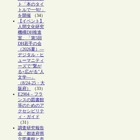
ト「本のタイ
トルで一句!」
を開催
（34）
【イベント】
人間文化研究
機構DH推進
室、「第5回
DH若手の会
（2026夏）―
デジタル・ヒ
ューマニティ
ーズで“繋が
る×広がる”人
文学―」
（8/24-25・大
阪府）
（33）
E2904 – フラ
ンスの図書館
等のためのア
クセシビリテ
ィ・ガイド
（31）
調査研究報告
会「都道府県
立図書館と市