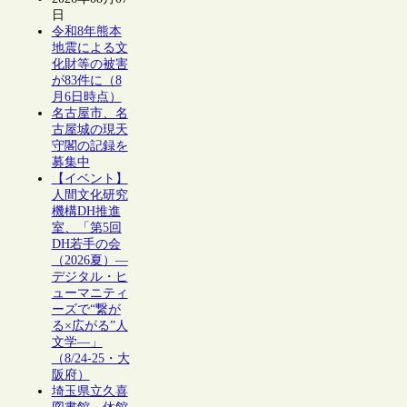
日
令和8年熊本
地震による文
化財等の被害
が83件に（8
月6日時点）
名古屋市、名
古屋城の現天
守閣の記録を
募集中
【イベント】
人間文化研究
機構DH推進
室、「第5回
DH若手の会
（2026夏）―
デジタル・ヒ
ューマニティ
ーズで“繋が
る×広がる”人
文学―」
（8/24-25・大
阪府）
埼玉県立久喜