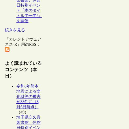
図書館、休館
日特別イベン
ト「本のタイ
トルで一句!」
を開催
続きを見る
「カレントアウェア
ネス-R」用のRSS：
よく読まれている
コンテンツ（本
日）
令和8年熊本
地震による文
化財等の被害
が83件に（8
月6日時点）
（49）
埼玉県立久喜
図書館、休館
日特別イベン