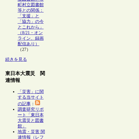
町村立図書館
等との関係：
「支援」と
「協力」の今
とこれから」
（8/21・オン
ライン、録画
配信あり）
（27）
続きを見る
東日本大震災 関
連情報
「災害」に関
する当サイト
の記事
：
調査研究リポ
ート「東日本
大震災と図書
館」
地震・災害 関
連情報（レフ