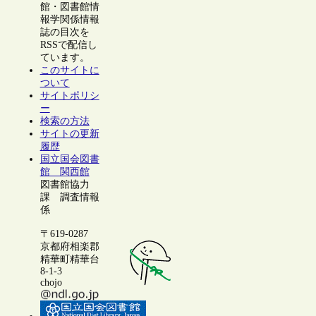
館・図書館情
報学関係情報
誌の目次を
RSSで配信し
ています。
このサイトに
ついて
サイトポリシ
ー
検索の方法
サイトの更新
履歴
国立国会図書
館 関西館
図書館協力
課 調査情報
係
〒619-0287
京都府相楽郡
精華町精華台
8-1-3
chojo