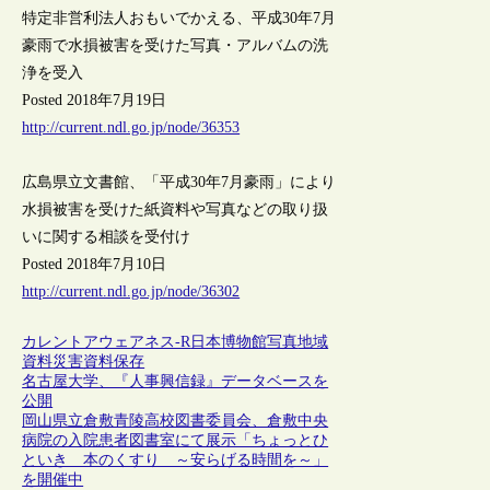
特定非営利法人おもいでかえる、平成30年7月
豪雨で水損被害を受けた写真・アルバムの洗
浄を受入
Posted 2018年7月19日
http://current.ndl.go.jp/node/36353
広島県立文書館、「平成30年7月豪雨」により
水損被害を受けた紙資料や写真などの取り扱
いに関する相談を受付け
Posted 2018年7月10日
http://current.ndl.go.jp/node/36302
カレントアウェアネス-R
日本
博物館
写真
地域
資料
災害
資料保存
名古屋大学、『人事興信録』データベースを
公開
岡山県立倉敷青陵高校図書委員会、倉敷中央
病院の入院患者図書室にて展示「ちょっとひ
といき 本のくすり ～安らげる時間を～」
を開催中