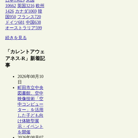
日本
19629
米国
10662
英国
3216
欧州
1426
カナダ
1069
韓
国
950
フランス
720
ドイツ
681
中国
638
オーストラリア
599
続きを見る
「カレントアウェ
アネス-R」新着記
事
2026年08月10
日
町田市立中央
図書館、空中
映像技術「空
中コンピュー
ター」を活用
した子ども向
け体験型展
示・イベント
を開催
2026年08月07