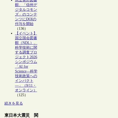
県立長野図書
館、「信州デ
ジタルコモン
ズ」のコンテ
ンツにDOIの
付与を開始
（136）
【イベント】
国立国会図書
館（NDL）、
科学技術に関
する調査プロ
ジェクト2026
シンポジウム
「AI for
Science―科学
技術政策への
インパクト
―」（9/11・
オンライン）
（125）
続きを見る
東日本大震災 関