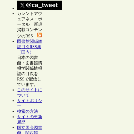
カレントアウ
ェアネス・ポ
ータル 新規
掲載コンテン
ツのRSS：
図書館関係雑
誌目次RSS集
（国内）
日本の図書
館・図書館情
報学関係情報
誌の目次を
RSSで配信し
ています。
このサイトに
ついて
サイトポリシ
ー
検索の方法
サイトの更新
履歴
国立国会図書
館 関西館