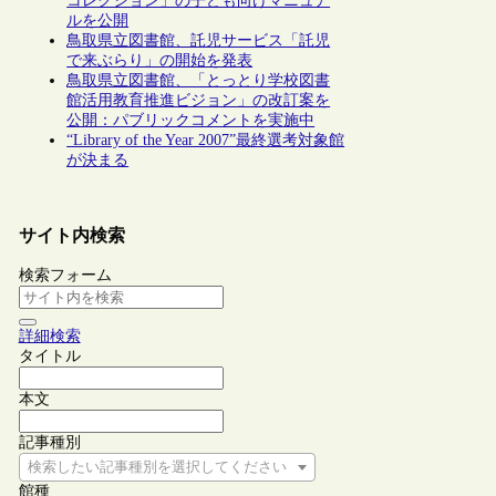
コレクション」の子ども向けマニュア
ルを公開
鳥取県立図書館、託児サービス「託児
で来ぶらり」の開始を発表
鳥取県立図書館、「とっとり学校図書
館活用教育推進ビジョン」の改訂案を
公開：パブリックコメントを実施中
“Library of the Year 2007”最終選考対象館
が決まる
サイト内検索
検索フォーム
詳細検索
タイトル
本文
記事種別
検索したい記事種別を選択してください
館種