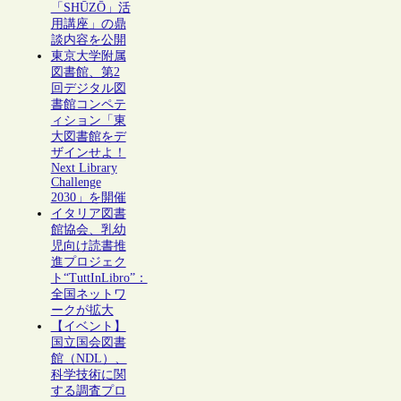
「SHŪZŌ」活
用講座」の鼎
談内容を公開
東京大学附属
図書館、第2
回デジタル図
書館コンペテ
ィション「東
大図書館をデ
ザインせよ！
Next Library
Challenge
2030」を開催
イタリア図書
館協会、乳幼
児向け読書推
進プロジェク
ト“TuttInLibro”：
全国ネットワ
ークが拡大
【イベント】
国立国会図書
館（NDL）、
科学技術に関
する調査プロ