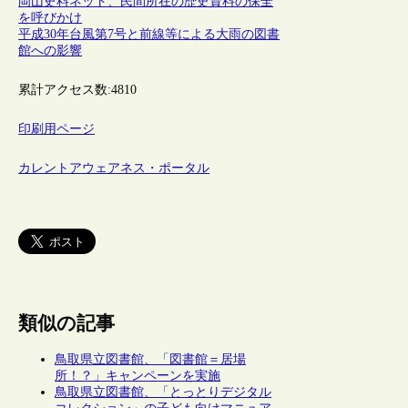
岡山史料ネット、民間所在の歴史資料の保全
を呼びかけ
平成30年台風第7号と前線等による大雨の図書
館への影響
累計アクセス数:
4810
印刷用ページ
カレントアウェアネス・ポータル
類似の記事
鳥取県立図書館、「図書館＝居場
所！？」キャンペーンを実施
鳥取県立図書館、「とっとりデジタル