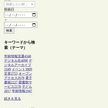
検索したい館種を選択してください
投稿日
～
検索
キーワードから検
索（テーマ）
学術情報流通
4348
デジタル化
4098
デ
ジタルアーカイブ
3349
イベント
3009
災害
2753
オープン
アクセス
2678
電子
書籍
2227
図書館サ
ービス
2178
子ども
2017
学術情報
1947
続きを見る