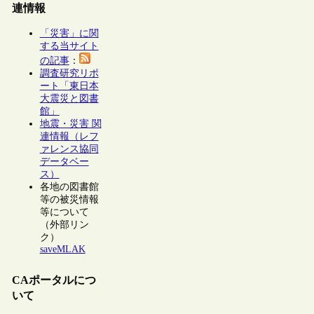
連情報
「災害」に関
する当サイト
の記事
：
調査研究リポ
ート「東日本
大震災と図書
館」
地震・災害 関
連情報（レフ
ァレンス協同
データベー
ス）
各地の図書館
等の被災情報
等について
（外部リン
ク）
saveMLAK
CAポータルにつ
いて