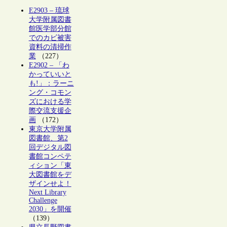
E2903 – 琉球
大学附属図書
館医学部分館
でのカビ被害
資料の清掃作
業
（227）
E2902 – 「わ
かっていいと
も!」：ラーニ
ング・コモン
ズにおける学
際交流支援企
画
（172）
東京大学附属
図書館、第2
回デジタル図
書館コンペテ
ィション「東
大図書館をデ
ザインせよ！
Next Library
Challenge
2030」を開催
（139）