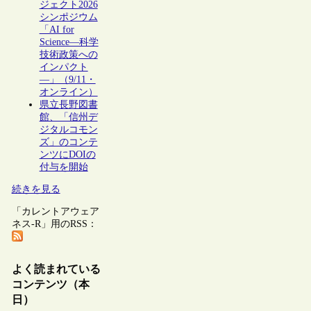
ジェクト2026
シンポジウム
「AI for
Science―科学
技術政策への
インパクト
―」（9/11・
オンライン）
県立長野図書
館、「信州デ
ジタルコモン
ズ」のコンテ
ンツにDOIの
付与を開始
続きを見る
「カレントアウェア
ネス-R」用のRSS：
よく読まれている
コンテンツ（本
日）