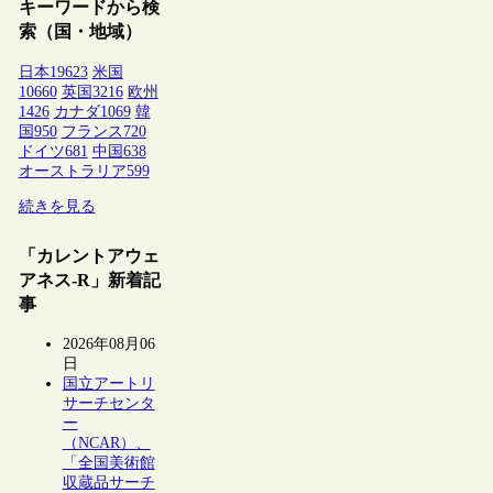
キーワードから検
索（国・地域）
日本
19623
米国
10660
英国
3216
欧州
1426
カナダ
1069
韓
国
950
フランス
720
ドイツ
681
中国
638
オーストラリア
599
続きを見る
「カレントアウェ
アネス-R」新着記
事
2026年08月06
日
国立アートリ
サーチセンタ
ー
（NCAR）、
「全国美術館
収蔵品サーチ