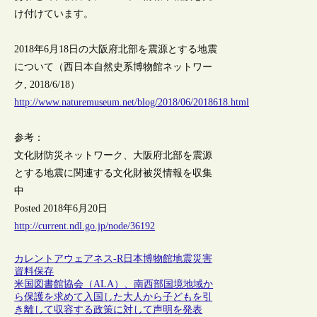
け付けています。
2018年6月18日の大阪府北部を震源とする地震
について（西日本自然史系博物館ネットワー
ク, 2018/6/18）
http://www.naturemuseum.net/blog/2018/06/2018618.html
参考：
文化財防災ネットワーク、大阪府北部を震源
とする地震に関連する文化財被災情報を収集
中
Posted 2018年6月20日
http://current.ndl.go.jp/node/36192
カレントアウェアネス-R
日本
博物館
地震
災害
資料保存
米国図書館協会（ALA）、南西部国境地域か
ら保護を求めて入国した大人から子どもを引
き離して収容する政策に対して声明を発表