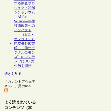
する調査プロ
ジェクト2026
シンポジウム
「AI for
Science―科学
技術政策への
インパクト
―」（9/11・
オンライン）
県立長野図書
館、「信州デ
ジタルコモン
ズ」のコンテ
ンツにDOIの
付与を開始
続きを見る
「カレントアウェア
ネス-R」用のRSS：
よく読まれている
コンテンツ（本