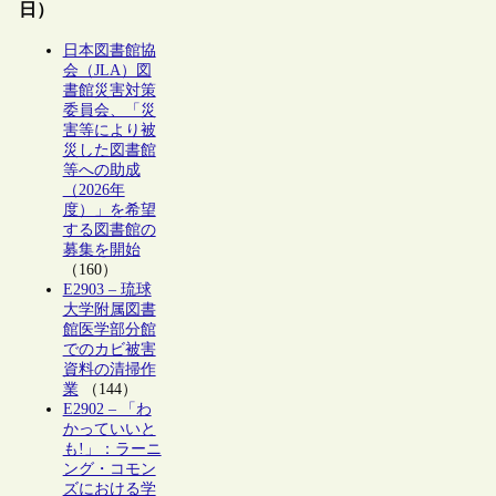
日）
日本図書館協
会（JLA）図
書館災害対策
委員会、「災
害等により被
災した図書館
等への助成
（2026年
度）」を希望
する図書館の
募集を開始
（160）
E2903 – 琉球
大学附属図書
館医学部分館
でのカビ被害
資料の清掃作
業
（144）
E2902 – 「わ
かっていいと
も!」：ラーニ
ング・コモン
ズにおける学