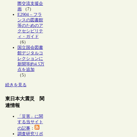
際交流支援企
画
（7）
E2904 – フラ
ンスの図書館
等のためのア
クセシビリテ
ィ・ガイド
（6）
国立国会図書
館デジタルコ
レクションに
新聞等約4.5万
点を追加
（5）
続きを見る
東日本大震災 関
連情報
「災害」に関
する当サイト
の記事
：
調査研究リポ