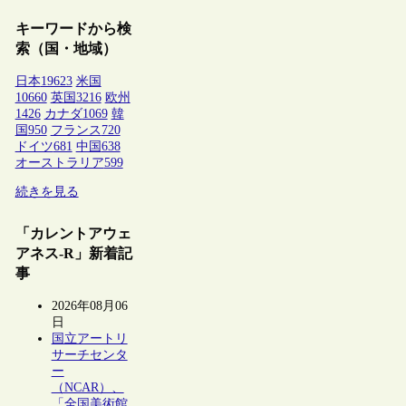
キーワードから検
索（国・地域）
日本
19623
米国
10660
英国
3216
欧州
1426
カナダ
1069
韓
国
950
フランス
720
ドイツ
681
中国
638
オーストラリア
599
続きを見る
「カレントアウェ
アネス-R」新着記
事
2026年08月06
日
国立アートリ
サーチセンタ
ー
（NCAR）、
「全国美術館