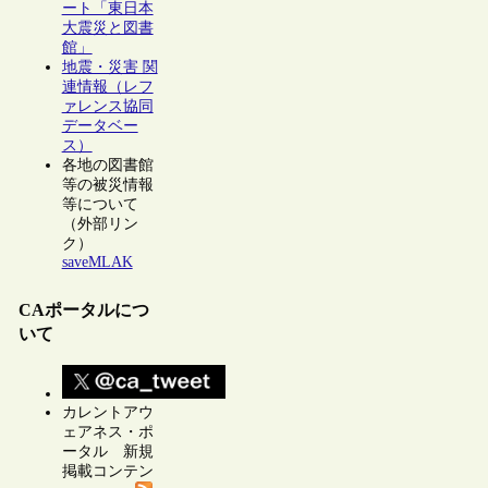
ート「東日本
大震災と図書
館」
地震・災害 関
連情報（レフ
ァレンス協同
データベー
ス）
各地の図書館
等の被災情報
等について
（外部リン
ク）
saveMLAK
CAポータルにつ
いて
カレントアウ
ェアネス・ポ
ータル 新規
掲載コンテン