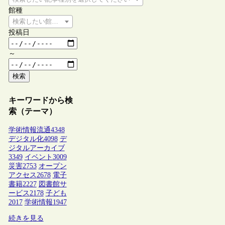
館種
検索したい館種を選択してください
投稿日
～
検索
キーワードから検
索（テーマ）
学術情報流通
4348
デジタル化
4098
デ
ジタルアーカイブ
3349
イベント
3009
災害
2753
オープン
アクセス
2678
電子
書籍
2227
図書館サ
ービス
2178
子ども
2017
学術情報
1947
続きを見る