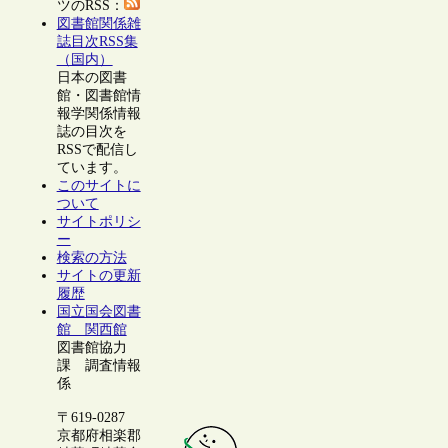
ツのRSS：
図書館関係雑
誌目次RSS集
（国内）
日本の図書
館・図書館情
報学関係情報
誌の目次を
RSSで配信し
ています。
このサイトに
ついて
サイトポリシ
ー
検索の方法
サイトの更新
履歴
国立国会図書
館 関西館
図書館協力
課 調査情報
係
〒619-0287
京都府相楽郡