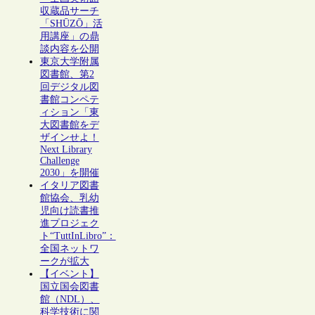
収蔵品サーチ
「SHŪZŌ」活
用講座」の鼎
談内容を公開
東京大学附属
図書館、第2
回デジタル図
書館コンペテ
ィション「東
大図書館をデ
ザインせよ！
Next Library
Challenge
2030」を開催
イタリア図書
館協会、乳幼
児向け読書推
進プロジェク
ト“TuttInLibro”：
全国ネットワ
ークが拡大
【イベント】
国立国会図書
館（NDL）、
科学技術に関