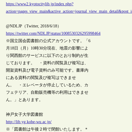
https://www2.kyotocitylib.jp/index.php?
action=pages_view_main&active_action=journal_view_main_detail&pos
@NDLJP（Twitter, 2018/6/18）
https://twitter.com/NDLJP/status/1008530326295998464
※国立国会図書館の公式アカウントです。「6
月18日（月）10時30分現在、地震の影響によ
り関西館のサービスに以下のとおり制約が生
じております。 ・資料の閲覧及び複写は、
開架資料及び電子資料のみ可能です。書庫内
にある資料の閲覧及び複写はできませ
ん。 ・エレベータが停止しているため、カ
フェテリア、自動販売機等の利用はできませ
ん。」とあります。
神戸女子大学図書館
http://lib.yg.kobe-wu.ac.jp/
※「図書館は午後２時で閉館いたします。＊