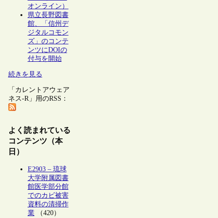
オンライン）
県立長野図書
館、「信州デ
ジタルコモン
ズ」のコンテ
ンツにDOIの
付与を開始
続きを見る
「カレントアウェア
ネス-R」用のRSS：
よく読まれている
コンテンツ（本
日）
E2903 – 琉球
大学附属図書
館医学部分館
でのカビ被害
資料の清掃作
業
（420）