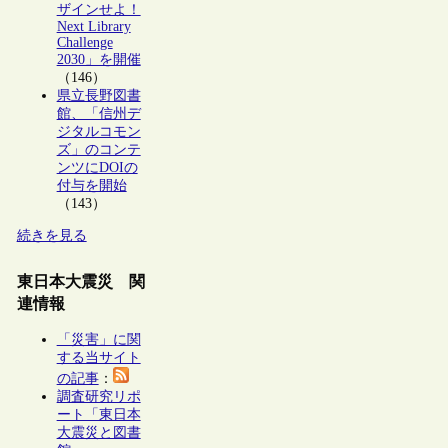
ザインせよ！
Next Library
Challenge
2030」を開催
（146）
県立長野図書
館、「信州デ
ジタルコモン
ズ」のコンテ
ンツにDOIの
付与を開始
（143）
続きを見る
東日本大震災 関
連情報
「災害」に関
する当サイト
の記事
：
調査研究リポ
ート「東日本
大震災と図書