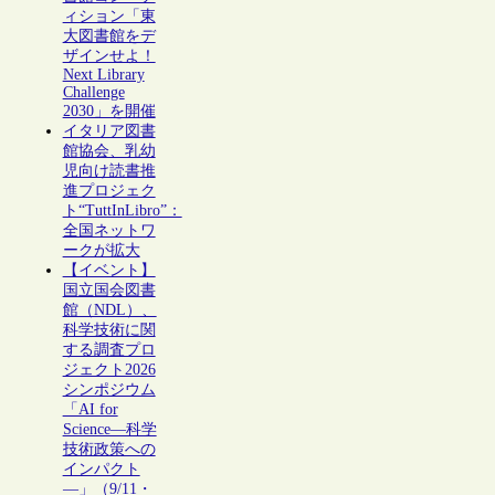
ィション「東
大図書館をデ
ザインせよ！
Next Library
Challenge
2030」を開催
イタリア図書
館協会、乳幼
児向け読書推
進プロジェク
ト“TuttInLibro”：
全国ネットワ
ークが拡大
【イベント】
国立国会図書
館（NDL）、
科学技術に関
する調査プロ
ジェクト2026
シンポジウム
「AI for
Science―科学
技術政策への
インパクト
―」（9/11・