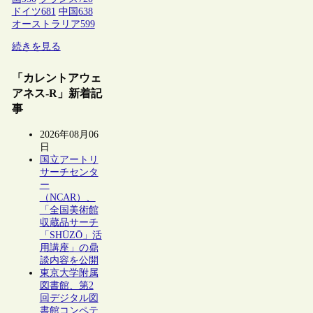
ドイツ
681
中国
638
オーストラリア
599
続きを見る
「カレントアウェ
アネス-R」新着記
事
2026年08月06
日
国立アートリ
サーチセンタ
ー
（NCAR）、
「全国美術館
収蔵品サーチ
「SHŪZŌ」活
用講座」の鼎
談内容を公開
東京大学附属
図書館、第2
回デジタル図
書館コンペテ