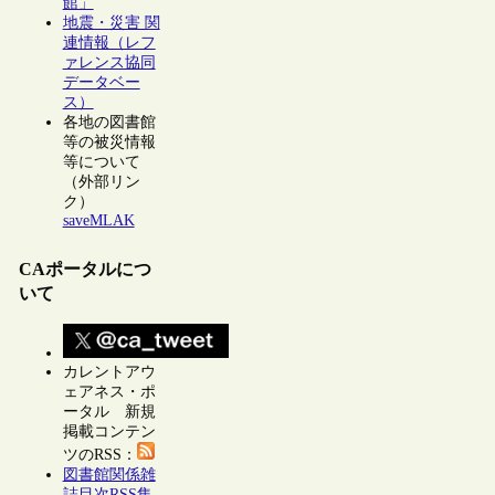
館」
地震・災害 関
連情報（レフ
ァレンス協同
データベー
ス）
各地の図書館
等の被災情報
等について
（外部リン
ク）
saveMLAK
CAポータルにつ
いて
カレントアウ
ェアネス・ポ
ータル 新規
掲載コンテン
ツのRSS：
図書館関係雑
誌目次RSS集