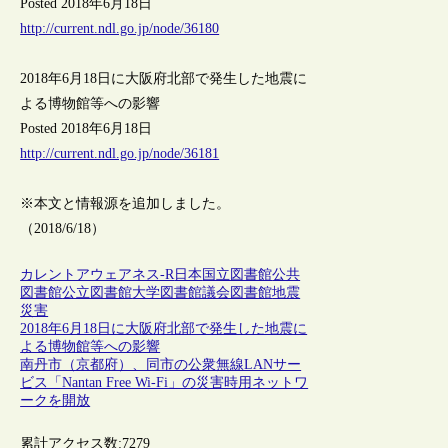
Posted 2018年6月18日
http://current.ndl.go.jp/node/36180
2018年6月18日に大阪府北部で発生した地震に
よる博物館等への影響
Posted 2018年6月18日
http://current.ndl.go.jp/node/36181
※本文と情報源を追加しました。
（2018/6/18）
カレントアウェアネス-R
日本
国立図書館
公共
図書館
公立図書館
大学図書館
議会図書館
地震
災害
2018年6月18日に大阪府北部で発生した地震に
よる博物館等への影響
南丹市（京都府）、同市の公衆無線LANサー
ビス「Nantan Free Wi-Fi」の災害時用ネットワ
ークを開放
累計アクセス数:
7279