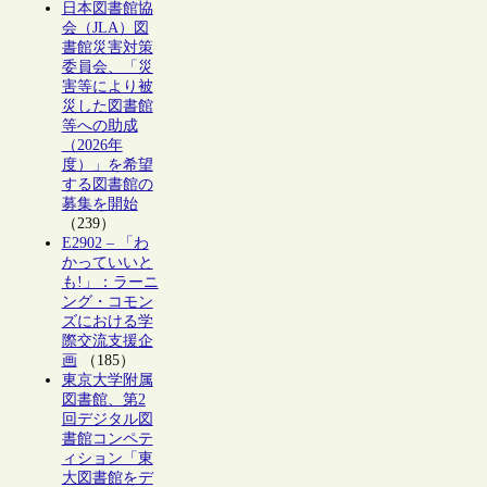
日本図書館協
会（JLA）図
書館災害対策
委員会、「災
害等により被
災した図書館
等への助成
（2026年
度）」を希望
する図書館の
募集を開始
（239）
E2902 – 「わ
かっていいと
も!」：ラーニ
ング・コモン
ズにおける学
際交流支援企
画
（185）
東京大学附属
図書館、第2
回デジタル図
書館コンペテ
ィション「東
大図書館をデ