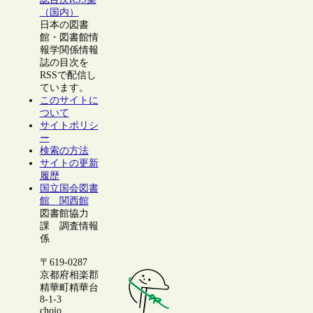
（国内）
日本の図書
館・図書館情
報学関係情報
誌の目次を
RSSで配信し
ています。
このサイトに
ついて
サイトポリシ
ー
検索の方法
サイトの更新
履歴
国立国会図書
館 関西館
図書館協力
課 調査情報
係
〒619-0287
京都府相楽郡
精華町精華台
8-1-3
chojo