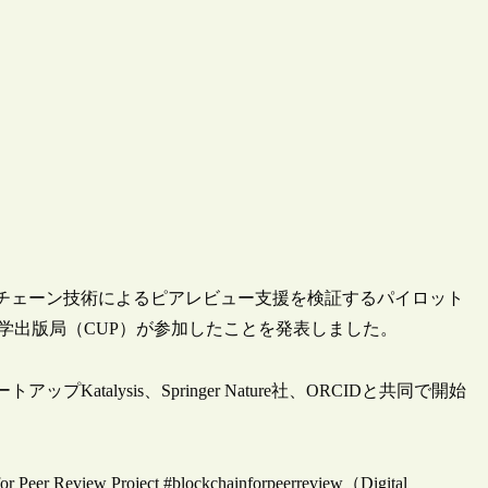
よるブロックチェーン技術によるピアレビュー支援を検証するパイロット
リッジ大学出版局（CUP）が参加したことを発表しました。
ップKatalysis、Springer Nature社、ORCIDと共同で開始
for Peer Review Project #blockchainforpeerreview（Digital