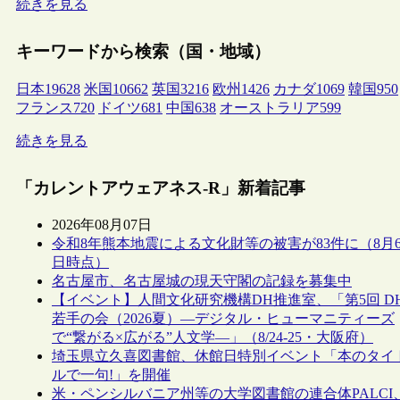
続きを見る
キーワードから検索（国・地域）
日本
19628
米国
10662
英国
3216
欧州
1426
カナダ
1069
韓国
950
フランス
720
ドイツ
681
中国
638
オーストラリア
599
続きを見る
「カレントアウェアネス-R」新着記事
2026年08月07日
令和8年熊本地震による文化財等の被害が83件に（8月
日時点）
名古屋市、名古屋城の現天守閣の記録を募集中
【イベント】人間文化研究機構DH推進室、「第5回 D
若手の会（2026夏）―デジタル・ヒューマニティーズ
で“繋がる×広がる”人文学―」（8/24-25・大阪府）
埼玉県立久喜図書館、休館日特別イベント「本のタイ
ルで一句!」を開催
米・ペンシルバニア州等の大学図書館の連合体PALCI