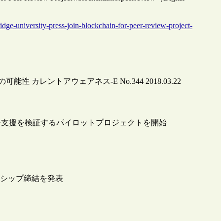
dge-university-press-join-blockchain-for-peer-review-project-
 カレントアウェアネス-E No.344 2018.03.22
アレビュー支援を検証するパイロットプロジェクトを開始
ートナーシップ締結を発表