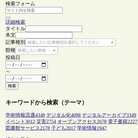
検索フォーム
詳細検索
タイトル
本文
記事種別
検索したい記事種別を選択してください
館種
検索したい館種を選択してください
投稿日
～
検索
キーワードから検索（テーマ）
学術情報流通
4348
デジタル化
4098
デジタルアーカイブ
3349
イベント
3012
災害
2754
オープンアクセス
2678
電子書籍
2227
図書館サービス
2178
子ども
2017
学術情報
1947