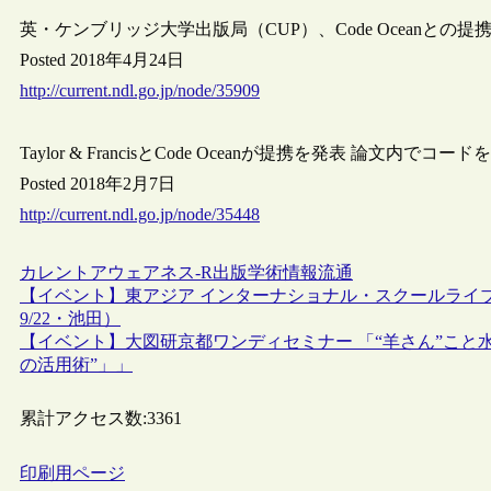
英・ケンブリッジ大学出版局（CUP）、Code Oceanとの提
Posted 2018年4月24日
http://current.ndl.go.jp/node/35909
Taylor & FrancisとCode Oceanが提携を発表 論文内で
Posted 2018年2月7日
http://current.ndl.go.jp/node/35448
カレントアウェアネス-R
出版
学術情報流通
【イベント】東アジア インターナショナル・スクールライブラリ
9/22・池田）
【イベント】大図研京都ワンディセミナー 「“羊さん”こと
の活用術”」」
累計アクセス数:
3361
印刷用ページ