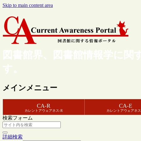
Skip to main content area
図書館界、図書館情報学に関
す。
メインメニュー
CA-R
CA-E
カレントアウェアネス-R
カレントアウェアネス
検索フォーム
詳細検索