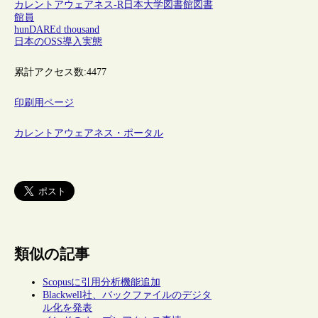
カレントアウェアネス-R
日本
大学図書館
図書
館員
hunDAREd thousand
日本のOSS導入実態
累計アクセス数:
4477
印刷用ページ
カレントアウェアネス・ポータル
類似の記事
Scopusに引用分析機能追加
Blackwell社、バックファイルのデジタ
ル化を発表