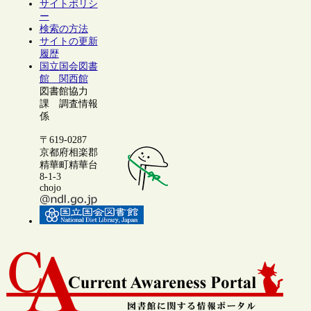
サイトポリシ
ー
検索の方法
サイトの更新
履歴
国立国会図書
館 関西館
図書館協力
課 調査情報
係
〒619-0287
京都府相楽郡
精華町精華台
8-1-3
chojo