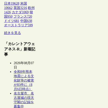
日本
19628
米国
10662
英国
3216
欧州
1426
カナダ
1069
韓
国
950
フランス
720
ドイツ
681
中国
638
オーストラリア
599
続きを見る
「カレントアウェ
アネス-R」新着記
事
2026年08月07
日
令和8年熊本
地震による文
化財等の被害
が83件に（8
月6日時点）
名古屋市、名
古屋城の現天
守閣の記録を
募集中