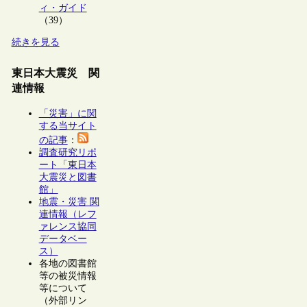
ィ・ガイド
（39）
続きを見る
東日本大震災 関
連情報
「災害」に関
する当サイト
の記事
：
調査研究リポ
ート「東日本
大震災と図書
館」
地震・災害 関
連情報（レフ
ァレンス協同
データベー
ス）
各地の図書館
等の被災情報
等について
（外部リン