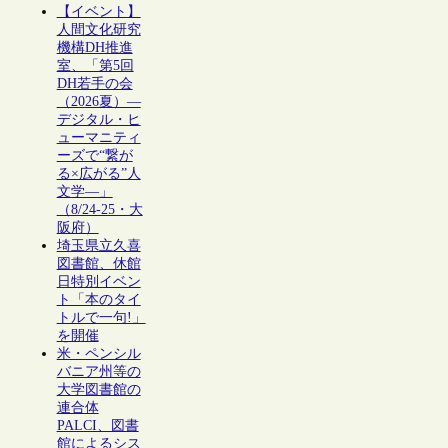
【イベント】
人間文化研究
機構DH推進
室、「第5回
DH若手の会
（2026夏）―
デジタル・ヒ
ューマニティ
ーズで“繋が
る×広がる”人
文学―」
（8/24-25・大
阪府）
埼玉県立久喜
図書館、休館
日特別イベン
ト「本のタイ
トルで一句!」
を開催
米・ペンシル
バニア州等の
大学図書館の
連合体
PALCI、図書
館によるシス