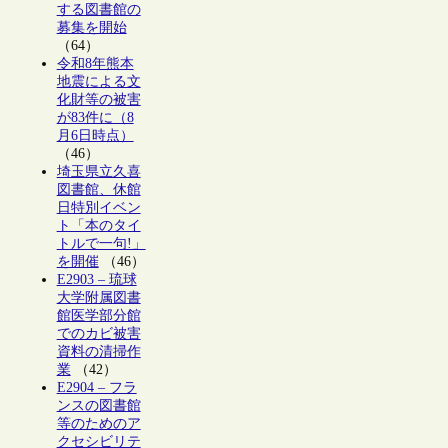
する図書館の
募集を開始
（64）
令和8年熊本
地震による文
化財等の被害
が83件に（8
月6日時点）
（46）
埼玉県立久喜
図書館、休館
日特別イベン
ト「本のタイ
トルで一句!」
を開催
（46）
E2903 – 琉球
大学附属図書
館医学部分館
でのカビ被害
資料の清掃作
業
（42）
E2904 – フラ
ンスの図書館
等のためのア
クセシビリテ