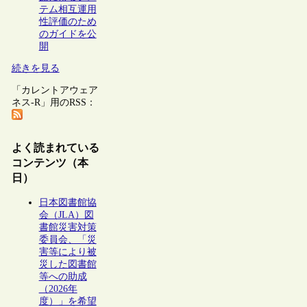
テム相互運用
性評価のため
のガイドを公
開
続きを見る
「カレントアウェア
ネス-R」用のRSS：
よく読まれている
コンテンツ（本
日）
日本図書館協
会（JLA）図
書館災害対策
委員会、「災
害等により被
災した図書館
等への助成
（2026年
度）」を希望