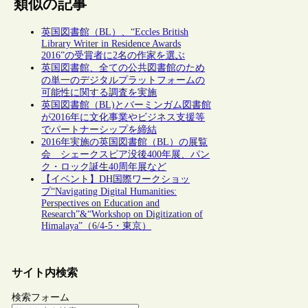
類似の記事
英国図書館（BL）、“Eccles British
Library Writer in Residence Awards
2016”の受賞者に2名の作家を選ぶ
英国図書館、全ての公共図書館のため
の単一のデジタルプラットフォームの
可能性に関する調査を実施
英国図書館（BL)とバーミンガム図書館
が2016年に文化事業やビジネス支援等
でパートナーシップを締結
2016年実施の英国図書館（BL）の展覧
会 シェークスピア没後400年展、パン
ク・ロック誕生40周年展など
【イベント】DH国際ワークショッ
プ“Navigating Digital Humanities:
Perspectives on Education and
Research”&“Workshop on Digitization of
Himalaya”（6/4-5・東京）
サイト内検索
検索フォーム