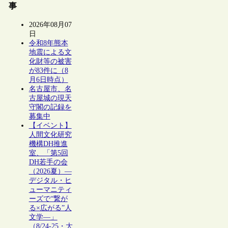
事
2026年08月07
日
令和8年熊本
地震による文
化財等の被害
が83件に（8
月6日時点）
名古屋市、名
古屋城の現天
守閣の記録を
募集中
【イベント】
人間文化研究
機構DH推進
室、「第5回
DH若手の会
（2026夏）―
デジタル・ヒ
ューマニティ
ーズで“繋が
る×広がる”人
文学―」
（8/24-25・大