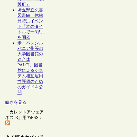
阪府）
埼玉県立久喜
図書館、休館
日特別イベン
ト「本のタイ
トルで一句!」
を開催
米・ペンシル
バニア州等の
大学図書館の
連合体
PALCI、図書
館によるシス
テム相互運用
性評価のため
のガイドを公
開
続きを見る
「カレントアウェア
ネス-R」用のRSS：