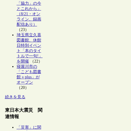
「協力」の今
とこれから」
（8/21・オン
ライン、録画
配信あり）
（23）
埼玉県立久喜
図書館、休館
日特別イベン
ト「本のタイ
トルで一句!」
を開催
（22）
寝屋川市の
「こども図書
館＋plus」が
オープン
（20）
続きを見る
東日本大震災 関
連情報
「災害」に関