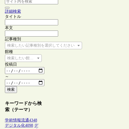
詳細検索
タイトル
本文
記事種別
検索したい記事種別を選択してください
館種
検索したい館種を選択してください
投稿日
～
検索
キーワードから検
索（テーマ）
学術情報流通
4348
デジタル化
4098
デ