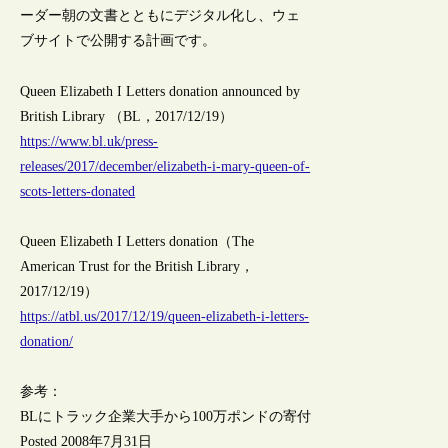
ーダー朝の文書とともにデジタル化し、ウェ
ブサイトで公開する計画です。
Queen Elizabeth I Letters donation announced by
British Library （BL，2017/12/19）
https://www.bl.uk/press-
releases/2017/december/elizabeth-i-mary-queen-of-
scots-letters-donated
Queen Elizabeth I Letters donation（The
American Trust for the British Library，
2017/12/19）
https://atbl.us/2017/12/19/queen-elizabeth-i-letters-
donation/
参考：
BLにトラック企業大手から100万ポンドの寄付
Posted 2008年7月31日