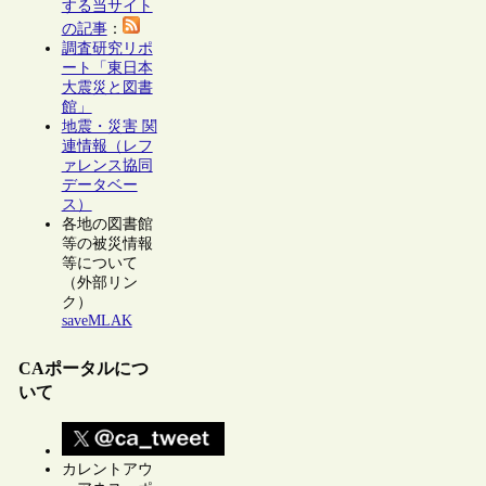
する当サイト
の記事
：
調査研究リポ
ート「東日本
大震災と図書
館」
地震・災害 関
連情報（レフ
ァレンス協同
データベー
ス）
各地の図書館
等の被災情報
等について
（外部リン
ク）
saveMLAK
CAポータルにつ
いて
カレントアウ