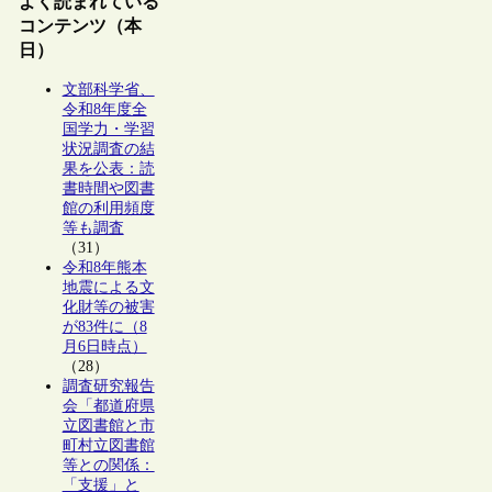
よく読まれている
コンテンツ（本
日）
文部科学省、
令和8年度全
国学力・学習
状況調査の結
果を公表：読
書時間や図書
館の利用頻度
等も調査
（31）
令和8年熊本
地震による文
化財等の被害
が83件に（8
月6日時点）
（28）
調査研究報告
会「都道府県
立図書館と市
町村立図書館
等との関係：
「支援」と