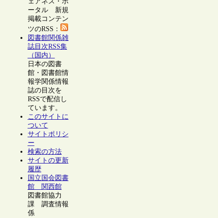
ェアネス・ポ
ータル 新規
掲載コンテン
ツのRSS：
図書館関係雑
誌目次RSS集
（国内）
日本の図書
館・図書館情
報学関係情報
誌の目次を
RSSで配信し
ています。
このサイトに
ついて
サイトポリシ
ー
検索の方法
サイトの更新
履歴
国立国会図書
館 関西館
図書館協力
課 調査情報
係