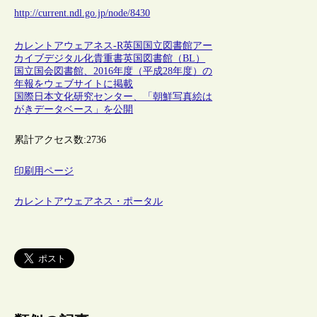
http://current.ndl.go.jp/node/8430
カレントアウェアネス-R
英国
国立図書館
アー
カイブ
デジタル化
貴重書
英国図書館（BL）
国立国会図書館、2016年度（平成28年度）の
年報をウェブサイトに掲載
国際日本文化研究センター、「朝鮮写真絵は
がきデータベース」を公開
累計アクセス数:
2736
印刷用ページ
カレントアウェアネス・ポータル