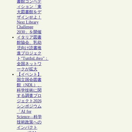
書館コンペテ
ィション「東
大図書館をデ
ザインせよ！
Next Library
Challenge
2030」を開催
イタリア図書
館協会、乳幼
児向け読書推
進プロジェク
ト“TuttInLibro”：
全国ネットワ
ークが拡大
【イベント】
国立国会図書
館（NDL）、
科学技術に関
する調査プロ
ジェクト2026
シンポジウム
「AI for
Science―科学
技術政策への
インパクト