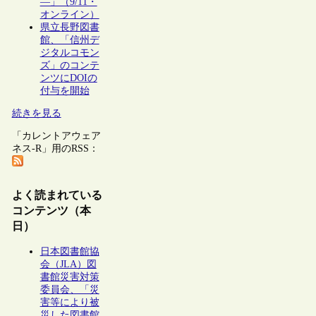
―」（9/11・
オンライン）
県立長野図書
館、「信州デ
ジタルコモン
ズ」のコンテ
ンツにDOIの
付与を開始
続きを見る
「カレントアウェア
ネス-R」用のRSS：
よく読まれている
コンテンツ（本
日）
日本図書館協
会（JLA）図
書館災害対策
委員会、「災
害等により被
災した図書館