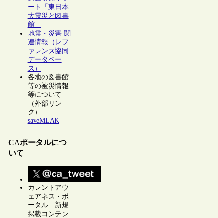
ート「東日本
大震災と図書
館」
地震・災害 関
連情報（レフ
ァレンス協同
データベー
ス）
各地の図書館
等の被災情報
等について
（外部リン
ク）
saveMLAK
CAポータルにつ
いて
カレントアウ
ェアネス・ポ
ータル 新規
掲載コンテン