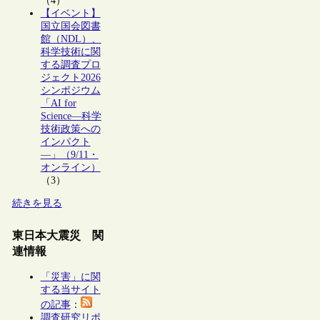
（4）
【イベント】
国立国会図書
館（NDL）、
科学技術に関
する調査プロ
ジェクト2026
シンポジウム
「AI for
Science―科学
技術政策への
インパクト
―」（9/11・
オンライン）
（3）
続きを見る
東日本大震災 関
連情報
「災害」に関
する当サイト
の記事
：
調査研究リポ