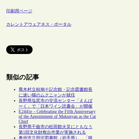
印刷用ページ
カレントアウェアネス・ポータル
類似の記事
喬木村立椋鳩十記念館・記念図書館長
に迷い猫のムクニャンが就任
長野県塩尻市の交流センター「えんぱ
ーく」で「日本ワイン読書会」が開催
E2441e – Celebrating the Fifth Anniversary
of the Appointment of Mukunyan as the Cat
Chief
長野県千曲市の松田館火災にともなう
第1回文化財救出作業が実施される
奥州市立胆沢図書館（岩手県）、「猫