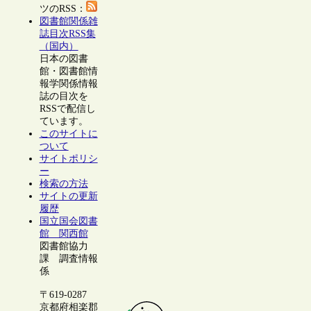
ツのRSS：
図書館関係雑
誌目次RSS集
（国内）
日本の図書
館・図書館情
報学関係情報
誌の目次を
RSSで配信し
ています。
このサイトに
ついて
サイトポリシ
ー
検索の方法
サイトの更新
履歴
国立国会図書
館 関西館
図書館協力
課 調査情報
係
〒619-0287
京都府相楽郡