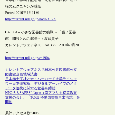
猫のムクニャンが就任
Posted 2016年4月11日
http://current.ndl.go.jp/node/31309
CA1904 – 小さな図書館の挑戦 －「猫ノ図書
館」開設とねこ館長－ / 渡辺貴子
カレントアウェアネス No.333 2017年9月20
日
http://current.ndl.go.jp/ca1904
カレントアウェアネス-R
日本
公共図書館
公立
図書館
企画
地域
読書
日本赤十字社と米・ハーバード大学ライシャ
ワー日本研究所、デジタルアーカイブのメタ
データ連携に関する覚書を締結
NPO法人SAPESI-Japan（南アフリカ初等教育
支援の会）、「第6回 移動図書館車出港式」を
開催
累計アクセス数:
5008