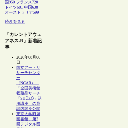
国
950
フランス
720
ドイツ
681
中国
638
オーストラリア
599
続きを見る
「カレントアウェ
アネス-R」新着記
事
2026年08月06
日
国立アートリ
サーチセンタ
ー
（NCAR）、
「全国美術館
収蔵品サーチ
「SHŪZŌ」活
用講座」の鼎
談内容を公開
東京大学附属
図書館、第2
回デジタル図