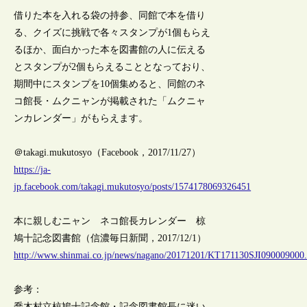
借りた本を入れる袋の持参、同館で本を借り
る、クイズに挑戦で各々スタンプが1個もらえ
るほか、面白かった本を図書館の人に伝える
とスタンプが2個もらえることとなっており、
期間中にスタンプを10個集めると、同館のネ
コ館長・ムクニャンが掲載された「ムクニャ
ンカレンダー」がもらえます。
＠takagi.mukutosyo（Facebook，2017/11/27）
https://ja-
jp.facebook.com/takagi.mukutosyo/posts/1574178069326451
本に親しむニャン ネコ館長カレンダー 椋
鳩十記念図書館（信濃毎日新聞，2017/12/1）
http://www.shinmai.co.jp/news/nagano/20171201/KT171130SJI090009000
参考：
喬木村立椋鳩十記念館・記念図書館長に迷い