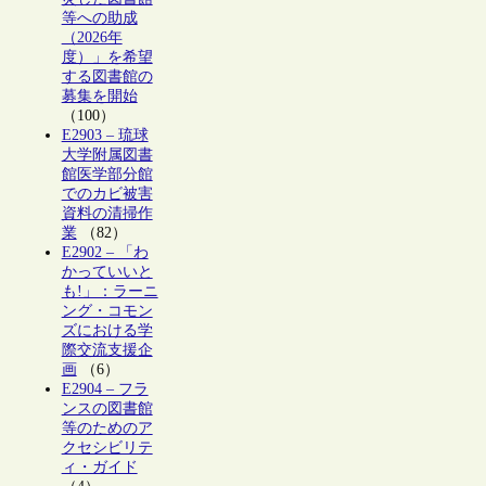
等への助成
（2026年
度）」を希望
する図書館の
募集を開始
（100）
E2903 – 琉球
大学附属図書
館医学部分館
でのカビ被害
資料の清掃作
業
（82）
E2902 – 「わ
かっていいと
も!」：ラーニ
ング・コモン
ズにおける学
際交流支援企
画
（6）
E2904 – フラ
ンスの図書館
等のためのア
クセシビリテ
ィ・ガイド