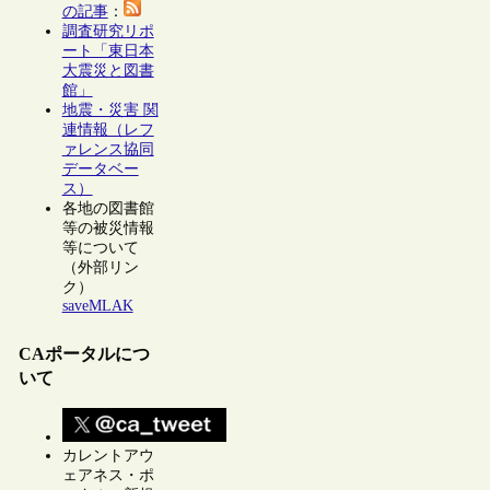
の記事
：
調査研究リポ
ート「東日本
大震災と図書
館」
地震・災害 関
連情報（レフ
ァレンス協同
データベー
ス）
各地の図書館
等の被災情報
等について
（外部リン
ク）
saveMLAK
CAポータルにつ
いて
カレントアウ
ェアネス・ポ