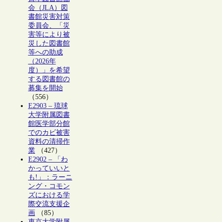
会（JLA）図
書館災害対策
委員会、「災
害等により被
災した図書館
等への助成
（2026年
度）」を希望
する図書館の
募集を開始
（556）
E2903 – 琉球
大学附属図書
館医学部分館
でのカビ被害
資料の清掃作
業
（427）
E2902 – 「わ
かっていいと
も!」：ラーニ
ング・コモン
ズにおける学
際交流支援企
画
（85）
東京大学附属