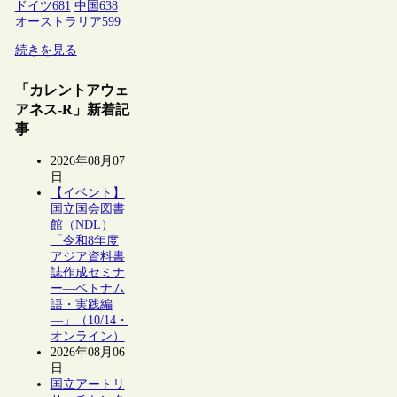
ドイツ
681
中国
638
オーストラリア
599
続きを見る
「カレントアウェ
アネス-R」新着記
事
2026年08月07
日
【イベント】
国立国会図書
館（NDL）
「令和8年度
アジア資料書
誌作成セミナ
ー―ベトナム
語・実践編
―」（10/14・
オンライン）
2026年08月06
日
国立アートリ