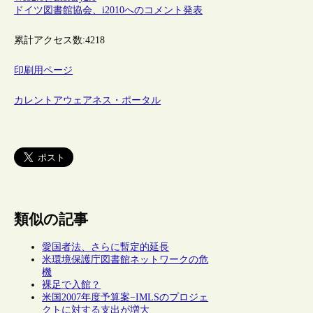
ドイツ図書館協会、i2010へのコメント発表
累計アクセス数:
4218
印刷用ページ
カレントアウェアネス・ポータル
類似の記事
愛国者法、さらに暫定的延長
米環境保護庁図書館ネットワークの危
機
裸足で入館？
米国2007年度予算案−IMLSのプロジェ
クトに対する支出が増大