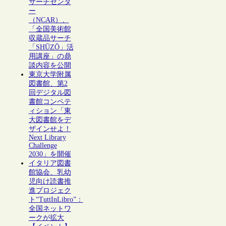
サーチセンタ
ー
（NCAR）、
「全国美術館
収蔵品サーチ
「SHŪZŌ」活
用講座」の鼎
談内容を公開
東京大学附属
図書館、第2
回デジタル図
書館コンペテ
ィション「東
大図書館をデ
ザインせよ！
Next Library
Challenge
2030」を開催
イタリア図書
館協会、乳幼
児向け読書推
進プロジェク
ト“TuttInLibro”：
全国ネットワ
ークが拡大