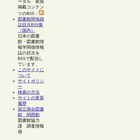
ータル 新規
掲載コンテン
ツのRSS：
図書館関係雑
誌目次RSS集
（国内）
日本の図書
館・図書館情
報学関係情報
誌の目次を
RSSで配信し
ています。
このサイトに
ついて
サイトポリシ
ー
検索の方法
サイトの更新
履歴
国立国会図書
館 関西館
図書館協力
課 調査情報
係