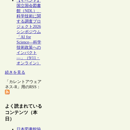
【イベント】
国立国会図書
館（NDL）、
科学技術に関
する調査プロ
ジェクト2026
シンポジウム
「AI for
Science―科学
技術政策への
インパクト
―」（9/11・
オンライン）
続きを見る
「カレントアウェア
ネス-R」用のRSS：
よく読まれている
コンテンツ（本
日）
日本図書館協