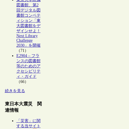
図書館、第2
回デジタル図
書館コンペテ
ィション「東
大図書館をデ
ザインせよ！
Next Library
Challenge
2030」を開催
（71）
E2904 – フラ
ンスの図書館
等のためのア
クセシビリテ
ィ・ガイド
（66）
続きを見る
東日本大震災 関
連情報
「災害」に関
する当サイト