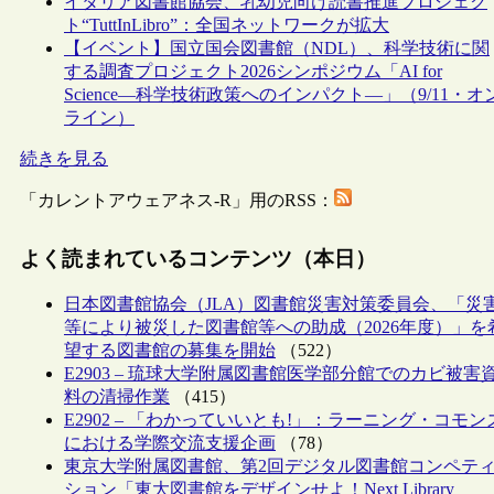
イタリア図書館協会、乳幼児向け読書推進プロジェク
ト“TuttInLibro”：全国ネットワークが拡大
【イベント】国立国会図書館（NDL）、科学技術に関
する調査プロジェクト2026シンポジウム「AI for
Science―科学技術政策へのインパクト―」（9/11・オ
ライン）
続きを見る
「カレントアウェアネス-R」用のRSS：
よく読まれているコンテンツ（本日）
日本図書館協会（JLA）図書館災害対策委員会、「災
等により被災した図書館等への助成（2026年度）」を
望する図書館の募集を開始
（522）
E2903 – 琉球大学附属図書館医学部分館でのカビ被害
料の清掃作業
（415）
E2902 – 「わかっていいとも!」：ラーニング・コモン
における学際交流支援企画
（78）
東京大学附属図書館、第2回デジタル図書館コンペテ
ション「東大図書館をデザインせよ！Next Library