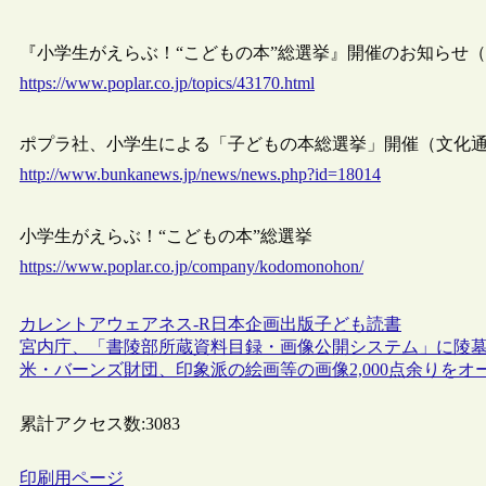
『小学生がえらぶ！“こどもの本”総選挙』開催のお知らせ
https://www.poplar.co.jp/topics/43170.html
ポプラ社、小学生による「子どもの本総選挙」開催（文化通信，2
http://www.bunkanews.jp/news/news.php?id=18014
小学生がえらぶ！“こどもの本”総選挙
https://www.poplar.co.jp/company/kodomonohon/
カレントアウェアネス-R
日本
企画
出版
子ども
読書
宮内庁、「書陵部所蔵資料目録・画像公開システム」に陵
米・バーンズ財団、印象派の絵画等の画像2,000点余りを
累計アクセス数:
3083
印刷用ページ