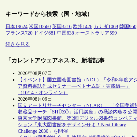
キーワードから検索（国・地域）
日本
19624
米国
10660
英国
3216
欧州
1426
カナダ
1069
韓国
950
フランス
720
ドイツ
681
中国
638
オーストラリア
599
続きを見る
「カレントアウェアネス-R」新着記事
2026年08月07日
【イベント】国立国会図書館（NDL）「令和8年度ア
ア資料書誌作成セミナー―ベトナム語・実践編―」
（10/14・オンライン）
2026年08月06日
国立アートリサーチセンター（NCAR）、「全国美術
収蔵品サーチ「SHŪZŌ」活用講座」の鼎談内容を公
東京大学附属図書館、第2回デジタル図書館コンペテ
ション「東大図書館をデザインせよ！Next Library
Challenge 2030」を開催