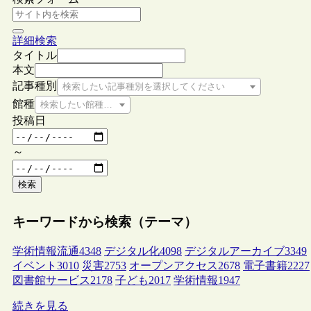
詳細検索
タイトル
本文
記事種別
検索したい記事種別を選択してください
館種
検索したい館種を選択してください
投稿日
～
検索
キーワードから検索（テーマ）
学術情報流通
4348
デジタル化
4098
デジタルアーカイブ
3349
イベント
3010
災害
2753
オープンアクセス
2678
電子書籍
2227
図書館サービス
2178
子ども
2017
学術情報
1947
続きを見る