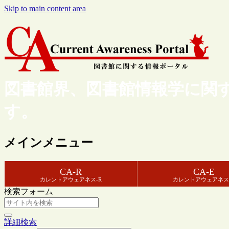
Skip to main content area
図書館界、図書館情報学に関
す。
メインメニュー
CA-R
CA-E
カレントアウェアネス-R
カレントアウェアネス
検索フォーム
詳細検索