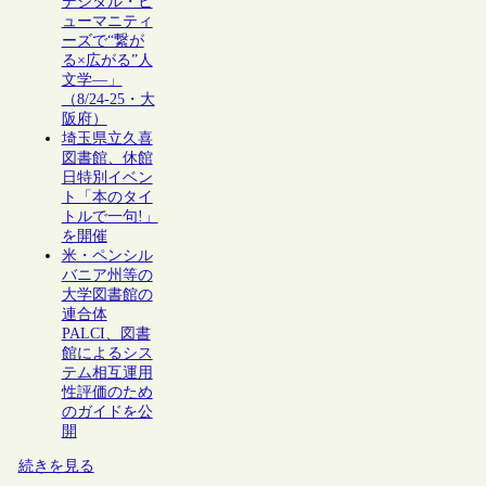
デジタル・ヒ
ューマニティ
ーズで“繋が
る×広がる”人
文学―」
（8/24-25・大
阪府）
埼玉県立久喜
図書館、休館
日特別イベン
ト「本のタイ
トルで一句!」
を開催
米・ペンシル
バニア州等の
大学図書館の
連合体
PALCI、図書
館によるシス
テム相互運用
性評価のため
のガイドを公
開
続きを見る