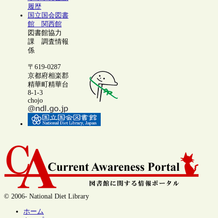
履歴
国立国会図書
館 関西館
図書館協力
課 調査情報
係
〒619-0287
京都府相楽郡
精華町精華台
8-1-3
chojo
© 2006- National Diet Library
ホーム