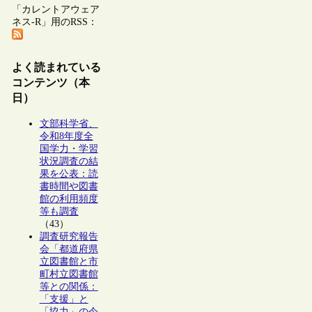
「カレントアウェア
ネス-R」用のRSS：
よく読まれている
コンテンツ（本
日）
文部科学省、
令和8年度全
国学力・学習
状況調査の結
果を公表：読
書時間や図書
館の利用頻度
等も調査
（43）
調査研究報告
会「都道府県
立図書館と市
町村立図書館
等との関係：
「支援」と
「協力」の今