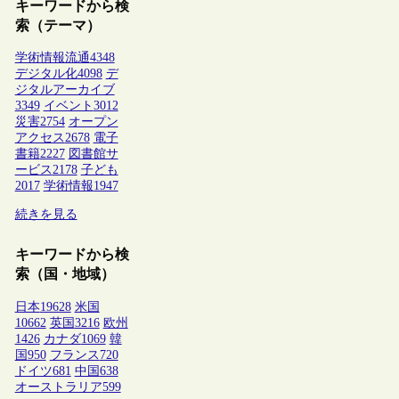
キーワードから検
索（テーマ）
学術情報流通
4348
デジタル化
4098
デ
ジタルアーカイブ
3349
イベント
3012
災害
2754
オープン
アクセス
2678
電子
書籍
2227
図書館サ
ービス
2178
子ども
2017
学術情報
1947
続きを見る
キーワードから検
索（国・地域）
日本
19628
米国
10662
英国
3216
欧州
1426
カナダ
1069
韓
国
950
フランス
720
ドイツ
681
中国
638
オーストラリア
599