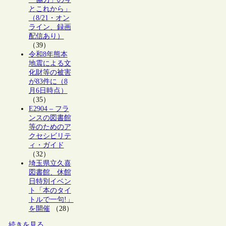
とこれから」
（8/21・オン
ライン、録画
配信あり）
（39）
令和8年熊本
地震による文
化財等の被害
が83件に（8
月6日時点）
（35）
E2904 – フラ
ンスの図書館
等のためのア
クセシビリテ
ィ・ガイド
（32）
埼玉県立久喜
図書館、休館
日特別イベン
ト「本のタイ
トルで一句!」
を開催
（28）
続きを見る