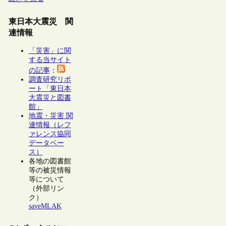
東日本大震災 関
連情報
「災害」に関
する当サイト
の記事
：
調査研究リポ
ート「東日本
大震災と図書
館」
地震・災害 関
連情報（レフ
ァレンス協同
データベー
ス）
各地の図書館
等の被災情報
等について
（外部リン
ク）
saveMLAK