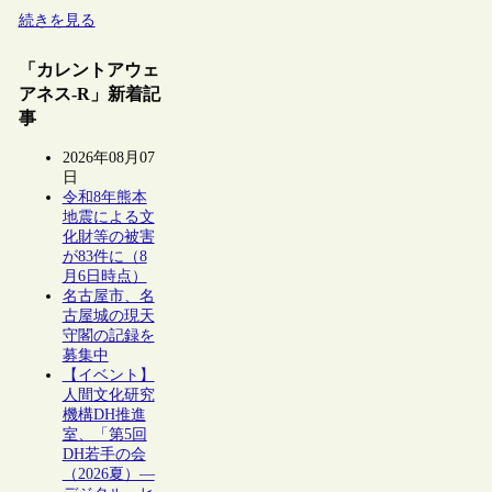
続きを見る
「カレントアウェ
アネス-R」新着記
事
2026年08月07
日
令和8年熊本
地震による文
化財等の被害
が83件に（8
月6日時点）
名古屋市、名
古屋城の現天
守閣の記録を
募集中
【イベント】
人間文化研究
機構DH推進
室、「第5回
DH若手の会
（2026夏）―