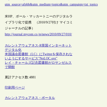
utm_source=afpbb&utm_medium=topics&utm_campaign=txt_topics
米HP、ポール・マッカートニーのデジタルラ
イブラリ化で提携 （2010/9/27付け マイコミ
ジャーナルの記事）
http://journal.mycom.co.jp/news/2010/09/27/010/
カレントアウェアネス-R
英国
インターネット
デジタル化
米国議会図書館（LC）にTwitterを保存されな
いようにするサービス“NoLOC.org”
レイ・チャールズ記念図書館がロサンゼルス
で開館
累計アクセス数:
4881
印刷用ページ
カレントアウェアネス・ポータル