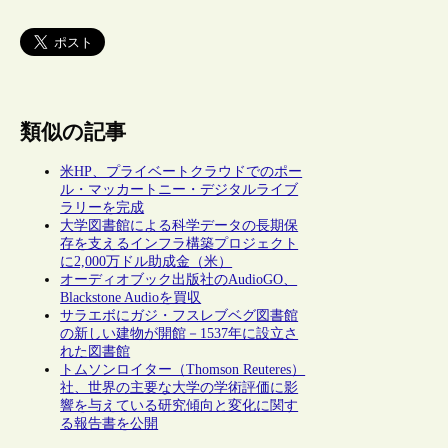
類似の記事
米HP、プライベートクラウドでのポー
ル・マッカートニー・デジタルライブ
ラリーを完成
大学図書館による科学データの長期保
存を支えるインフラ構築プロジェクト
に2,000万ドル助成金（米）
オーディオブック出版社のAudioGO、
Blackstone Audioを買収
サラエボにガジ・フスレブベグ図書館
の新しい建物が開館－1537年に設立さ
れた図書館
トムソンロイター（Thomson Reuteres）
社、世界の主要な大学の学術評価に影
響を与えている研究傾向と変化に関す
る報告書を公開