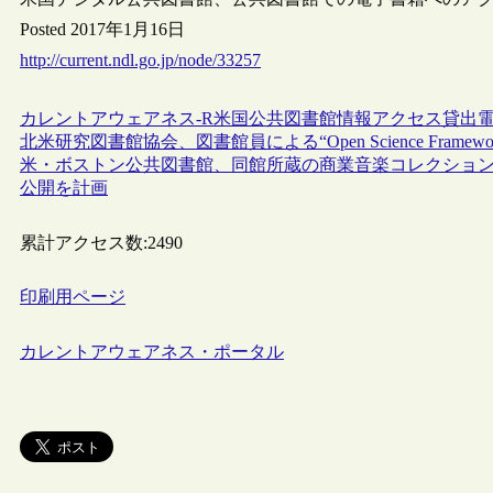
Posted 2017年1月16日
http://current.ndl.go.jp/node/33257
カレントアウェアネス-R
米国
公共図書館
情報アクセス
貸出
北米研究図書館協会、図書館員による“Open Science Fr
米・ボストン公共図書館、同館所蔵の商業音楽コレクション（レコー
公開を計画
累計アクセス数:
2490
印刷用ページ
カレントアウェアネス・ポータル