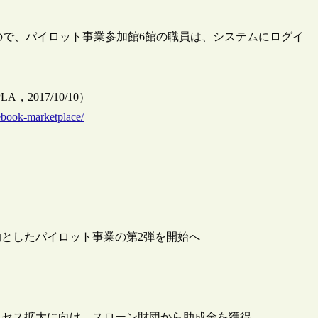
もので、パイロット事業参加館6館の職員は、システムにログイ
（DPLA，2017/10/10）
-ebook-marketplace/
としたパイロット事業の第2弾を開始へ
クセス拡大に向け、スローン財団から助成金を獲得