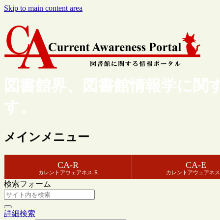
Skip to main content area
図書館界、図書館情報学に関
す。
メインメニュー
CA-R
CA-E
カレントアウェアネス-R
カレントアウェアネス
検索フォーム
詳細検索