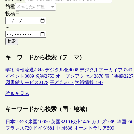
館種
検索したい館種を選択してください
投稿日
～
検索
キーワードから検索（テーマ）
学術情報流通
4348
デジタル化
4098
デジタルアーカイブ
3349
イベント
3009
災害
2753
オープンアクセス
2678
電子書籍
2227
図書館サービス
2178
子ども
2017
学術情報
1947
続きを見る
キーワードから検索（国・地域）
日本
19623
米国
10660
英国
3216
欧州
1426
カナダ
1069
韓国
950
フランス
720
ドイツ
681
中国
638
オーストラリア
599