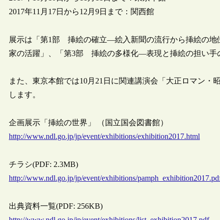
2017年11月17日から12月9日まで：関西館
展示は「第1部 挿絵の確立―絵入新聞の流行から挿絵の地
家の活躍」、「第3部 挿絵の多様化―表現と挿絵の担い手
また、東京本館では10月21日に関連講演会「大正ロマン
します。
企画展示「挿絵の世界」 （国立国会図書館）
http://www.ndl.go.jp/jp/event/exhibitions/exhibition2017.html
チラシ(PDF: 2.3MB)
http://www.ndl.go.jp/jp/event/exhibitions/pamph_exhibition2017.pd
出典資料一覧(PDF: 256KB)
http://www.ndl.go.jp/jp/event/exhibitions/list_exhibition2017.pdf