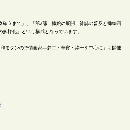
位確立まで」、「第2部 挿絵の展開―雑誌の普及と挿絵画
の多様化」という構成となっています。
・昭和モダンの抒情画家―夢二・華宵・淳一を中心に」も開催
f