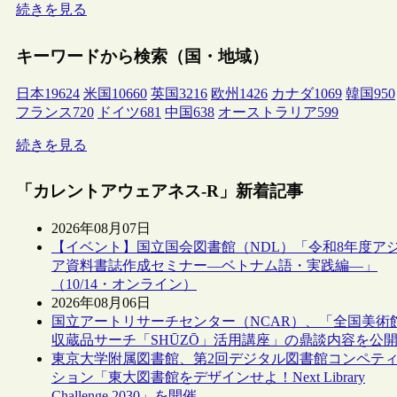
続きを見る
キーワードから検索（国・地域）
日本
19624
米国
10660
英国
3216
欧州
1426
カナダ
1069
韓国
950
フランス
720
ドイツ
681
中国
638
オーストラリア
599
続きを見る
「カレントアウェアネス-R」新着記事
2026年08月07日
【イベント】国立国会図書館（NDL）「令和8年度ア
ア資料書誌作成セミナー―ベトナム語・実践編―」
（10/14・オンライン）
2026年08月06日
国立アートリサーチセンター（NCAR）、「全国美術
収蔵品サーチ「SHŪZŌ」活用講座」の鼎談内容を公
東京大学附属図書館、第2回デジタル図書館コンペテ
ション「東大図書館をデザインせよ！Next Library
Challenge 2030」を開催