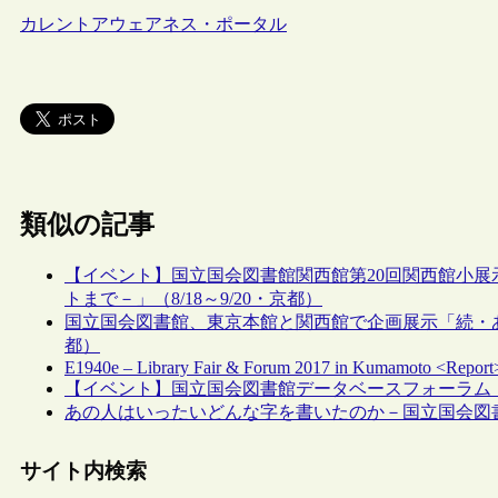
カレントアウェアネス・ポータル
類似の記事
【イベント】国立国会図書館関西館第20回関西館小
トまで－」（8/18～9/20・京都）
国立国会図書館、東京本館と関西館で企画展示「続・あの人の直筆
都）
E1940e – Library Fair & Forum 2017 in Kumamoto <Report
【イベント】国立国会図書館データベースフォーラム（関西
あの人はいったいどんな字を書いたのか－国立国会図
サイト内検索