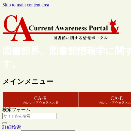
Skip to main content area
図書館界、図書館情報学に関
す。
メインメニュー
CA-R
CA-E
カレントアウェアネス-R
カレントアウェアネス
検索フォーム
詳細検索