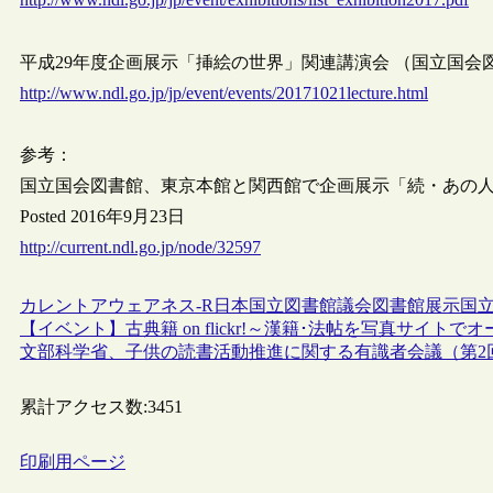
平成29年度企画展示「挿絵の世界」関連講演会 （国立国会
http://www.ndl.go.jp/jp/event/events/20171021lecture.html
参考：
国立国会図書館、東京本館と関西館で企画展示「続・あの人の直筆」を
Posted 2016年9月23日
http://current.ndl.go.jp/node/32597
カレントアウェアネス-R
日本
国立図書館
議会図書館
展示
国立
【イベント】古典籍 on flickr!～漢籍･法帖を写真サイトで
文部科学省、子供の読書活動推進に関する有識者会議（第2
累計アクセス数:
3451
印刷用ページ