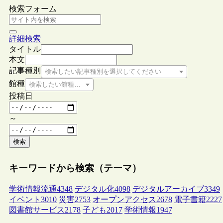
検索フォーム
詳細検索
タイトル
本文
記事種別
検索したい記事種別を選択してください
館種
検索したい館種を選択してください
投稿日
～
検索
キーワードから検索（テーマ）
学術情報流通
4348
デジタル化
4098
デジタルアーカイブ
3349
イベント
3010
災害
2753
オープンアクセス
2678
電子書籍
2227
図書館サービス
2178
子ども
2017
学術情報
1947