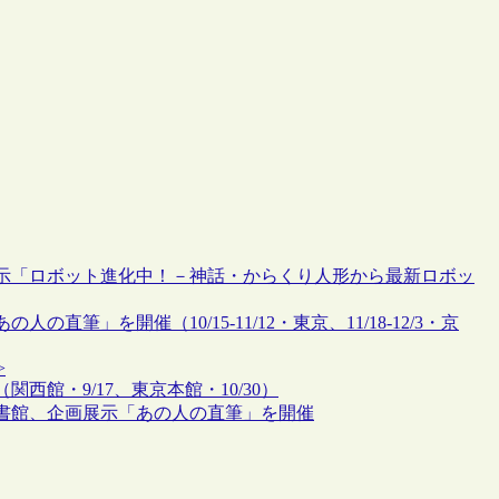
展示「ロボット進化中！－神話・からくり人形から最新ロボッ
」を開催（10/15-11/12・東京、11/18-12/3・京
>
館・9/17、東京本館・10/30）
書館、企画展示「あの人の直筆」を開催