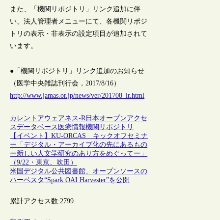
また、「機関リポジトリ」リンク追加に伴
い、法人管理者メニューにて、各機関リポジ
トリの表示・非表示の設定項目が追加されて
います。
●「機関リポジトリ」リンク追加のお知らせ
（医学中央雑誌刊行会，2017/8/16）
http://www.jamas.or.jp/news/ver/201708_ir.html
カレントアウェアネス-R
日本
オープンアクセ
ス
データベース
医療情報
機関リポジトリ
【イベント】KU-ORCAS キックオフセミナ
ー「デジタル・アーカイブ化の先にあるもの
ー新しい人文学研究のあり方をめぐってー」
（9/22・東京、吹田）
米国デジタル公共図書館、オープンソースの
ハーベスタ“Spark OAI Harvester”を公開
累計アクセス数:
2799