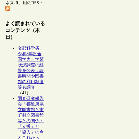
ネス-R」用のRSS：
よく読まれている
コンテンツ（本
日）
文部科学省、
令和8年度全
国学力・学習
状況調査の結
果を公表：読
書時間や図書
館の利用頻度
等も調査
（41）
調査研究報告
会「都道府県
立図書館と市
町村立図書館
等との関係：
「支援」と
「協力」の今
とこれから」