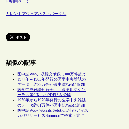
印刷用ページ
カレントアウェアネス・ポータル
類似の記事
医中誌Web、収録文献数1,000万件超え
1977年～1983年発行の医学中央雑誌の
データ、約92万件が医中誌Webに追加
医学中央雑誌刊行会、「医学用語シソ
ーラス第9版」のPDF版を公開
1970年から1976年発行の医学中央雑誌
のデータ約81万件が医中誌Webに追加
医中誌WebがSerials Solutions社のディス
カバリサービスSummonで検索可能に