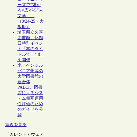
ーズで“繋が
る×広がる”人
文学―」
（8/24-25・大
阪府）
埼玉県立久喜
図書館、休館
日特別イベン
ト「本のタイ
トルで一句!」
を開催
米・ペンシル
バニア州等の
大学図書館の
連合体
PALCI、図書
館によるシス
テム相互運用
性評価のため
のガイドを公
開
続きを見る
「カレントアウェア