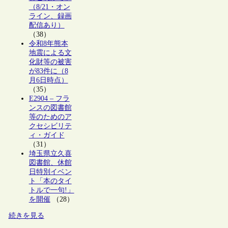
（8/21・オン
ライン、録画
配信あり）
（38）
令和8年熊本
地震による文
化財等の被害
が83件に（8
月6日時点）
（35）
E2904 – フラ
ンスの図書館
等のためのア
クセシビリテ
ィ・ガイド
（31）
埼玉県立久喜
図書館、休館
日特別イベン
ト「本のタイ
トルで一句!」
を開催
（28）
続きを見る