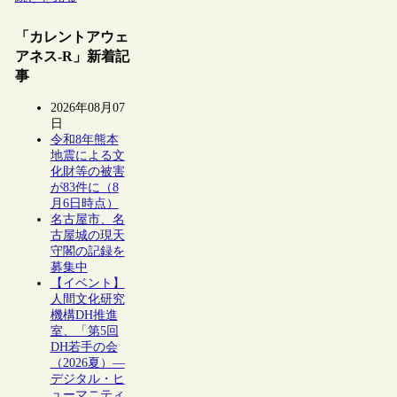
「カレントアウェ
アネス-R」新着記
事
2026年08月07
日
令和8年熊本
地震による文
化財等の被害
が83件に（8
月6日時点）
名古屋市、名
古屋城の現天
守閣の記録を
募集中
【イベント】
人間文化研究
機構DH推進
室、「第5回
DH若手の会
（2026夏）―
デジタル・ヒ
ューマニティ