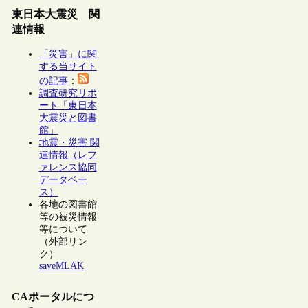
東日本大震災 関
連情報
「災害」に関
する当サイト
の記事
：
調査研究リポ
ート「東日本
大震災と図書
館」
地震・災害 関
連情報（レフ
ァレンス協同
データベー
ス）
各地の図書館
等の被災情報
等について
（外部リン
ク）
saveMLAK
CAポータルにつ