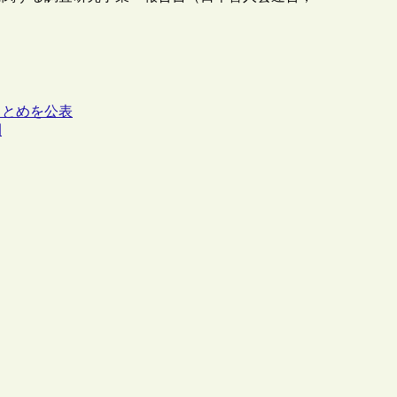
まとめを公表
開