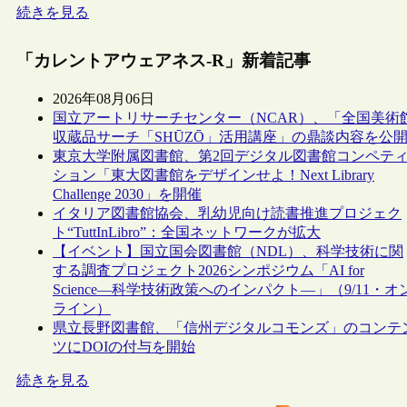
続きを見る
「カレントアウェアネス-R」新着記事
2026年08月06日
国立アートリサーチセンター（NCAR）、「全国美術
収蔵品サーチ「SHŪZŌ」活用講座」の鼎談内容を公
東京大学附属図書館、第2回デジタル図書館コンペテ
ション「東大図書館をデザインせよ！Next Library
Challenge 2030」を開催
イタリア図書館協会、乳幼児向け読書推進プロジェク
ト“TuttInLibro”：全国ネットワークが拡大
【イベント】国立国会図書館（NDL）、科学技術に関
する調査プロジェクト2026シンポジウム「AI for
Science―科学技術政策へのインパクト―」（9/11・オ
ライン）
県立長野図書館、「信州デジタルコモンズ」のコンテ
ツにDOIの付与を開始
続きを見る