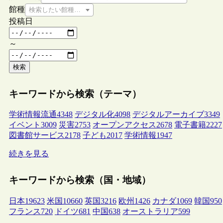
館種
検索したい館種を選択してください
投稿日
～
検索
キーワードから検索（テーマ）
学術情報流通
4348
デジタル化
4098
デジタルアーカイブ
3349
イベント
3009
災害
2753
オープンアクセス
2678
電子書籍
2227
図書館サービス
2178
子ども
2017
学術情報
1947
続きを見る
キーワードから検索（国・地域）
日本
19623
米国
10660
英国
3216
欧州
1426
カナダ
1069
韓国
950
フランス
720
ドイツ
681
中国
638
オーストラリア
599