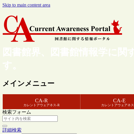
Skip to main content area
図書館界、図書館情報学に関
す。
メインメニュー
CA-R
CA-E
カレントアウェアネス-R
カレントアウェアネス
検索フォーム
詳細検索