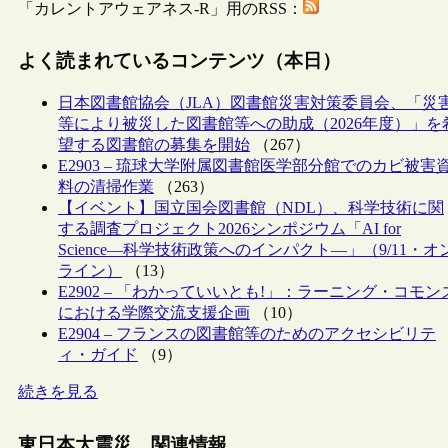
「カレントアウェアネス-R」用のRSS：
よく読まれているコンテンツ（本日）
日本図書館協会（JLA）図書館災害対策委員会、「災
等により被災した図書館等への助成（2026年度）」を
望する図書館の募集を開始
（267）
E2903 – 琉球大学附属図書館医学部分館でのカビ被害
料の清掃作業
（263）
【イベント】国立国会図書館（NDL）、科学技術に関
する調査プロジェクト2026シンポジウム「AI for
Science―科学技術政策へのインパクト―」（9/11・オ
ライン）
（13）
E2902 – 「わかっていいとも!」：ラーニング・コモン
における学際交流支援企画
（10）
E2904 – フランスの図書館等のためのアクセシビリテ
ィ・ガイド
（9）
続きを見る
東日本大震災 関連情報