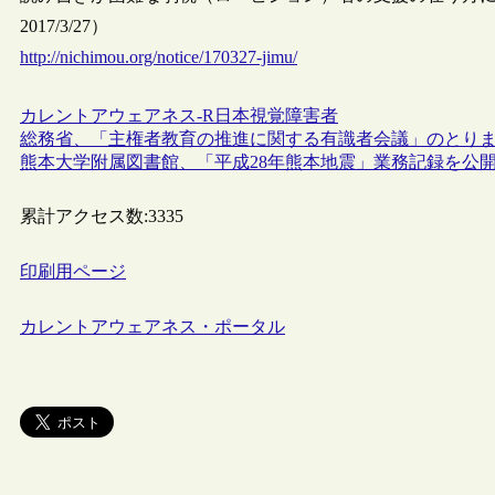
2017/3/27）
http://nichimou.org/notice/170327-jimu/
カレントアウェアネス-R
日本
視覚障害者
総務省、「主権者教育の推進に関する有識者会議」のとり
熊本大学附属図書館、「平成28年熊本地震」業務記録を公
累計アクセス数:
3335
印刷用ページ
カレントアウェアネス・ポータル