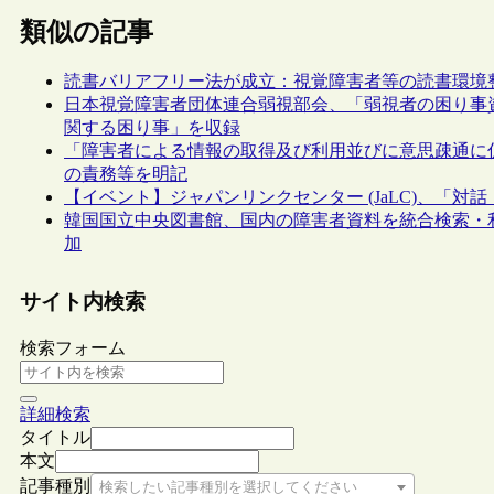
類似の記事
読書バリアフリー法が成立：視覚障害者等の読書環境
日本視覚障害者団体連合弱視部会、「弱視者の困り事
関する困り事」を収録
「障害者による情報の取得及び利用並びに意思疎通に
の責務等を明記
【イベント】ジャパンリンクセンター (JaLC)、「対
韓国国立中央図書館、国内の障害者資料を統合検索・
加
サイト内検索
検索フォーム
詳細検索
タイトル
本文
記事種別
検索したい記事種別を選択してください