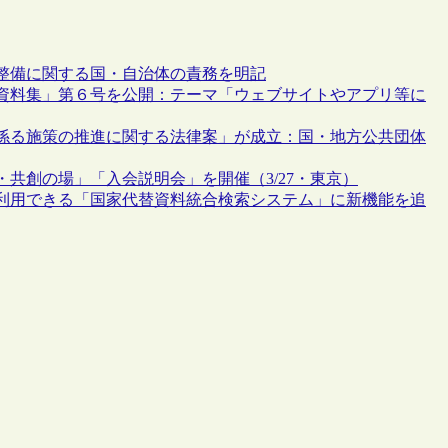
整備に関する国・自治体の責務を明記
資料集」第６号を公開：テーマ「ウェブサイトやアプリ等に
係る施策の推進に関する法律案」が成立：国・地方公共団体
話・共創の場」「入会説明会」を開催（3/27・東京）
利用できる「国家代替資料統合検索システム」に新機能を追