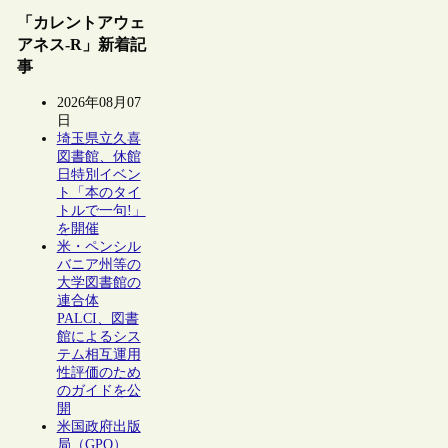
「カレントアウェ
アネス-R」新着記
事
2026年08月07
日
埼玉県立久喜
図書館、休館
日特別イベン
ト「本のタイ
トルで一句!」
を開催
米・ペンシル
バニア州等の
大学図書館の
連合体
PALCI、図書
館によるシス
テム相互運用
性評価のため
のガイドを公
開
米国政府出版
局（GPO）、