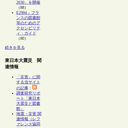
2030」を開催
（88）
E2904 – フラ
ンスの図書館
等のためのア
クセシビリテ
ィ・ガイド
（80）
続きを見る
東日本大震災 関
連情報
「災害」に関
する当サイト
の記事
：
調査研究リポ
ート「東日本
大震災と図書
館」
地震・災害 関
連情報（レフ
ァレンス協同