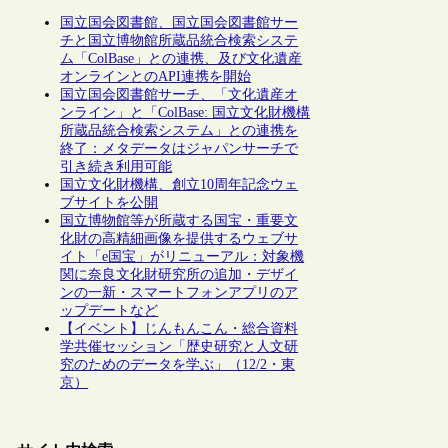
国立国会図書館、国立国会図書館サー
チと国立博物館所蔵品統合検索システ
ム「ColBase」との連携、及び文化遺産
オンラインとのAPI連携を開始
国立国会図書館サーチ、「文化遺産オ
ンライン」と「ColBase: 国立文化財機構
所蔵品統合検索システム」との連携を
終了：メタデータはジャパンサーチで
引き続き利用可能
国立文化財機構、創立10周年記念ウェ
ブサイトを公開
国立博物館等が所蔵する国宝・重要文
化財の高精細画像を提供するウェブサ
イト「e国宝」がリニューアル：対象機
関に奈良文化財研究所の追加・デザイ
ンの一新・スマートフォンアプリのア
ップデートなど
【イベント】じんもんこん・総合資料
学共催セッション「歴史研究と人文研
究のためのデータを学ぶ」（12/2・東
京）