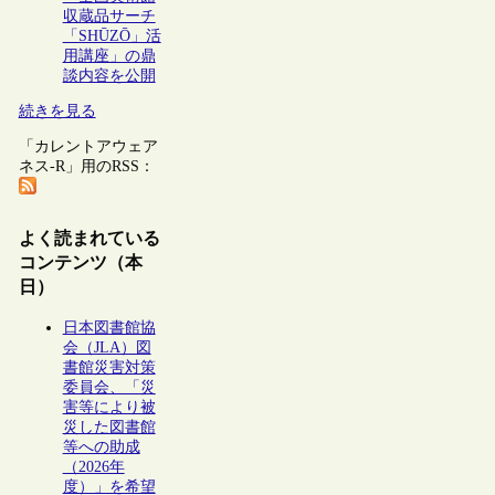
収蔵品サーチ
「SHŪZŌ」活
用講座」の鼎
談内容を公開
続きを見る
「カレントアウェア
ネス-R」用のRSS：
よく読まれている
コンテンツ（本
日）
日本図書館協
会（JLA）図
書館災害対策
委員会、「災
害等により被
災した図書館
等への助成
（2026年
度）」を希望