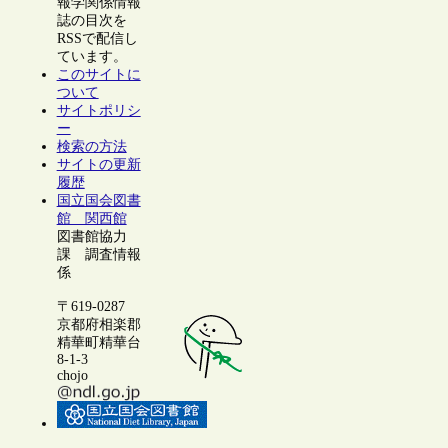
報学関係情報
誌の目次を
RSSで配信し
ています。
このサイトに
ついて
サイトポリシ
ー
検索の方法
サイトの更新
履歴
国立国会図書
館 関西館
図書館協力
課 調査情報
係
〒619-0287
京都府相楽郡
精華町精華台
8-1-3
chojo