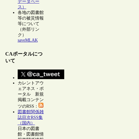
データベー
ス）
各地の図書館
等の被災情報
等について
（外部リン
ク）
saveMLAK
CAポータルにつ
いて
カレントアウ
ェアネス・ポ
ータル 新規
掲載コンテン
ツのRSS：
図書館関係雑
誌目次RSS集
（国内）
日本の図書
館・図書館情