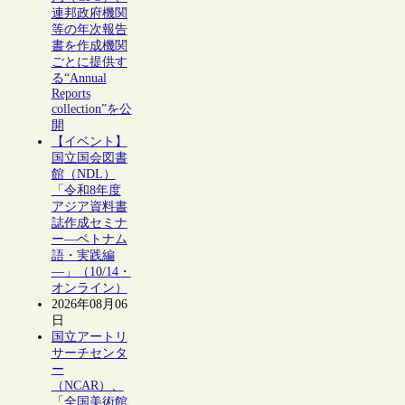
連邦政府機関
等の年次報告
書を作成機関
ごとに提供す
る“Annual
Reports
collection”を公
開
【イベント】
国立国会図書
館（NDL）
「令和8年度
アジア資料書
誌作成セミナ
ー―ベトナム
語・実践編
―」（10/14・
オンライン）
2026年08月06
日
国立アートリ
サーチセンタ
ー
（NCAR）、
「全国美術館