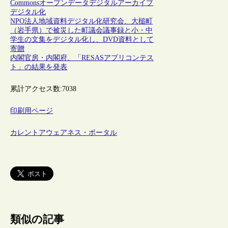
Commons
オープンデータ
デジタルアーカイブ
デジタル化
NPO法人地域資料デジタル化研究会、大槌町
（岩手県）で被災した町議会議事録と小・中
学生の文集をデジタル化し、DVD資料として
寄贈
内閣官房・内閣府、「RESASアプリコンテス
ト」の結果を発表
累計アクセス数:
7038
印刷用ページ
カレントアウェアネス・ポータル
類似の記事