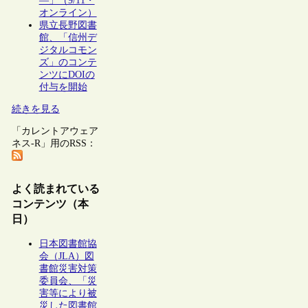
―」（9/11・
オンライン）
県立長野図書
館、「信州デ
ジタルコモン
ズ」のコンテ
ンツにDOIの
付与を開始
続きを見る
「カレントアウェア
ネス-R」用のRSS：
よく読まれている
コンテンツ（本
日）
日本図書館協
会（JLA）図
書館災害対策
委員会、「災
害等により被
災した図書館