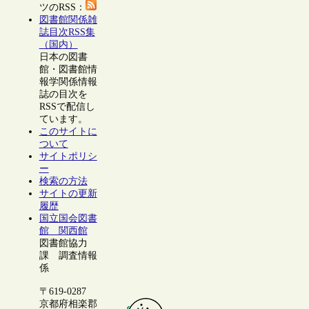
ツのRSS：
図書館関係雑
誌目次RSS集
（国内）
日本の図書
館・図書館情
報学関係情報
誌の目次を
RSSで配信し
ています。
このサイトに
ついて
サイトポリシ
ー
検索の方法
サイトの更新
履歴
国立国会図書
館 関西館
図書館協力
課 調査情報
係
〒619-0287
京都府相楽郡