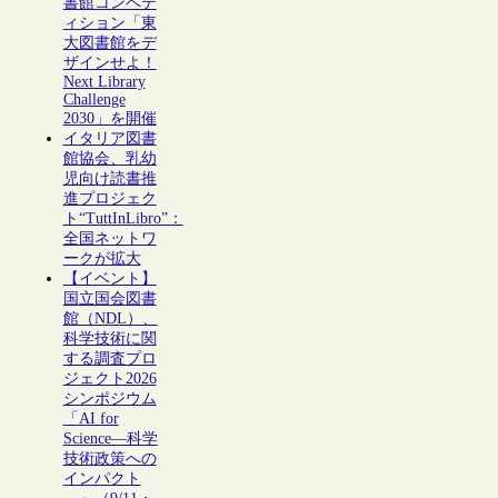
書館コンペテ
ィション「東
大図書館をデ
ザインせよ！
Next Library
Challenge
2030」を開催
イタリア図書
館協会、乳幼
児向け読書推
進プロジェク
ト“TuttInLibro”：
全国ネットワ
ークが拡大
【イベント】
国立国会図書
館（NDL）、
科学技術に関
する調査プロ
ジェクト2026
シンポジウム
「AI for
Science―科学
技術政策への
インパクト