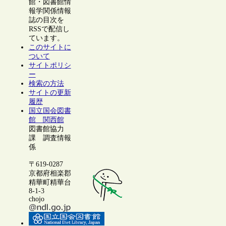
館・図書館情
報学関係情報
誌の目次を
RSSで配信し
ています。
このサイトに
ついて
サイトポリシ
ー
検索の方法
サイトの更新
履歴
国立国会図書
館 関西館
図書館協力
課 調査情報
係
〒619-0287
京都府相楽郡
精華町精華台
8-1-3
chojo