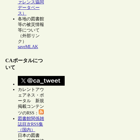
ァレンス協同
データベー
ス）
各地の図書館
等の被災情報
等について
（外部リン
ク）
saveMLAK
CAポータルにつ
いて
カレントアウ
ェアネス・ポ
ータル 新規
掲載コンテン
ツのRSS：
図書館関係雑
誌目次RSS集
（国内）
日本の図書