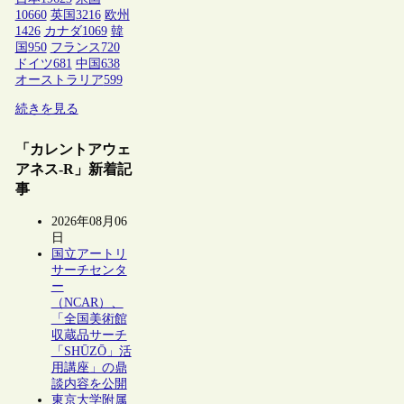
10660
英国
3216
欧州
1426
カナダ
1069
韓
国
950
フランス
720
ドイツ
681
中国
638
オーストラリア
599
続きを見る
「カレントアウェ
アネス-R」新着記
事
2026年08月06
日
国立アートリ
サーチセンタ
ー
（NCAR）、
「全国美術館
収蔵品サーチ
「SHŪZŌ」活
用講座」の鼎
談内容を公開
東京大学附属