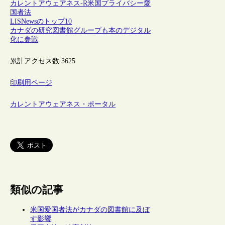
カレントアウェアネス-R
米国
プライバシー
愛
国者法
LISNewsのトップ10
カナダの研究図書館グループも本のデジタル
化に参戦
累計アクセス数:
3625
印刷用ページ
カレントアウェアネス・ポータル
類似の記事
米国愛国者法がカナダの図書館に及ぼ
す影響