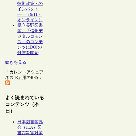
技術政策への
インパクト
―」（9/11・
オンライン）
県立長野図書
館、「信州デ
ジタルコモン
ズ」のコンテ
ンツにDOIの
付与を開始
続きを見る
「カレントアウェア
ネス-R」用のRSS：
よく読まれている
コンテンツ（本
日）
日本図書館協
会（JLA）図
書館災害対策