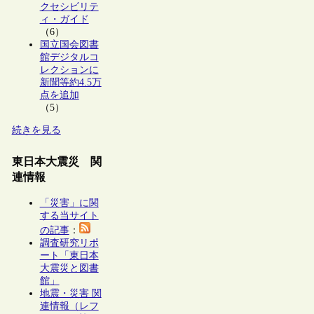
クセシビリテ
ィ・ガイド
（6）
国立国会図書
館デジタルコ
レクションに
新聞等約4.5万
点を追加
（5）
続きを見る
東日本大震災 関
連情報
「災害」に関
する当サイト
の記事
：
調査研究リポ
ート「東日本
大震災と図書
館」
地震・災害 関
連情報（レフ