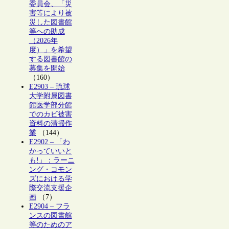
委員会、「災
害等により被
災した図書館
等への助成
（2026年
度）」を希望
する図書館の
募集を開始
（160）
E2903 – 琉球
大学附属図書
館医学部分館
でのカビ被害
資料の清掃作
業
（144）
E2902 – 「わ
かっていいと
も!」：ラーニ
ング・コモン
ズにおける学
際交流支援企
画
（7）
E2904 – フラ
ンスの図書館
等のためのア