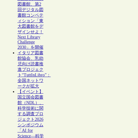
図書館、第2
回デジタル図
書館コンペテ
ィション「東
大図書館をデ
ザインせよ！
Next Library
Challenge
2030」を開催
イタリア図書
館協会、乳幼
児向け読書推
進プロジェク
ト“TuttInLibro”：
全国ネットワ
ークが拡大
【イベント】
国立国会図書
館（NDL）、
科学技術に関
する調査プロ
ジェクト2026
シンポジウム
「AI for
Science―科学