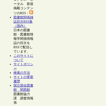
ータル 新規
掲載コンテン
ツのRSS：
図書館関係雑
誌目次RSS集
（国内）
日本の図書
館・図書館情
報学関係情報
誌の目次を
RSSで配信し
ています。
このサイトに
ついて
サイトポリシ
ー
検索の方法
サイトの更新
履歴
国立国会図書
館 関西館
図書館協力
課 調査情報
係