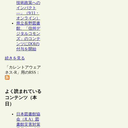
技術政策への
インパクト
―」（9/11・
オンライン）
県立長野図書
館、「信州デ
ジタルコモン
ズ」のコンテ
ンツにDOIの
付与を開始
続きを見る
「カレントアウェア
ネス-R」用のRSS：
よく読まれている
コンテンツ（本
日）
日本図書館協
会（JLA）図
書館災害対策