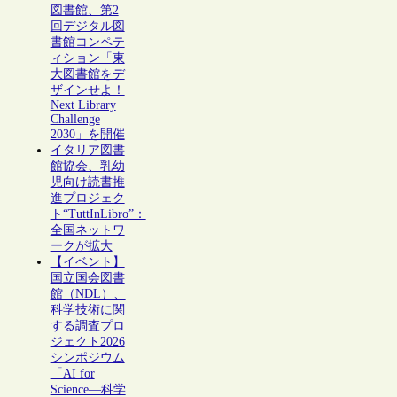
図書館、第2
回デジタル図
書館コンペテ
ィション「東
大図書館をデ
ザインせよ！
Next Library
Challenge
2030」を開催
イタリア図書
館協会、乳幼
児向け読書推
進プロジェク
ト“TuttInLibro”：
全国ネットワ
ークが拡大
【イベント】
国立国会図書
館（NDL）、
科学技術に関
する調査プロ
ジェクト2026
シンポジウム
「AI for
Science―科学