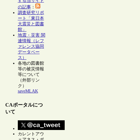
する当サイト
の記事
：
調査研究リポ
ート「東日本
大震災と図書
館」
地震・災害 関
連情報（レフ
ァレンス協同
データベー
ス）
各地の図書館
等の被災情報
等について
（外部リン
ク）
saveMLAK
CAポータルにつ
いて
カレントアウ
ェアネス・ポ