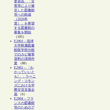
委員会、「災
害等により被
災した図書館
等への助成
（2026年
度）」を希望
する図書館の
募集を開始
（105）
E2903 – 琉球
大学附属図書
館医学部分館
でのカビ被害
資料の清掃作
業
（88）
E2902 – 「わ
かっていいと
も!」：ラーニ
ング・コモン
ズにおける学
際交流支援企
画
（6）
E2904 – フラ
ンスの図書館
等のためのア