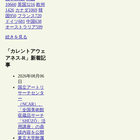
10660
英国
3216
欧州
1426
カナダ
1069
韓
国
950
フランス
720
ドイツ
681
中国
638
オーストラリア
599
続きを見る
「カレントアウェ
アネス-R」新着記
事
2026年08月06
日
国立アートリ
サーチセンタ
ー
（NCAR）、
「全国美術館
収蔵品サーチ
「SHŪZŌ」活
用講座」の鼎
談内容を公開
東京大学附属