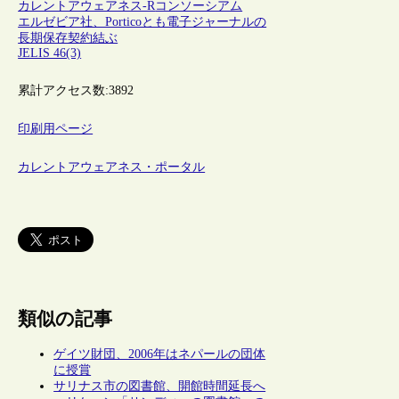
カレントアウェアネス-R
コンソーシアム
エルゼビア社、Porticoとも電子ジャーナルの
長期保存契約結ぶ
JELIS 46(3)
累計アクセス数:
3892
印刷用ページ
カレントアウェアネス・ポータル
類似の記事
ゲイツ財団、2006年はネパールの団体
に授賞
サリナス市の図書館、開館時間延長へ