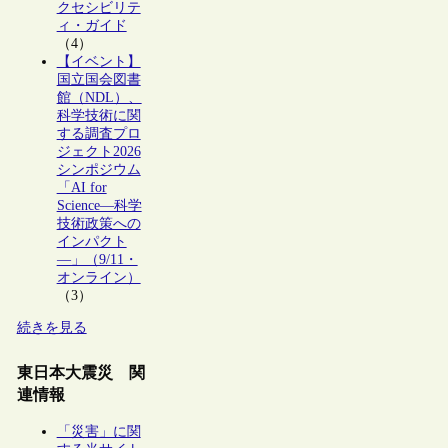
クセシビリテ
ィ・ガイド
（4）
【イベント】
国立国会図書
館（NDL）、
科学技術に関
する調査プロ
ジェクト2026
シンポジウム
「AI for
Science―科学
技術政策への
インパクト
―」（9/11・
オンライン）
（3）
続きを見る
東日本大震災 関
連情報
「災害」に関