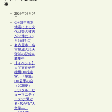
事
2026年08月07
日
令和8年熊本
地震による文
化財等の被害
が83件に（8
月6日時点）
名古屋市、名
古屋城の現天
守閣の記録を
募集中
【イベント】
人間文化研究
機構DH推進
室、「第5回
DH若手の会
（2026夏）―
デジタル・ヒ
ューマニティ
ーズで“繋が
る×広がる”人
文学―」