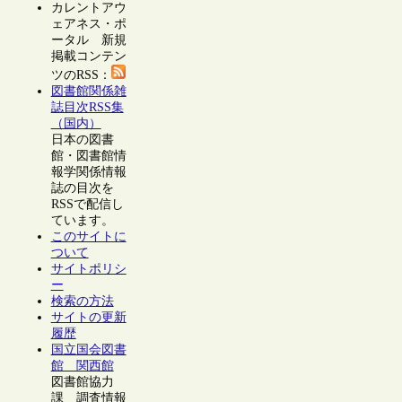
カレントアウ
ェアネス・ポ
ータル 新規
掲載コンテン
ツのRSS：
図書館関係雑
誌目次RSS集
（国内）
日本の図書
館・図書館情
報学関係情報
誌の目次を
RSSで配信し
ています。
このサイトに
ついて
サイトポリシ
ー
検索の方法
サイトの更新
履歴
国立国会図書
館 関西館
図書館協力
課 調査情報