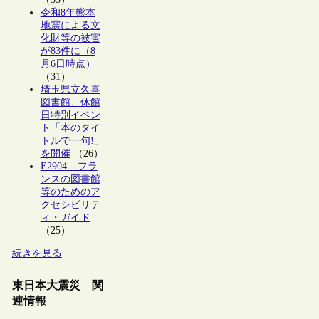
令和8年熊本
地震による文
化財等の被害
が83件に（8
月6日時点）
（31）
埼玉県立久喜
図書館、休館
日特別イベン
ト「本のタイ
トルで一句!」
を開催
（26）
E2904 – フラ
ンスの図書館
等のためのア
クセシビリテ
ィ・ガイド
（25）
続きを見る
東日本大震災 関
連情報