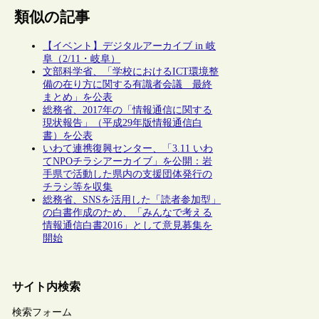
類似の記事
【イベント】デジタルアーカイブ in 岐
阜（2/11・岐阜）
文部科学省、「学校におけるICT環境整
備の在り方に関する有識者会議 最終
まとめ」を公表
総務省、2017年の「情報通信に関する
現状報告」（平成29年版情報通信白
書）を公表
いわて連携復興センター、「3.11 いわ
てNPOチラシアーカイブ」を公開：岩
手県で活動した県内の支援団体発行の
チラシ等を収集
総務省、SNSを活用した「読者参加型」
の白書作成のため、「みんなで考える
情報通信白書2016」として意見募集を
開始
サイト内検索
検索フォーム