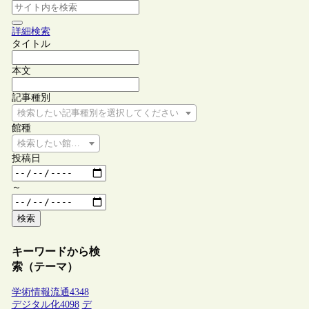
詳細検索
タイトル
本文
記事種別
検索したい記事種別を選択してください
館種
検索したい館種を選択してください
投稿日
～
検索
キーワードから検
索（テーマ）
学術情報流通
4348
デジタル化
4098
デ