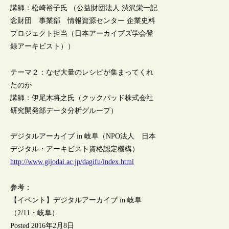
講師：松崎裕子氏 （公益財団法人 渋沢栄一記
念財団 事業部 情報資源センター 企業史料
プロジェクト担当（日本アーカイブズ学会登
録アーキビスト））
テーマ２：なぜ大量のレシピが集まってくれ
たのか
講師：伊尾木将之氏（クックパッド株式会社
研究開発部データ分析グループ）
デジタルアーカイブ in 岐阜（NPO法人 日本
デジタル・アーキビスト資格認定機構）
http://www.gijodai.ac.jp/dagifu/index.html
参考：
【イベント】デジタルアーカイブ in 岐阜
（2/11・岐阜）
Posted 2016年2月8日