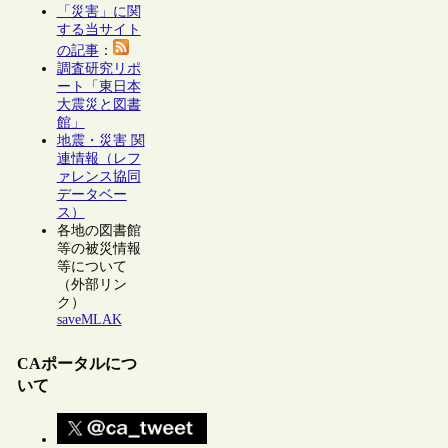
「災害」に関
する当サイト
の記事
：
調査研究リポ
ート「東日本
大震災と図書
館」
地震・災害 関
連情報（レフ
ァレンス協同
データベー
ス）
各地の図書館
等の被災情報
等について
（外部リン
ク）
saveMLAK
CAポータルにつ
いて