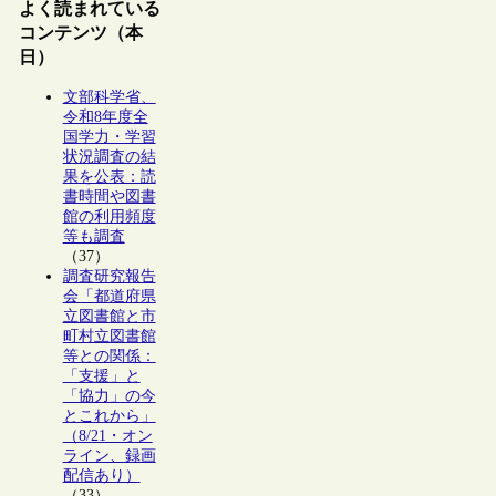
よく読まれている
コンテンツ（本
日）
文部科学省、
令和8年度全
国学力・学習
状況調査の結
果を公表：読
書時間や図書
館の利用頻度
等も調査
（37）
調査研究報告
会「都道府県
立図書館と市
町村立図書館
等との関係：
「支援」と
「協力」の今
とこれから」
（8/21・オン
ライン、録画
配信あり）
（33）