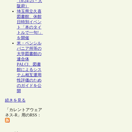
（8/24-25・大
阪府）
埼玉県立久喜
図書館、休館
日特別イベン
ト「本のタイ
トルで一句!」
を開催
米・ペンシル
バニア州等の
大学図書館の
連合体
PALCI、図書
館によるシス
テム相互運用
性評価のため
のガイドを公
開
続きを見る
「カレントアウェア
ネス-R」用のRSS：