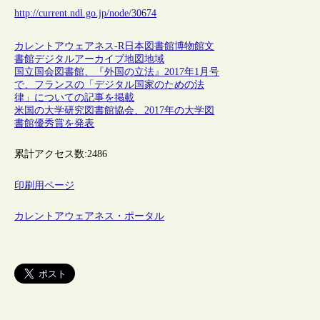
http://current.ndl.go.jp/node/30674
カレントアウェアネス-R
日本
図書館
博物館
文
書館
デジタルアーカイブ
地図
地域
国立国会図書館、『外国の立法』2017年1月号
で、フランスの「デジタル国家のための法
律」についての記事を掲載
米国の大学研究図書館協会、2017年の大学図
書館優秀賞を発表
累計アクセス数:
2486
印刷用ページ
カレントアウェアネス・ポータル