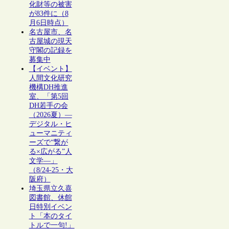
化財等の被害
が83件に（8
月6日時点）
名古屋市、名
古屋城の現天
守閣の記録を
募集中
【イベント】
人間文化研究
機構DH推進
室、「第5回
DH若手の会
（2026夏）―
デジタル・ヒ
ューマニティ
ーズで“繋が
る×広がる”人
文学―」
（8/24-25・大
阪府）
埼玉県立久喜
図書館、休館
日特別イベン
ト「本のタイ
トルで一句!」