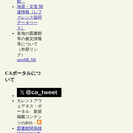
館」
地震・災害 関
連情報（レフ
ァレンス協同
データベー
ス）
各地の図書館
等の被災情報
等について
（外部リン
ク）
saveMLAK
CAポータルにつ
いて
カレントアウ
ェアネス・ポ
ータル 新規
掲載コンテン
ツのRSS：
図書館関係雑