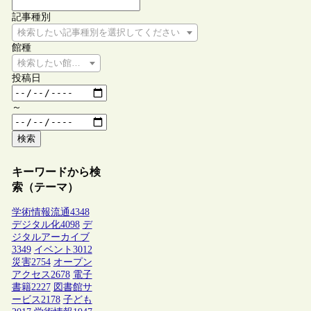
記事種別
検索したい記事種別を選択してください
館種
検索したい館種を選択してください
投稿日
～
検索
キーワードから検
索（テーマ）
学術情報流通
4348
デジタル化
4098
デ
ジタルアーカイブ
3349
イベント
3012
災害
2754
オープン
アクセス
2678
電子
書籍
2227
図書館サ
ービス
2178
子ども