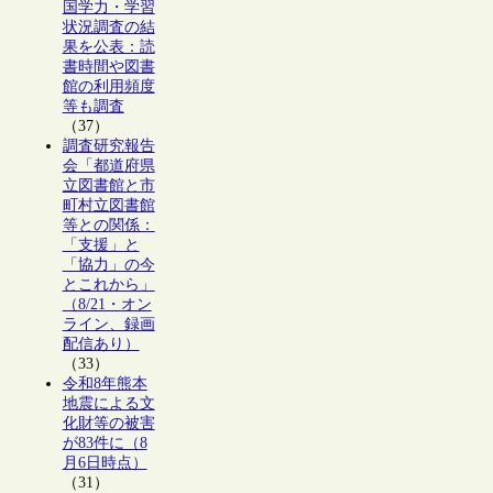
国学力・学習
状況調査の結
果を公表：読
書時間や図書
館の利用頻度
等も調査
（37）
調査研究報告
会「都道府県
立図書館と市
町村立図書館
等との関係：
「支援」と
「協力」の今
とこれから」
（8/21・オン
ライン、録画
配信あり）
（33）
令和8年熊本
地震による文
化財等の被害
が83件に（8
月6日時点）
（31）