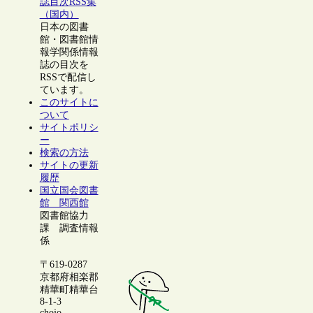
誌目次RSS集
（国内）
日本の図書
館・図書館情
報学関係情報
誌の目次を
RSSで配信し
ています。
このサイトに
ついて
サイトポリシ
ー
検索の方法
サイトの更新
履歴
国立国会図書
館 関西館
図書館協力
課 調査情報
係
〒619-0287
京都府相楽郡
精華町精華台
8-1-3
chojo