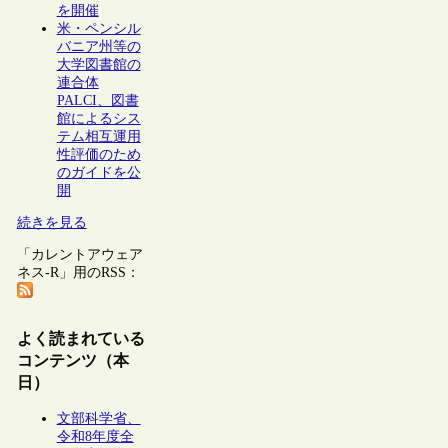
を開催
米・ペンシル
バニア州等の
大学図書館の
連合体
PALCI、図書
館によるシス
テム相互運用
性評価のため
のガイドを公
開
続きを見る
「カレントアウェア
ネス-R」用のRSS：
よく読まれている
コンテンツ（本
日）
文部科学省、
令和8年度全