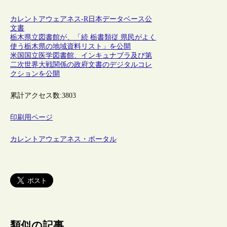
カレントアウェアネス-R
日本
データベース
公
文書
栃木県立図書館が、「続 栃書類従 県民がよく
使う栃木県の地域資料リスト」を公開
米国国立医学図書館、インキュナブラ及び第
二次世界大戦関係の政府文書のデジタルコレ
クションを公開
累計アクセス数:
3803
印刷用ページ
カレントアウェアネス・ポータル
類似の記事