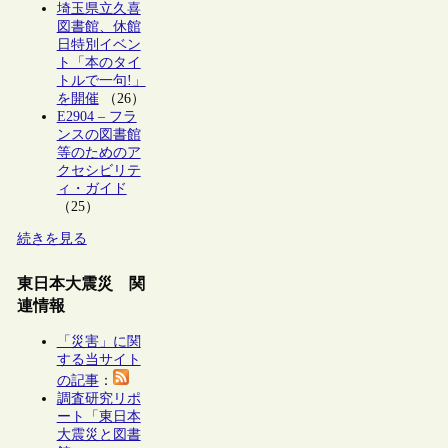
埼玉県立久喜
図書館、休館
日特別イベン
ト「本のタイ
トルで一句!」
を開催
（26）
E2904 – フラ
ンスの図書館
等のためのア
クセシビリテ
ィ・ガイド
（25）
続きを見る
東日本大震災 関
連情報
「災害」に関
する当サイト
の記事
：
調査研究リポ
ート「東日本
大震災と図書