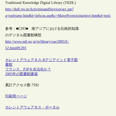
Traditional Knowledge Digital Library (TKDL)
http://tkdl.res.in/ActivitiesandServices/act.asp?
a=topframe.htm&b=leftcon.asp&c=MajorProjects/majproj.htm&d=test1
参考：■E293■ 南アジアにおける伝統的知識
のデジタル図書館構想
http://www.ndl.go.jp/jp/library/cae/2005/E-
52.html#E293
カレントアウェアネス-R
アジア
インド
電子図
書館
フランス、P2Pを合法化か？
2005年の図書館建築
累計アクセス数:
7592
印刷用ページ
カレントアウェアネス・ポータル