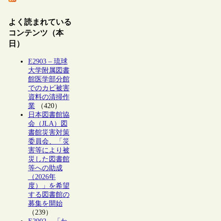
よく読まれている
コンテンツ（本
日）
E2903 – 琉球
大学附属図書
館医学部分館
でのカビ被害
資料の清掃作
業
（420）
日本図書館協
会（JLA）図
書館災害対策
委員会、「災
害等により被
災した図書館
等への助成
（2026年
度）」を希望
する図書館の
募集を開始
（239）