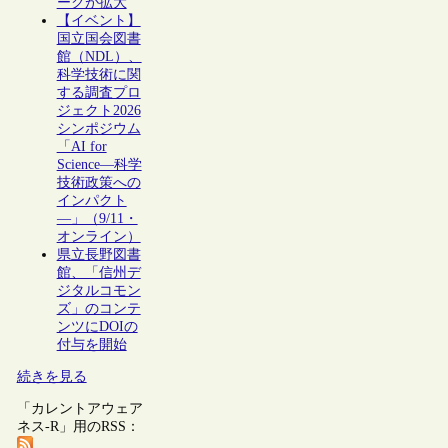
ークが拡大
【イベント】
国立国会図書
館（NDL）、
科学技術に関
する調査プロ
ジェクト2026
シンポジウム
「AI for
Science―科学
技術政策への
インパクト
―」（9/11・
オンライン）
県立長野図書
館、「信州デ
ジタルコモン
ズ」のコンテ
ンツにDOIの
付与を開始
続きを見る
「カレントアウェア
ネス-R」用のRSS：