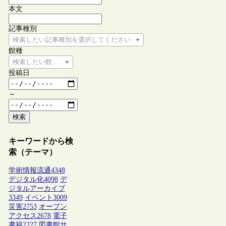
本文
記事種別
検索したい記事種別を選択してください
館種
検索したい館種を選択してください
投稿日
～
検索
キーワードから検
索（テーマ）
学術情報流通
4348
デジタル化
4098
デ
ジタルアーカイブ
3349
イベント
3009
災害
2753
オープン
アクセス
2678
電子
書籍
2227
図書館サ