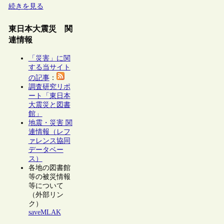
続きを見る
東日本大震災 関
連情報
「災害」に関
する当サイト
の記事
：
調査研究リポ
ート「東日本
大震災と図書
館」
地震・災害 関
連情報（レフ
ァレンス協同
データベー
ス）
各地の図書館
等の被災情報
等について
（外部リン
ク）
saveMLAK