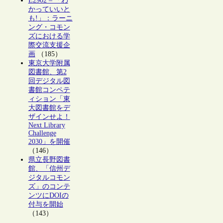
E2902 – 「わ
かっていいと
も!」：ラーニ
ング・コモン
ズにおける学
際交流支援企
画
（185）
東京大学附属
図書館、第2
回デジタル図
書館コンペテ
ィション「東
大図書館をデ
ザインせよ！
Next Library
Challenge
2030」を開催
（146）
県立長野図書
館、「信州デ
ジタルコモン
ズ」のコンテ
ンツにDOIの
付与を開始
（143）