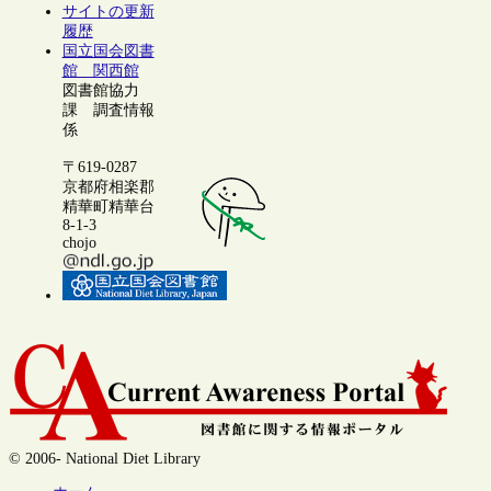
サイトの更新
履歴
国立国会図書
館 関西館
図書館協力
課 調査情報
係
〒619-0287
京都府相楽郡
精華町精華台
8-1-3
chojo
© 2006- National Diet Library