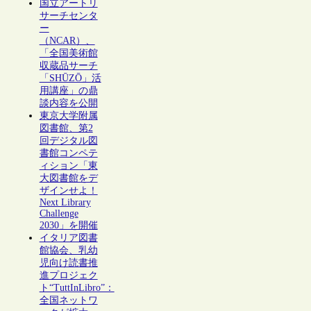
国立アートリ
サーチセンタ
ー
（NCAR）、
「全国美術館
収蔵品サーチ
「SHŪZŌ」活
用講座」の鼎
談内容を公開
東京大学附属
図書館、第2
回デジタル図
書館コンペテ
ィション「東
大図書館をデ
ザインせよ！
Next Library
Challenge
2030」を開催
イタリア図書
館協会、乳幼
児向け読書推
進プロジェク
ト“TuttInLibro”：
全国ネットワ