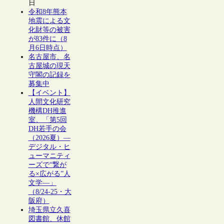
日
令和8年熊本
地震による文
化財等の被害
が83件に（8
月6日時点）
名古屋市、名
古屋城の現天
守閣の記録を
募集中
【イベント】
人間文化研究
機構DH推進
室、「第5回
DH若手の会
（2026夏）―
デジタル・ヒ
ューマニティ
ーズで“繋が
る×広がる”人
文学―」
（8/24-25・大
阪府）
埼玉県立久喜
図書館、休館