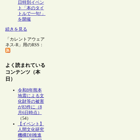
日特別イベン
ト「本のタイ
トルで一句!」
を開催
続きを見る
「カレントアウェア
ネス-R」用のRSS：
よく読まれている
コンテンツ（本
日）
令和8年熊本
地震による文
化財等の被害
が83件に（8
月6日時点）
（54）
【イベント】
人間文化研究
機構DH推進