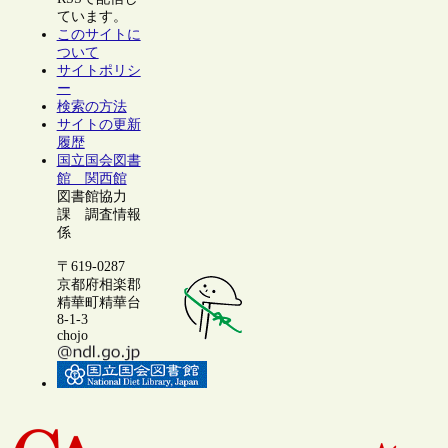
ています。
このサイトに
ついて
サイトポリシ
ー
検索の方法
サイトの更新
履歴
国立国会図書
館 関西館
図書館協力
課 調査情報
係
〒619-0287
京都府相楽郡
精華町精華台
8-1-3
chojo