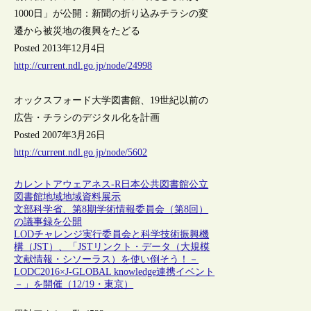
1000日」が公開：新聞の折り込みチラシの変
遷から被災地の復興をたどる
Posted 2013年12月4日
http://current.ndl.go.jp/node/24998
オックスフォード大学図書館、19世紀以前の
広告・チラシのデジタル化を計画
Posted 2007年3月26日
http://current.ndl.go.jp/node/5602
カレントアウェアネス-R
日本
公共図書館
公立
図書館
地域
地域資料
展示
文部科学省、第8期学術情報委員会（第8回）
の議事録を公開
LODチャレンジ実行委員会と科学技術振興機
構（JST）、「JSTリンクト・データ（大規模
文献情報・シソーラス）を使い倒そう！－
LODC2016×J-GLOBAL knowledge連携イベント
－」を開催（12/19・東京）