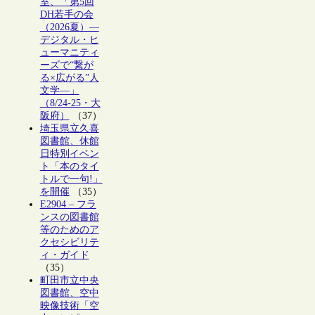
室、「第5回
DH若手の会
（2026夏）―
デジタル・ヒ
ューマニティ
ーズで“繋が
る×広がる”人
文学―」
（8/24-25・大
阪府）
（37）
埼玉県立久喜
図書館、休館
日特別イベン
ト「本のタイ
トルで一句!」
を開催
（35）
E2904 – フラ
ンスの図書館
等のためのア
クセシビリテ
ィ・ガイド
（35）
町田市立中央
図書館、空中
映像技術「空