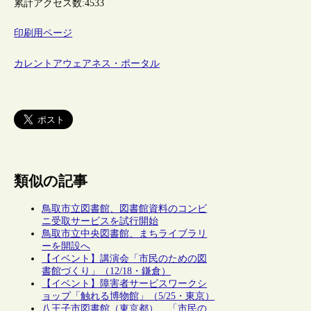
累計アクセス数:
4533
印刷用ページ
カレントアウェアネス・ポータル
類似の記事
鳥取市立図書館、図書館資料のコンビ
ニ受取サービスを試行開始
鳥取市立中央図書館、まちライブラリ
ーを開設へ
【イベント】講演会「市民のための図
書館づくり」（12/18・鎌倉）
【イベント】障害者サービスワークシ
ョップ「触れる博物館」（5/25・東京）
八王子市図書館（東京都）、「市民の