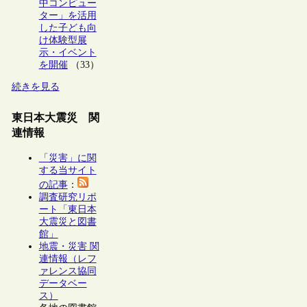
中コンピュー
ター」を活用
した子ども向
け体験型展
示・イベント
を開催
（33）
続きを見る
東日本大震災 関
連情報
「災害」に関
する当サイト
の記事
：
調査研究リポ
ート「東日本
大震災と図書
館」
地震・災害 関
連情報（レフ
ァレンス協同
データベー
ス）