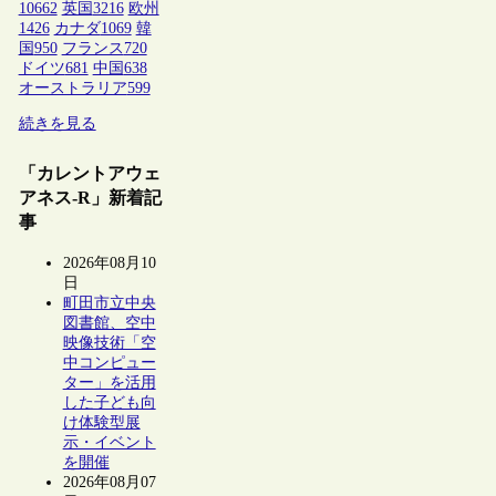
10662
英国
3216
欧州
1426
カナダ
1069
韓
国
950
フランス
720
ドイツ
681
中国
638
オーストラリア
599
続きを見る
「カレントアウェ
アネス-R」新着記
事
2026年08月10
日
町田市立中央
図書館、空中
映像技術「空
中コンピュー
ター」を活用
した子ども向
け体験型展
示・イベント
を開催
2026年08月07