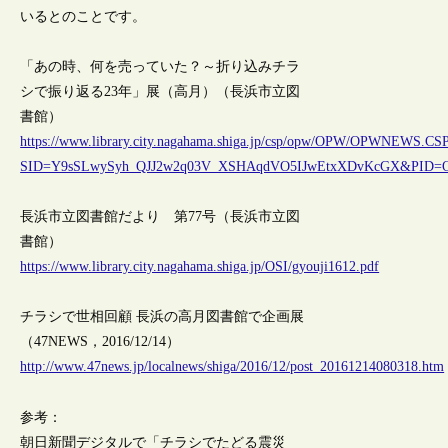
いるとのことです。
「あの時、何を売っていた？～折り込みチラ
シで振り返る23年」展（高月）（長浜市立図
書館）
https://www.library.city.nagahama.shiga.jp/csp/opw/OPW/OPWNEWS.CS
SID=Y9sSLwySyh_QJJ2w2q03V_XSHAqdVO5IJwEtxXDvKcGX&P
長浜市立図書館だより 第77号（長浜市立図
書館）
https://www.library.city.nagahama.shiga.jp/OSI/gyouji1612.pdf
チラシで世相回顧 長浜の高月図書館で企画展
（47NEWS，2016/12/14）
http://www.47news.jp/localnews/shiga/2016/12/post_20161214080318.htm
参考：
朝日新聞デジタルで「チラシでたどる震災