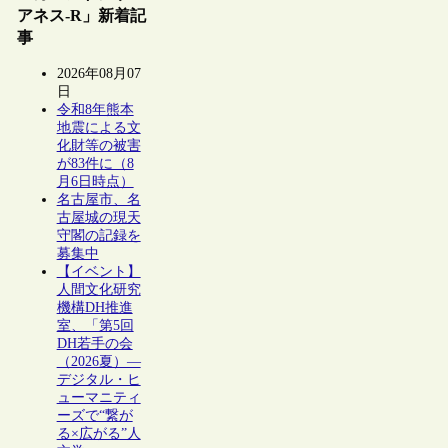
アネス-R」新着記
事
2026年08月07
日
令和8年熊本
地震による文
化財等の被害
が83件に（8
月6日時点）
名古屋市、名
古屋城の現天
守閣の記録を
募集中
【イベント】
人間文化研究
機構DH推進
室、「第5回
DH若手の会
（2026夏）―
デジタル・ヒ
ューマニティ
ーズで“繋が
る×広がる”人