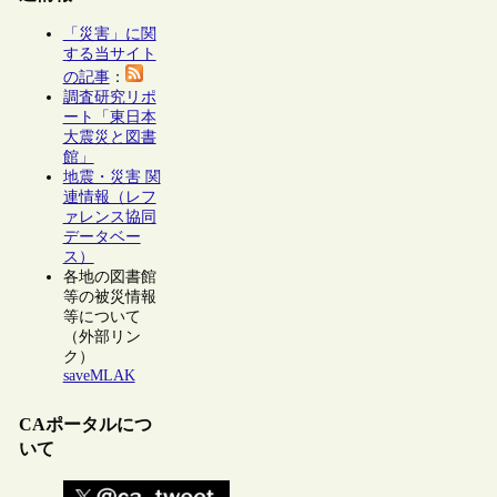
「災害」に関
する当サイト
の記事
：
調査研究リポ
ート「東日本
大震災と図書
館」
地震・災害 関
連情報（レフ
ァレンス協同
データベー
ス）
各地の図書館
等の被災情報
等について
（外部リン
ク）
saveMLAK
CAポータルにつ
いて