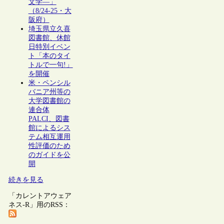
文学―」
（8/24-25・大
阪府）
埼玉県立久喜
図書館、休館
日特別イベン
ト「本のタイ
トルで一句!」
を開催
米・ペンシル
バニア州等の
大学図書館の
連合体
PALCI、図書
館によるシス
テム相互運用
性評価のため
のガイドを公
開
続きを見る
「カレントアウェア
ネス-R」用のRSS：