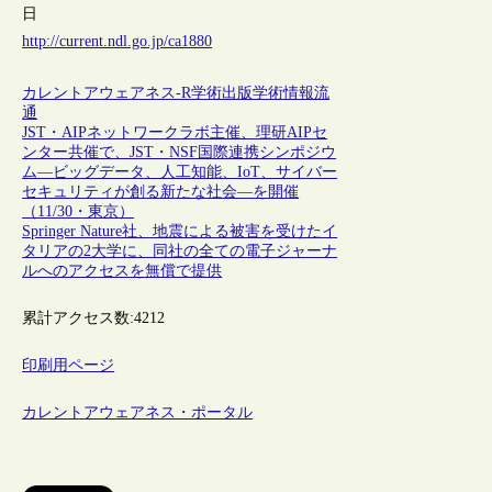
日
http://current.ndl.go.jp/ca1880
カレントアウェアネス-R
学術出版
学術情報流
通
JST・AIPネットワークラボ主催、理研AIPセ
ンター共催で、JST・NSF国際連携シンポジウ
ム―ビッグデータ、人工知能、IoT、サイバー
セキュリティが創る新たな社会―を開催
（11/30・東京）
Springer Nature社、地震による被害を受けたイ
タリアの2大学に、同社の全ての電子ジャーナ
ルへのアクセスを無償で提供
累計アクセス数:
4212
印刷用ページ
カレントアウェアネス・ポータル