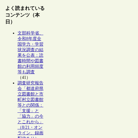
よく読まれている
コンテンツ（本
日）
文部科学省、
令和8年度全
国学力・学習
状況調査の結
果を公表：読
書時間や図書
館の利用頻度
等も調査
（41）
調査研究報告
会「都道府県
立図書館と市
町村立図書館
等との関係：
「支援」と
「協力」の今
とこれから」
（8/21・オン
ライン、録画