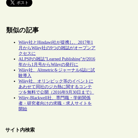
類似の記事
Wiley社とHindawi社が提携し、2017年1
月からWiley社の9つの雑誌がオープンア
クセスに
ALPSPの雑誌”Learned Publishing”が2016
年から1月号からWileyの発行に
Wiley社、Altmetricをジャーナル6誌に試
験導入
Wiley社、オリンピック等のイベントに
あわせて同社のジカ熱に関するコンテ
ツを無料で公開（2016年9月30日まで）
Wiley-Blackwell社、専門職・学術関係
者・研究者向けの求職・求人サイトを
開始
サイト内検索