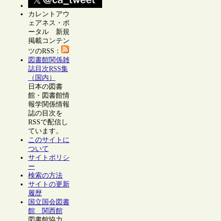
カレントアウ
ェアネス・ポ
ータル 新規
掲載コンテン
ツのRSS：
図書館関係雑
誌目次RSS集
（国内）
日本の図書
館・図書館情
報学関係情報
誌の目次を
RSSで配信し
ています。
このサイトに
ついて
サイトポリシ
ー
検索の方法
サイトの更新
履歴
国立国会図書
館 関西館
図書館協力