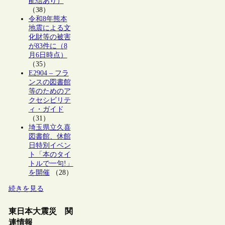
配信あり）
（38）
令和8年熊本
地震による文
化財等の被害
が83件に（8
月6日時点）
（35）
E2904 – フラ
ンスの図書館
等のためのア
クセシビリテ
ィ・ガイド
（31）
埼玉県立久喜
図書館、休館
日特別イベン
ト「本のタイ
トルで一句!」
を開催
（28）
続きを見る
東日本大震災 関
連情報