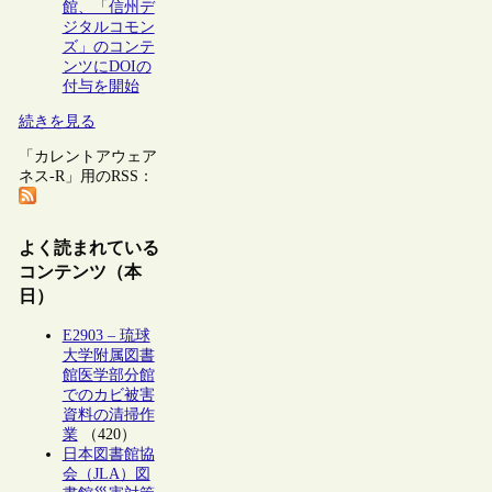
館、「信州デ
ジタルコモン
ズ」のコンテ
ンツにDOIの
付与を開始
続きを見る
「カレントアウェア
ネス-R」用のRSS：
よく読まれている
コンテンツ（本
日）
E2903 – 琉球
大学附属図書
館医学部分館
でのカビ被害
資料の清掃作
業
（420）
日本図書館協
会（JLA）図