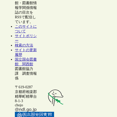
館・図書館情
報学関係情報
誌の目次を
RSSで配信し
ています。
このサイトに
ついて
サイトポリシ
ー
検索の方法
サイトの更新
履歴
国立国会図書
館 関西館
図書館協力
課 調査情報
係
〒619-0287
京都府相楽郡
精華町精華台
8-1-3
chojo