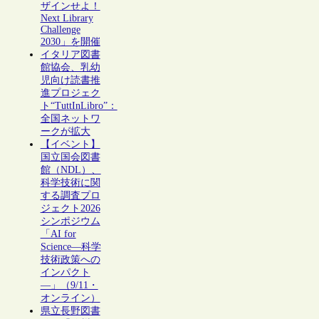
ザインせよ！
Next Library
Challenge
2030」を開催
イタリア図書
館協会、乳幼
児向け読書推
進プロジェク
ト“TuttInLibro”：
全国ネットワ
ークが拡大
【イベント】
国立国会図書
館（NDL）、
科学技術に関
する調査プロ
ジェクト2026
シンポジウム
「AI for
Science―科学
技術政策への
インパクト
―」（9/11・
オンライン）
県立長野図書