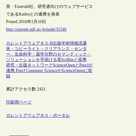
英・Emerald社、研究者向けのウェブサービス
であるKudosとの連携を発表
Posted 2016年5月10日
http://current.ndl.go.jp/node/31546
カレントアウェアネス-R
出版
学術情報流通
米・コピーライト・クリアランス・センタ
ー、生命科学・薬学分野のセマンティック・
ソリューションを手掛ける英SciBiteと提携
研究・出版ネットワークScienceOpenとPeerJが
連携 PeerJ Computer ScienceがScienceOpenに収
録
累計アクセス数:
2421
印刷用ページ
カレントアウェアネス・ポータル