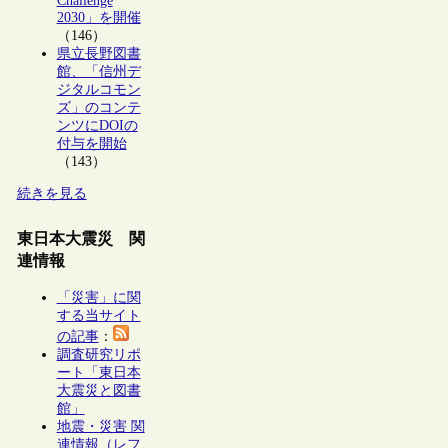
Challenge
2030」を開催
（146）
県立長野図書
館、「信州デ
ジタルコモン
ズ」のコンテ
ンツにDOIの
付与を開始
（143）
続きを見る
東日本大震災 関
連情報
「災害」に関
する当サイト
の記事
：
調査研究リポ
ート「東日本
大震災と図書
館」
地震・災害 関
連情報（レフ