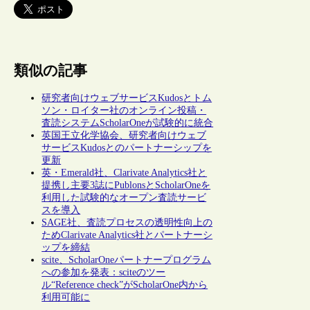
類似の記事
研究者向けウェブサービスKudosとトム
ソン・ロイター社のオンライン投稿・
査読システムScholarOneが試験的に統合
英国王立化学協会、研究者向けウェブ
サービスKudosとのパートナーシップを
更新
英・Emerald社、Clarivate Analytics社と
提携し主要3誌にPublonsとScholarOneを
利用した試験的なオープン査読サービ
スを導入
SAGE社、査読プロセスの透明性向上の
ためClarivate Analytics社とパートナーシ
ップを締結
scite、ScholarOneパートナープログラム
への参加を発表：sciteのツー
ル“Reference check”がScholarOne内から
利用可能に