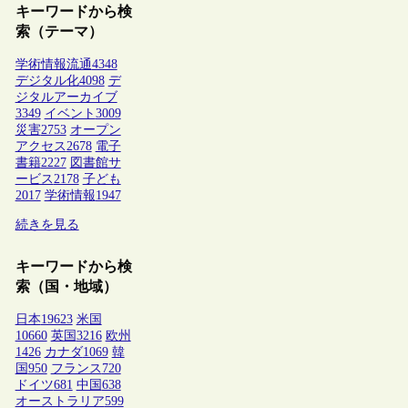
キーワードから検
索（テーマ）
学術情報流通
4348
デジタル化
4098
デ
ジタルアーカイブ
3349
イベント
3009
災害
2753
オープン
アクセス
2678
電子
書籍
2227
図書館サ
ービス
2178
子ども
2017
学術情報
1947
続きを見る
キーワードから検
索（国・地域）
日本
19623
米国
10660
英国
3216
欧州
1426
カナダ
1069
韓
国
950
フランス
720
ドイツ
681
中国
638
オーストラリア
599