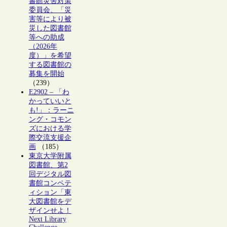
書館災害対策
委員会、「災
害等により被
災した図書館
等への助成
（2026年
度）」を希望
する図書館の
募集を開始
（239）
E2902 – 「わ
かっていいと
も!」：ラーニ
ング・コモン
ズにおける学
際交流支援企
画
（185）
東京大学附属
図書館、第2
回デジタル図
書館コンペテ
ィション「東
大図書館をデ
ザインせよ！
Next Library