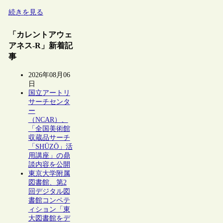
続きを見る
「カレントアウェ
アネス-R」新着記
事
2026年08月06
日
国立アートリ
サーチセンタ
ー
（NCAR）、
「全国美術館
収蔵品サーチ
「SHŪZŌ」活
用講座」の鼎
談内容を公開
東京大学附属
図書館、第2
回デジタル図
書館コンペテ
ィション「東
大図書館をデ